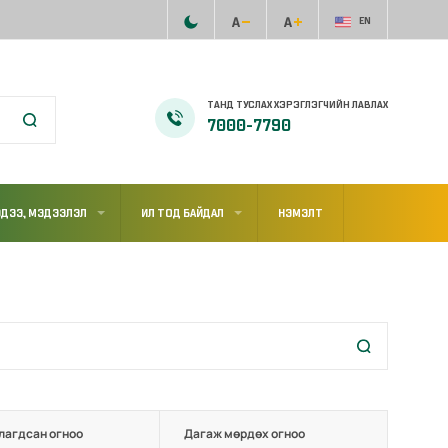
EN
ТАНД ТУСЛАХ ХЭРЭГЛЭГЧИЙН ЛАВЛАХ
7000-7790
ДЭЭ, МЭДЭЭЛЭЛ
ИЛ ТОД БАЙДАЛ
НЭМЭЛТ
лагдсан огноо
Дагаж мөрдөх огноо