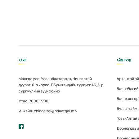
ХАЯГ
АЙМГУУД
Монгол улс, Улаанбаатар хот, Чингэлтэй
Архангай а
дүүрэг, 6-р хороо, Г.Бумцэндийн гудамж 46, 5-р
Баян-Өлгий
сургуулийн зүүн хойно
Баянхонгор
Утас: 7000-7790
Булган айм
И-мэйл: chingeltei@ndaatgal.mn
Говь-Алтай 
Дорноговь 
Дорнод айм