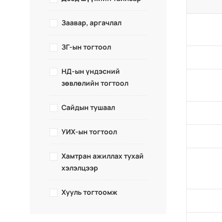
Заавар, аргачлал
ЗГ-ын тогтоол
НД-ын үндэсний
зөвлөлийн тогтоол
Сайдын тушаал
УИХ-ын тогтоол
Хамтран ажиллах тухай
хэлэлцээр
Хууль тогтоомж