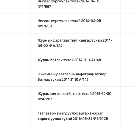
Чиглэл хүргүүлэх тухай 2014-04-15
№1/567
Чиглэл хүргүүлэх тухай 2014-04-29
№1/615/
Журмын хэрэгжилтийг хангах тухай 2014-
09-22 №А/124
Журам батлах тухай 2014.11.14 А/148
Нийгмийн даатгалын инфограф загвар
батлах тухай 2014.11.10 А/143
Журам шинэчлэн батлах тухай 2015-12-30
№А/203
Тэтгэвэр нэмэгдүүлэх арга хэмжээг
хэрэгжүүлэх тухай 2016-05-31 №1/1029