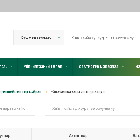
TGAL
ҮЙЛЧИЛГЭЭНИЙ ТӨРӨЛ
СТАТИСТИК МЭДЭЭЛЭЛ
МЭ
ДЭЭЛЛИЙН ИЛ ТОД БАЙДАЛ
ҮЙЛ АЖИЛЛАГААНЫ ИЛ ТОД БАЙДАЛ
угаар
Актын нэр
Бат