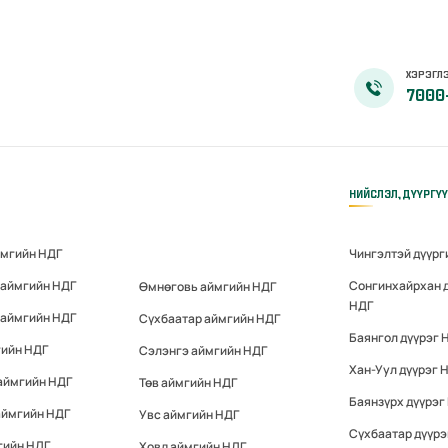
ХЭРЭГЛЭ
7000
НИЙСЛЭЛ, ДҮҮРГҮ
ймгийн НДГ
Чингэлтэй дүүрг
 аймгийн НДГ
Сонгинхайрхан 
Өмнөговь аймгийн НДГ
НДГ
 аймгийн НДГ
Сүхбаатар аймгийн НДГ
Баянгол дүүрэг 
гийн НДГ
Сэлэнгэ аймгийн НДГ
Хан-Уул дүүрэг 
аймгийн НДГ
Төв аймгийн НДГ
Баянзүрх дүүрэг
аймгийн НДГ
Увс аймгийн НДГ
Сүхбаатар дүүрэ
гийн НДГ
Ховд аймгийн НДГ