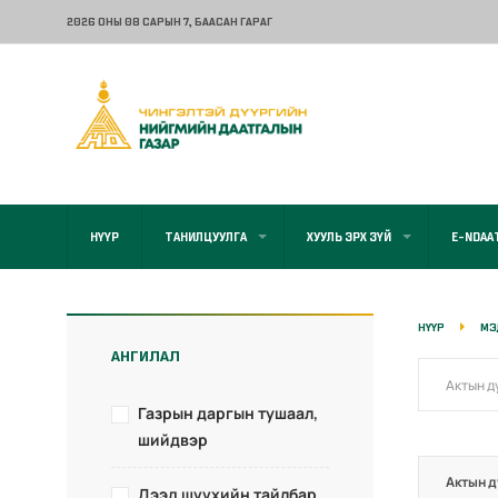
2026 ОНЫ 08 САРЫН 7
, БААСАН ГАРАГ
НҮҮР
ТАНИЛЦУУЛГА
ХУУЛЬ ЭРХ ЗҮЙ
E-NDAA
НҮҮР
МЭ
АНГИЛАЛ
Газрын даргын тушаал,
шийдвэр
Актын д
Дээд шүүхийн тайлбар