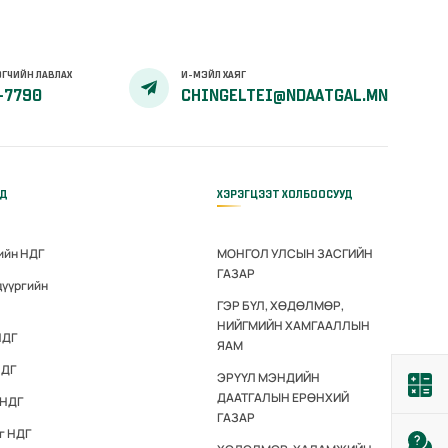
ГЧИЙН ЛАВЛАХ
И-МЭЙЛ ХАЯГ
-7790
CHINGELTEI@NDAATGAL.MN
ҮД
ХЭРЭГЦЭЭТ ХОЛБООСУУД
ийн НДГ
МОНГОЛ УЛСЫН ЗАСГИЙН
ГАЗАР
дүүргийн
ГЭР БҮЛ, ХӨДӨЛМӨР,
НИЙГМИЙН ХАМГААЛЛЫН
НДГ
ЯАМ
НДГ
ЭРҮҮЛ МЭНДИЙН
ДААТГАЛЫН ЕРӨНХИЙ
 НДГ
ГАЗАР
г НДГ