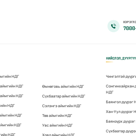
ХЭРЭГЛЭ
7000
НИЙСЛЭЛ, ДҮҮРГҮ
ймгийн НДГ
Чингэлтэй дүүрг
 аймгийн НДГ
Сонгинхайрхан 
Өмнөговь аймгийн НДГ
НДГ
 аймгийн НДГ
Сүхбаатар аймгийн НДГ
Баянгол дүүрэг 
гийн НДГ
Сэлэнгэ аймгийн НДГ
Хан-Уул дүүрэг 
аймгийн НДГ
Төв аймгийн НДГ
Баянзүрх дүүрэг
аймгийн НДГ
Увс аймгийн НДГ
Сүхбаатар дүүрэ
гийн НДГ
Ховд аймгийн НДГ