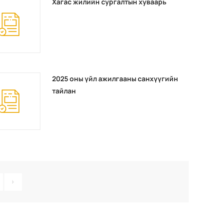
Хагас жилийн сургалтын хуваарь
2025 оны үйл ажилгааны санхүүгийн
тайлан