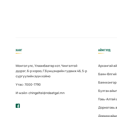
ХАЯГ
АЙМГУУД
Монгол улс, Улаанбаатар хот, Чингэлтэй
Архангай а
дүүрэг, 6-р хороо, Г.Бумцэндийн гудамж 46, 5-р
Баян-Өлгий
сургуулийн зүүн хойно
Баянхонгор
Утас: 7000-7790
Булган айм
И-мэйл: chingeltei@ndaatgal.mn
Говь-Алтай 
Дорноговь 
Дорнод айм