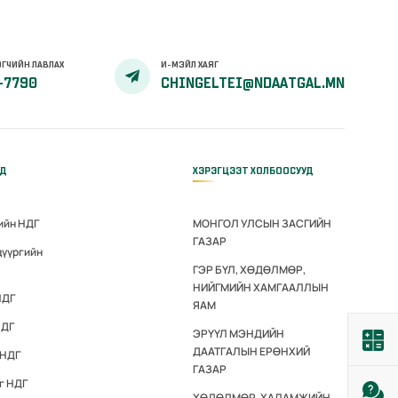
ГЧИЙН ЛАВЛАХ
И-МЭЙЛ ХАЯГ
-7790
CHINGELTEI@NDAATGAL.MN
ҮД
ХЭРЭГЦЭЭТ ХОЛБООСУУД
ийн НДГ
МОНГОЛ УЛСЫН ЗАСГИЙН
ГАЗАР
дүүргийн
ГЭР БҮЛ, ХӨДӨЛМӨР,
НИЙГМИЙН ХАМГААЛЛЫН
НДГ
ЯАМ
НДГ
ЭРҮҮЛ МЭНДИЙН
ДААТГАЛЫН ЕРӨНХИЙ
 НДГ
ГАЗАР
г НДГ
ХӨДӨЛМӨР, ХАЛАМЖИЙН