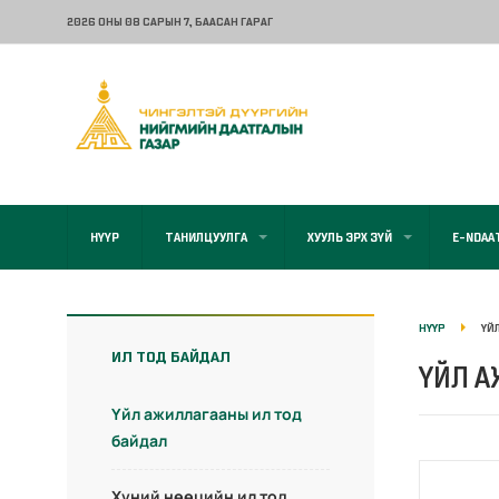
2026 ОНЫ 08 САРЫН 7
, БААСАН ГАРАГ
НҮҮР
ТАНИЛЦУУЛГА
ХУУЛЬ ЭРХ ЗҮЙ
E-NDAA
НҮҮР
ҮЙ
ИЛ ТОД БАЙДАЛ
ҮЙЛ А
Үйл ажиллагааны ил тод
байдал
Хүний нөөцийн ил тод