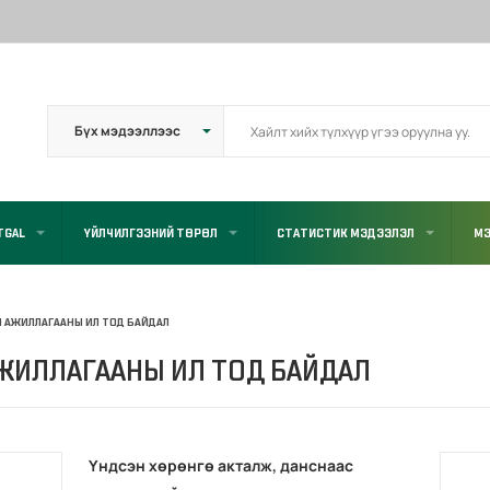
TGAL
ҮЙЛЧИЛГЭЭНИЙ ТӨРӨЛ
СТАТИСТИК МЭДЭЭЛЭЛ
МЭ
Л АЖИЛЛАГААНЫ ИЛ ТОД БАЙДАЛ
ЖИЛЛАГААНЫ ИЛ ТОД БАЙДАЛ
Үндсэн хөрөнгө акталж, данснаас