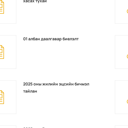
хасах тухай
01 албан даалгавар биелэлт
2025 оны жилийн эцсийн бичмэл
тайлан