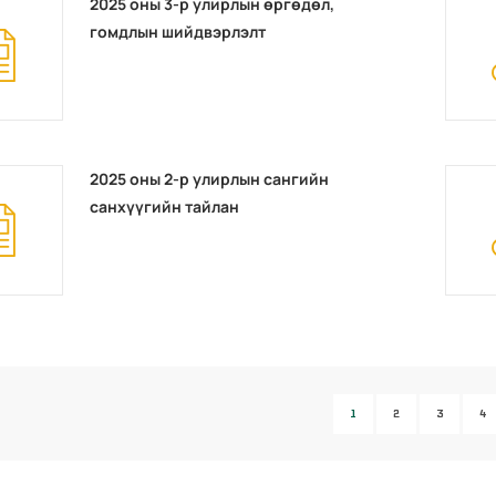
2025 оны 3-р улирлын өргөдөл,
гомдлын шийдвэрлэлт
2025 оны 2-р улирлын сангийн
санхүүгийн тайлан
1
2
3
4