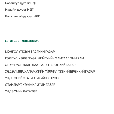
Багануур дүүрэг НДГ
Налайх дүүрэг НДГ
Багахангай дүүрэг НДГ
ХЭРЭГЦЭЭТ ХОЛБООСУУД
МОНГОЛ УЛСЫН ЗАСГИЙН ГАЗАР
ГЭР БҮЛ, ХӨДӨЛМӨР, НИЙГМИЙН ХАМГААЛЛЫН ЯАМ
ЭРҮҮЛ МЭНДИЙН ДААТГАЛЫН ЕРӨНХИЙ ГАЗАР
ХӨДӨЛМӨР, ХАЛАМЖИЙН ҮЙЛЧИЛГЭЭНИЙ ЕРӨНХИЙ ГАЗАР
ҮНДЭСНИЙ СТАТИСТИКИЙН ХОРОО
СТАНДАРТ, ХЭМЖИЛ ЗҮЙН ГАЗАР
ҮНДЭСНИЙ ДАТА ТӨВ