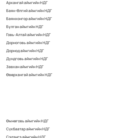
Архангай аймгийн НДГ
Баян-Өлгий аймгийн НДГ
Баянхонгор аймгийн НДГ
Булган аймгийн НДГ
Говь-Алтай аймгийн НДГ
Дорноговь аймгийн НДГ
Дорнод аймгийн НДГ
Дундговь аймгийн НДГ
Завхан аймгийн НДГ
Өвөрхангай аймгийн НДГ
Өмнөговь аймгийн НДГ
Сүхбаатар аймгийн НДГ
Сэлэнгэ аймгийн НДГ