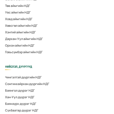
Төв аймгийн НДГ
Увс аймгийн НДГ
Ховд аймгийн НДГ
Хөвсгөл аймгийн НДГ
Хэнтий аймгийн НДГ
Дархан-Уул аймгийн НДГ
Орхон аймгийн НДГ
Говьсүмбэр аймгийн НДГ
НИЙСЛЭЛ, ДҮҮРГҮҮД
Чингэлтэй дүүргийн НДГ
Сонгинхайрхан дүүргийн НДГ
Баянгол дүүрэг НДГ
Хан-Уул дүүрэг НДГ
Баянзүрх дүүрэг НДГ
Сүхбаатар дүүрэг НДГ