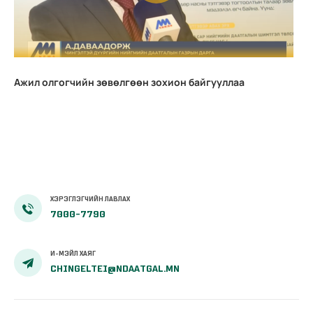
Ажил олгогчийн зөвөлгөөн зохион байгууллаа
ХЭРЭГЛЭГЧИЙН ЛАВЛАХ
7000-7790
И-МЭЙЛ ХАЯГ
CHINGELTEI@NDAATGAL.MN