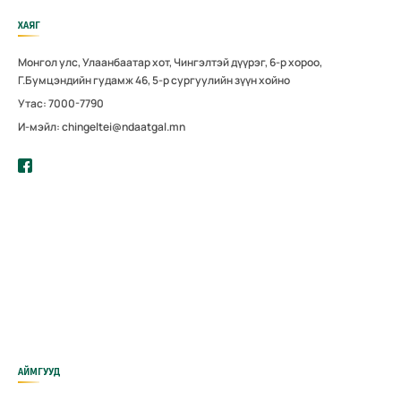
ХАЯГ
Монгол улс, Улаанбаатар хот, Чингэлтэй дүүрэг, 6-р хороо,
Г.Бумцэндийн гудамж 46, 5-р сургуулийн зүүн хойно
Утас: 7000-7790
И-мэйл: chingeltei@ndaatgal.mn
АЙМГУУД