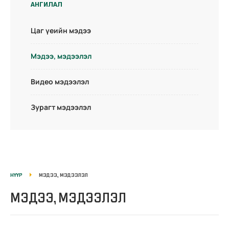
АНГИЛАЛ
Цаг үеийн мэдээ
Мэдээ, мэдээлэл
Видео мэдээлэл
Зурагт мэдээлэл
НҮҮР
МЭДЭЭ, МЭДЭЭЛЭЛ
МЭДЭЭ, МЭДЭЭЛЭЛ