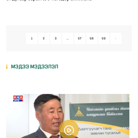
1
2
3
…
57
58
59
МЭДЭЭ МЭДЭЭЛЭЛ