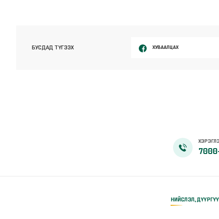
ХУВААЛЦАХ
БУСДАД ТҮГЭЭХ
ХЭРЭГЛЭ
7000
НИЙСЛЭЛ, ДҮҮРГҮ