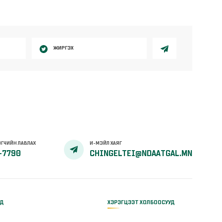
ЖИРГЭХ
ГЧИЙН ЛАВЛАХ
И-МЭЙЛ ХАЯГ
-7790
CHINGELTEI@NDAATGAL.MN
ҮД
ХЭРЭГЦЭЭТ ХОЛБООСУУД