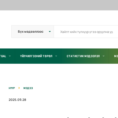
TGAL
ҮЙЛЧИЛГЭЭНИЙ ТӨРӨЛ
СТАТИСТИК МЭДЭЭЛЭЛ
МЭ
НҮҮР
МЭДЭЭ
2025.09.28