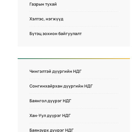
Газрын тухай
Хэлтэс, нэгжүүд
Бүтэц зохион байгуулалт
Чингэлтэй дүүргийн НДГ
Сонгинхайрхан дүүргийн НДГ
Баянгол дүүрэг НДГ
Хан-Уул дүүрэг НДГ
Баянзүрх дүүрэг НДГ