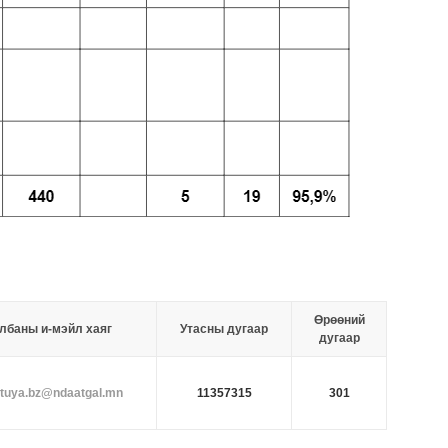
Өрөөний
лбаны и-мэйл хаяг
Утасны дугаар
дугаар
tuya.bz@ndaatgal.mn
11357315
301