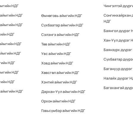
ймгийн НДГ
Чингэлтэй дүүрг
 аймгийн НДГ
Сонгинхайрхан 
Өмнөговь аймгийн НДГ
НДГ
 аймгийн НДГ
Сүхбаатар аймгийн НДГ
Баянгол дүүрэг 
гийн НДГ
Сэлэнгэ аймгийн НДГ
Хан-Уул дүүрэг 
аймгийн НДГ
Төв аймгийн НДГ
Баянзүрх дүүрэг
аймгийн НДГ
Увс аймгийн НДГ
Сүхбаатар дүүрэ
гийн НДГ
Ховд аймгийн НДГ
Багануур дүүрэг
ймгийн НДГ
Хөвсгөл аймгийн НДГ
Налайх дүүрэг Н
гийн НДГ
Хэнтий аймгийн НДГ
Багахангай дүүр
 аймгийн НДГ
Дархан-Уул аймгийн НДГ
Орхон аймгийн НДГ
Говьсүмбэр аймгийн НДГ