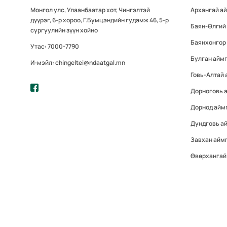
Монгол улс, Улаанбаатар хот, Чингэлтэй
Архангай а
дүүрэг, 6-р хороо, Г.Бумцэндийн гудамж 46, 5-р
Баян-Өлгий
сургуулийн зүүн хойно
Баянхонгор
Утас: 7000-7790
Булган айм
И-мэйл: chingeltei@ndaatgal.mn
Говь-Алтай 
Дорноговь 
Дорнод айм
Дундговь а
Завхан айм
Өвөрхангай