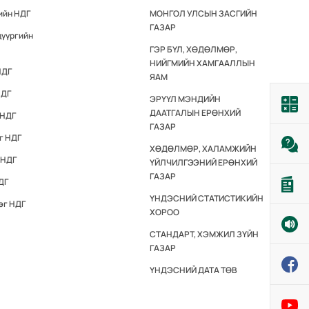
ийн НДГ
МОНГОЛ УЛСЫН ЗАСГИЙН
ГАЗАР
дүүргийн
ГЭР БҮЛ, ХӨДӨЛМӨР,
НИЙГМИЙН ХАМГААЛЛЫН
НДГ
ЯАМ
НДГ
ЭРҮҮЛ МЭНДИЙН
ДААТГАЛЫН ЕРӨНХИЙ
 НДГ
ГАЗАР
г НДГ
ХӨДӨЛМӨР, ХАЛАМЖИЙН
 НДГ
ҮЙЛЧИЛГЭЭНИЙ ЕРӨНХИЙ
ГАЗАР
ДГ
ҮНДЭСНИЙ СТАТИСТИКИЙН
эг НДГ
ХОРОО
СТАНДАРТ, ХЭМЖИЛ ЗҮЙН
ГАЗАР
ҮНДЭСНИЙ ДАТА ТӨВ