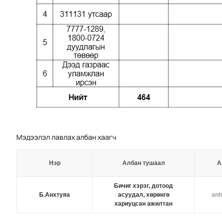
Мэдээлэл лавлах албан хаагч
Нэр
Албан тушаал
А
Бичиг хэрэг, дотоод
Б.Анхтуяа
асуудал, хөрөнгө
anh
хариуцсан ажилтан