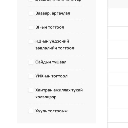
Заавар, аргачлал
ЗГ-ын тогтоол
НД-ын үндэсний
зөвлөлийн тогтоол
Сайдын тушаал
УИХ-ын тогтоол
Хамтран ажиллах тухай
хэлэлцээр
Хууль тогтоомж