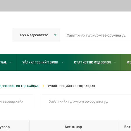
TGAL
ҮЙЛЧИЛГЭЭНИЙ ТӨРӨЛ
СТАТИСТИК МЭДЭЭЛЭЛ
МЭ
ДЭЭЛЛИЙН ИЛ ТОД БАЙДАЛ
ХҮНИЙ НӨӨЦИЙН ИЛ ТОД БАЙДАЛ
угаар
Актын нэр
Бат