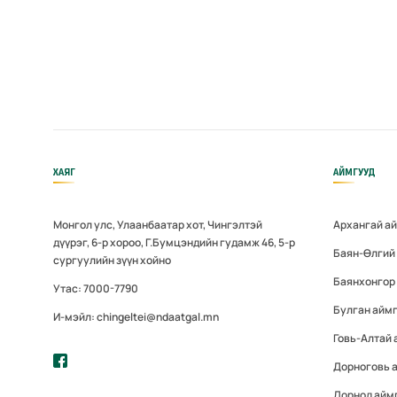
ХАЯГ
АЙМГУУД
Монгол улс, Улаанбаатар хот, Чингэлтэй
Архангай а
дүүрэг, 6-р хороо, Г.Бумцэндийн гудамж 46, 5-р
Баян-Өлгий
сургуулийн зүүн хойно
Баянхонгор
Утас: 7000-7790
Булган айм
И-мэйл: chingeltei@ndaatgal.mn
Говь-Алтай 
Дорноговь 
Дорнод айм