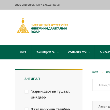
2026 ОНЫ 08 САРЫН 7
, БААСАН ГАРАГ
НҮҮР
ТАНИЛЦУУЛГА
ХУУЛЬ ЭРХ ЗҮЙ
E-NDAA
НҮҮР
МЭ
АНГИЛАЛ
Газрын даргын тушаал,
шийдвэр
Актын д
Дээд шүүхийн тайлбар