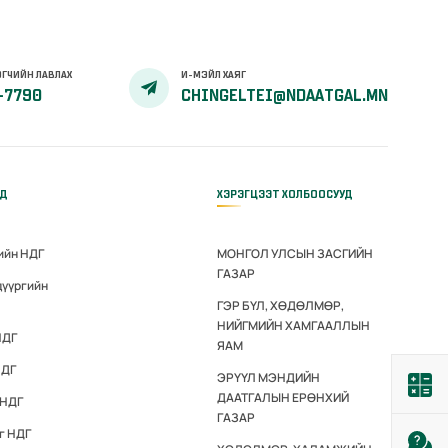
ГЧИЙН ЛАВЛАХ
И-МЭЙЛ ХАЯГ
-7790
CHINGELTEI@NDAATGAL.MN
ҮД
ХЭРЭГЦЭЭТ ХОЛБООСУУД
ийн НДГ
МОНГОЛ УЛСЫН ЗАСГИЙН
ГАЗАР
дүүргийн
ГЭР БҮЛ, ХӨДӨЛМӨР,
НИЙГМИЙН ХАМГААЛЛЫН
НДГ
ЯАМ
НДГ
ЭРҮҮЛ МЭНДИЙН
ДААТГАЛЫН ЕРӨНХИЙ
 НДГ
ГАЗАР
г НДГ