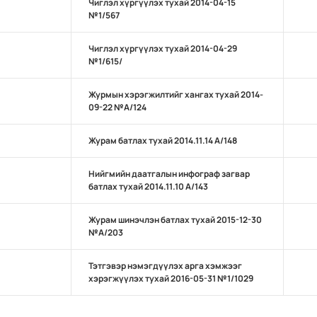
Чиглэл хүргүүлэх тухай 2014-04-15
№1/567
Чиглэл хүргүүлэх тухай 2014-04-29
№1/615/
Журмын хэрэгжилтийг хангах тухай 2014-
09-22 №А/124
Журам батлах тухай 2014.11.14 А/148
Нийгмийн даатгалын инфограф загвар
батлах тухай 2014.11.10 А/143
Журам шинэчлэн батлах тухай 2015-12-30
№А/203
Тэтгэвэр нэмэгдүүлэх арга хэмжээг
хэрэгжүүлэх тухай 2016-05-31 №1/1029