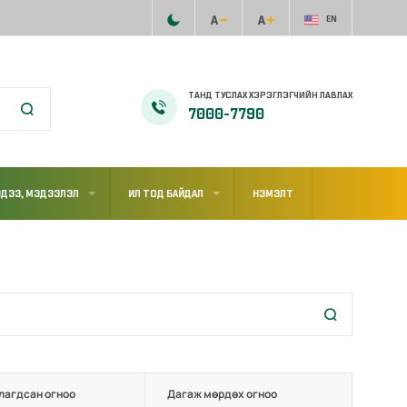
EN
ТАНД ТУСЛАХ ХЭРЭГЛЭГЧИЙН ЛАВЛАХ
7000-7790
ДЭЭ, МЭДЭЭЛЭЛ
ИЛ ТОД БАЙДАЛ
НЭМЭЛТ
лагдсан огноо
Дагаж мөрдөх огноо