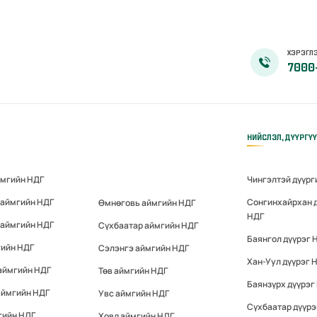
ХЭРЭГЛЭ
7000
НИЙСЛЭЛ, ДҮҮРГҮ
ймгийн НДГ
Чингэлтэй дүүрг
 аймгийн НДГ
Сонгинхайрхан 
Өмнөговь аймгийн НДГ
НДГ
 аймгийн НДГ
Сүхбаатар аймгийн НДГ
Баянгол дүүрэг 
гийн НДГ
Сэлэнгэ аймгийн НДГ
Хан-Уул дүүрэг 
аймгийн НДГ
Төв аймгийн НДГ
Баянзүрх дүүрэг
аймгийн НДГ
Увс аймгийн НДГ
Сүхбаатар дүүрэ
гийн НДГ
Ховд аймгийн НДГ