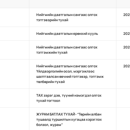
Нийгмийн даатгалын сангаас олгох
202
тэтгэвэрийн тухай
Нийгмийн даатгалын ерөнхий хууль
202
Нийгмийн даатгалын сангаас олгох
202
тэтгэмжийн тухай
Нийгмийн даатгалын сангаас олгох
202
Үйлдвэрлэлийн осол, мэргэжлээс
шалтгаалсан өвчний тэтгэвэр, тэтгэмж
төлбөрийн тухай
ТАХ зэрэг дэв, түүний нэмэгдэл олгох
тухай тогтоол
ЖУРАМ БАТЛАХ ТУХАЙ- “Төрийн албан
тушаалд туршилтын хугацаа хэрэглэх
болзол, журам”