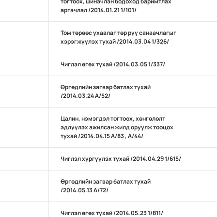
тогтоох, шинэчлэн бодоход баримтлах
аргачлал /2014.01.21 1/101/
Том төрөөс ухаалаг төр рүү санаачлагыг
хэрэгжүүлэх тухай /2014.03.04 1/326/
Чиглэл өгөх тухай /2014.03.05 1/337/
Өргөдлийн загвар батлах тухай
/2014.03.24 А/52/
Цалин, нэмэгдэл тогтоох, хөнгөлөлт
эдлүүлэх ажилсан жилд оруулж тооцох
тухай /2014.04.15 А/83 , А/44/
Чиглэл хүргүүлэх тухай /2014.04.29 1/615/
Өргөдлийн загвар батлах тухай
/2014.05.13 А/72/
Чиглэл өгөх тухай /2014.05.23 1/811/