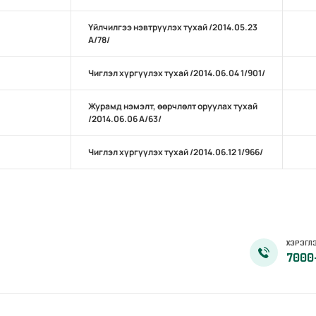
Үйлчилгээ нэвтрүүлэх тухай /2014.05.23
А/78/
Чиглэл хүргүүлэх тухай /2014.06.04 1/901/
Журамд нэмэлт, өөрчлөлт оруулах тухай
/2014.06.06 А/63/
Чиглэл хүргүүлэх тухай /2014.06.12 1/966/
ХЭРЭГЛЭ
7000