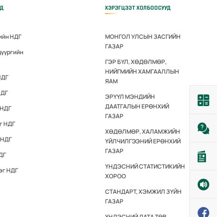
ҮД
ХЭРЭГЦЭЭТ ХОЛБООСУУД
ийн НДГ
МОНГОЛ УЛСЫН ЗАСГИЙН
ГАЗАР
дүүргийн
ГЭР БҮЛ, ХӨДӨЛМӨР,
НИЙГМИЙН ХАМГААЛЛЫН
НДГ
ЯАМ
НДГ
ЭРҮҮЛ МЭНДИЙН
ДААТГАЛЫН ЕРӨНХИЙ
 НДГ
ГАЗАР
г НДГ
ХӨДӨЛМӨР, ХАЛАМЖИЙН
 НДГ
ҮЙЛЧИЛГЭЭНИЙ ЕРӨНХИЙ
ГАЗАР
ДГ
ҮНДЭСНИЙ СТАТИСТИКИЙН
эг НДГ
ХОРОО
СТАНДАРТ, ХЭМЖИЛ ЗҮЙН
ГАЗАР
ҮНДЭСНИЙ ДАТА ТӨВ