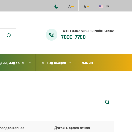
EN
ТАНД ТУСЛАХ ХЭРЭГЛЭГЧИЙН ЛАВЛАХ
7000-7790
ДЭЭ, МЭДЭЭЛЭЛ
ИЛ ТОД БАЙДАЛ
НЭМЭЛТ
лагдсан огноо
Дагаж мөрдөх огноо