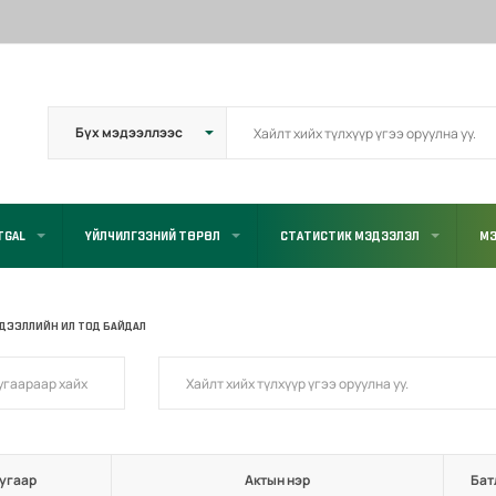
TGAL
ҮЙЛЧИЛГЭЭНИЙ ТӨРӨЛ
СТАТИСТИК МЭДЭЭЛЭЛ
МЭ
ДЭЭЛЛИЙН ИЛ ТОД БАЙДАЛ
угаар
Актын нэр
Бат