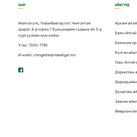
ХАЯГ
АЙМГУУД
Монгол улс, Улаанбаатар хот, Чингэлтэй
Архангай а
дүүрэг, 6-р хороо, Г.Бумцэндийн гудамж 46, 5-р
Баян-Өлгий
сургуулийн зүүн хойно
Баянхонгор
Утас: 7000-7790
Булган айм
И-мэйл: chingeltei@ndaatgal.mn
Говь-Алтай 
Дорноговь 
Дорнод айм
Дундговь а
Завхан айм
Өвөрхангай