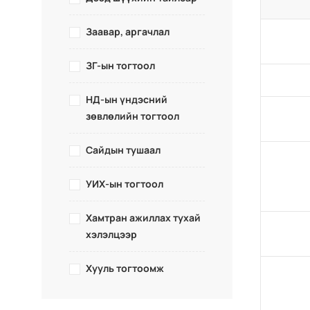
Заавар, аргачлал
ЗГ-ын тогтоол
НД-ын үндэсний
зөвлөлийн тогтоол
Сайдын тушаал
УИХ-ын тогтоол
Хамтран ажиллах тухай
хэлэлцээр
Хууль тогтоомж