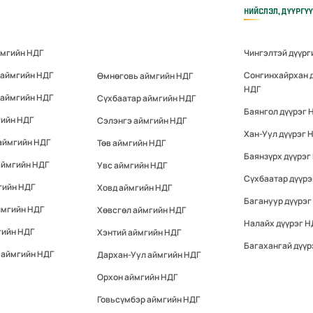
НИЙСЛЭЛ, ДҮҮРГҮ
ймгийн НДГ
Чингэлтэй дүүрг
 аймгийн НДГ
Сонгинхайрхан 
Өмнөговь аймгийн НДГ
НДГ
 аймгийн НДГ
Сүхбаатар аймгийн НДГ
Баянгол дүүрэг 
гийн НДГ
Сэлэнгэ аймгийн НДГ
Хан-Уул дүүрэг 
аймгийн НДГ
Төв аймгийн НДГ
Баянзүрх дүүрэг
аймгийн НДГ
Увс аймгийн НДГ
Сүхбаатар дүүрэ
гийн НДГ
Ховд аймгийн НДГ
Багануур дүүрэг
ймгийн НДГ
Хөвсгөл аймгийн НДГ
Налайх дүүрэг Н
гийн НДГ
Хэнтий аймгийн НДГ
Багахангай дүүр
 аймгийн НДГ
Дархан-Уул аймгийн НДГ
Орхон аймгийн НДГ
Говьсүмбэр аймгийн НДГ