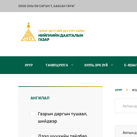
2026 ОНЫ 08 САРЫН 7
, БААСАН ГАРАГ
НҮҮР
ТАНИЛЦУУЛГА
ХУУЛЬ ЭРХ ЗҮЙ
E-NDAA
НҮҮР
МЭ
АНГИЛАЛ
Газрын даргын тушаал,
шийдвэр
Актын д
Дээд шүүхийн тайлбар