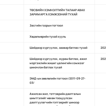
ТӨСВИЙН ХЭМНЭЛТИЙН ТАЛААР АВАХ
ЗАРИМ АРГА ХЭМЖЭЭНИЙ ТУХАЙ
Засгийн газрын тогтоол
Хөдөлмөрийн тухай хууль
Шийдвэр хүргүүлэх, заавар батлах тухай
202
Шийдвэр хүргүүлэх, журам батлах, ажил
202
мэргэжлийн жишиг цалингийн хэмжээг
шинэчлэн батлах тухай
ЭМД-ын зөвлөлийн тогтоол /2011-09-27-
03/
Ажилсан жил, тэтгэврийн даатгалын
шимтгэлийг нөхөн тооцуулсан
даатгуулагчийн тэтгэврийг шинээр