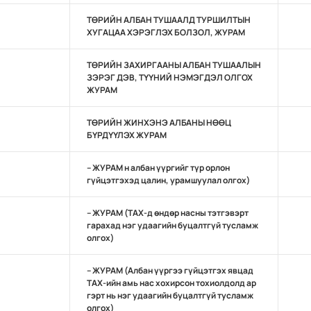
ТӨРИЙН АЛБАН ТУШААЛД ТУРШИЛТЫН
ХУГАЦАА ХЭРЭГЛЭХ БОЛЗОЛ, ЖУРАМ
ТӨРИЙН ЗАХИРГААНЫ АЛБАН ТУШААЛЫН
ЗЭРЭГ ДЭВ, ТҮҮНИЙ НЭМЭГДЭЛ ОЛГОХ
ЖУРАМ
ТӨРИЙН ЖИНХЭНЭ АЛБАНЫ НӨӨЦ
БҮРДҮҮЛЭХ ЖУРАМ
– ЖУРАМ н албан үүргийг түр орлон
гүйцэтгэхэд цалин, урамшуулал олгох)
– ЖУРАМ (ТАХ-д өндөр насны тэтгэвэрт
гарахад нэг удаагийн буцалтгүй тусламж
олгох)
– ЖУРАМ (Албан үүргээ гүйцэтгэх явцад
TAХ-ийн амь нас хохирсон тохиолдолд ар
гэрт нь нэг удаагийн буцалтгүй тусламж
олгох)