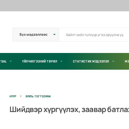
TGAL
ҮЙЛЧИЛГЭЭНИЙ ТӨРӨЛ
СТАТИСТИК МЭДЭЭЛЭЛ
МЭ
НҮҮР
ХУУЛЬ ТОГТООМЖ
Шийдвэр хүргүүлэх, заавар батла