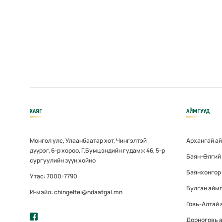
ХАЯГ
АЙМГУУД
Монгол улс, Улаанбаатар хот, Чингэлтэй
Архангай а
дүүрэг, 6-р хороо, Г.Бумцэндийн гудамж 46, 5-р
Баян-Өлгий
сургуулийн зүүн хойно
Баянхонгор
Утас: 7000-7790
Булган айм
И-мэйл: chingeltei@ndaatgal.mn
Говь-Алтай 
Дорноговь 