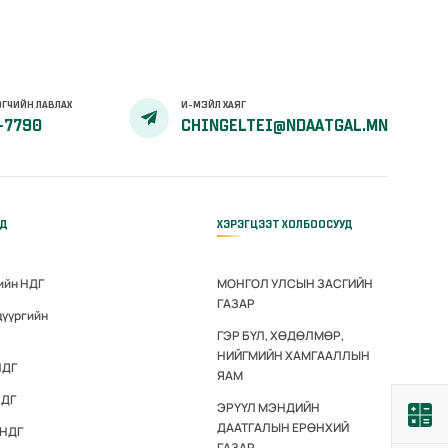
ГЧИЙН ЛАВЛАХ
И-МЭЙЛ ХАЯГ
-7790
CHINGELTEI@NDAATGAL.MN
ҮД
ХЭРЭГЦЭЭТ ХОЛБООСУУД
ийн НДГ
МОНГОЛ УЛСЫН ЗАСГИЙН
ГАЗАР
дүүргийн
ГЭР БҮЛ, ХӨДӨЛМӨР,
НИЙГМИЙН ХАМГААЛЛЫН
НДГ
ЯАМ
НДГ
ЭРҮҮЛ МЭНДИЙН
ДААТГАЛЫН ЕРӨНХИЙ
 НДГ
ГАЗАР