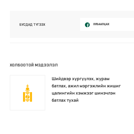
ХУВААЛЦАХ
БУСДАД ТҮГЭЭХ
ХОЛБООТОЙ МЭДЭЭЛЭЛ
Шийдвэр хүргүүлэх, журам
батлах, ажил мэргэжлийн жишиг
цалингийн хэмжээг шинэчлэн
батлах тухай