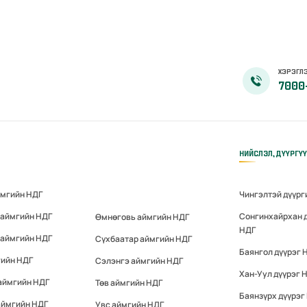
ХЭРЭГЛЭ
7000
НИЙСЛЭЛ, ДҮҮРГҮ
ймгийн НДГ
Чингэлтэй дүүрг
 аймгийн НДГ
Сонгинхайрхан 
Өмнөговь аймгийн НДГ
НДГ
 аймгийн НДГ
Сүхбаатар аймгийн НДГ
Баянгол дүүрэг 
гийн НДГ
Сэлэнгэ аймгийн НДГ
Хан-Уул дүүрэг 
аймгийн НДГ
Төв аймгийн НДГ
Баянзүрх дүүрэг
аймгийн НДГ
Увс аймгийн НДГ