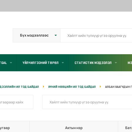
TGAL
ҮЙЛЧИЛГЭЭНИЙ ТӨРӨЛ
СТАТИСТИК МЭДЭЭЛЭЛ
МЭ
ДЭЭЛЛИЙН ИЛ ТОД БАЙДАЛ
ХҮНИЙ НӨӨЦИЙН ИЛ ТОД БАЙДАЛ
АЛБАН ХААГЧДЫН 
угаар
Актын нэр
Бат