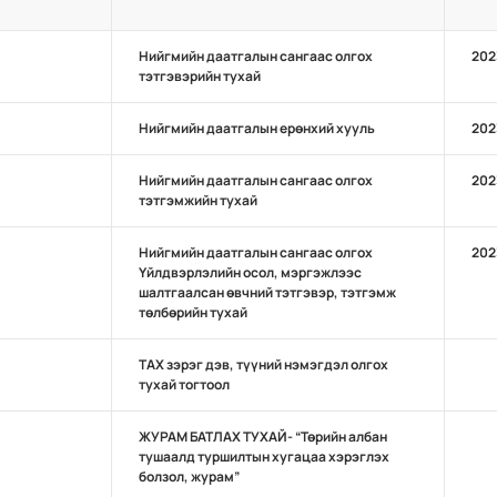
Нийгмийн даатгалын сангаас олгох
202
тэтгэвэрийн тухай
Нийгмийн даатгалын ерөнхий хууль
202
Нийгмийн даатгалын сангаас олгох
202
тэтгэмжийн тухай
Нийгмийн даатгалын сангаас олгох
202
Үйлдвэрлэлийн осол, мэргэжлээс
шалтгаалсан өвчний тэтгэвэр, тэтгэмж
төлбөрийн тухай
ТАХ зэрэг дэв, түүний нэмэгдэл олгох
тухай тогтоол
ЖУРАМ БАТЛАХ ТУХАЙ- “Төрийн албан
тушаалд туршилтын хугацаа хэрэглэх
болзол, журам”