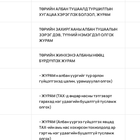
ТӨРИЙН АЛБАН ТУШААЛД ТУРШИЛТЫН
ХУГАЦАА ХЭРЭГЛЭХ БОЛЗОЛ, ЖУРАМ
ТӨРИЙН ЗАХИРГААНЫ АЛБАН ТУШААЛЫН
ЗЭРЭГ ДЭВ, ТҮҮНИЙ НЭМЭГДЭЛ ОЛГОХ
ЖУРАМ
ТӨРИЙН ЖИНХЭНЭ АЛБАНЫ НӨӨЦ
БҮРДҮҮЛЭХ ЖУРАМ
– ЖУРАМ н албан үүргийг түр орлон
гүйцэтгэхэд цалин, урамшуулал олгох)
– ЖУРАМ (ТАХ-д өндөр насны тэтгэвэрт
гарахад нэг удаагийн буцалтгүй тусламж
олгох)
– ЖУРАМ (Албан үүргээ гүйцэтгэх явцад
TAХ-ийн амь нас хохирсон тохиолдолд ар
гэрт нь нэг удаагийн буцалтгүй тусламж
олгох)