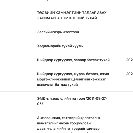
ТӨСВИЙН ХЭМНЭЛТИЙН ТАЛААР АВАХ
ЗАРИМ АРГА ХЭМЖЭЭНИЙ ТУХАЙ
Засгийн газрын тогтоол
Хөдөлмөрийн тухай хууль
Шийдвэр хүргүүлэх, заавар батлах тухай
202
Шийдвэр хүргүүлэх, журам батлах, ажил
202
мэргэжлийн жишиг цалингийн хэмжээг
шинэчлэн батлах тухай
ЭМД-ын зөвлөлийн тогтоол /2011-09-27-
03/
Ажилсан жил, тэтгэврийн даатгалын
шимтгэлийг нөхөн тооцуулсан
даатгуулагчийн тэтгэврийг шинээр