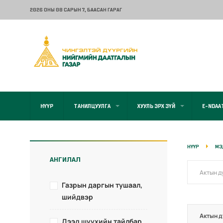
2026 ОНЫ 08 САРЫН 7
, БААСАН ГАРАГ
НҮҮР
ТАНИЛЦУУЛГА
ХУУЛЬ ЭРХ ЗҮЙ
E-NDAA
НҮҮР
МЭ
АНГИЛАЛ
Газрын даргын тушаал,
шийдвэр
Актын д
Дээд шүүхийн тайлбар