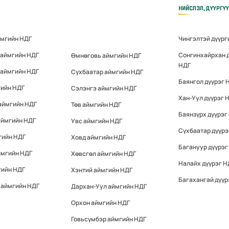
НИЙСЛЭЛ, ДҮҮРГҮ
ймгийн НДГ
Чингэлтэй дүүрг
 аймгийн НДГ
Сонгинхайрхан 
Өмнөговь аймгийн НДГ
НДГ
 аймгийн НДГ
Сүхбаатар аймгийн НДГ
Баянгол дүүрэг 
гийн НДГ
Сэлэнгэ аймгийн НДГ
Хан-Уул дүүрэг 
аймгийн НДГ
Төв аймгийн НДГ
Баянзүрх дүүрэг
аймгийн НДГ
Увс аймгийн НДГ
Сүхбаатар дүүрэ
гийн НДГ
Ховд аймгийн НДГ
Багануур дүүрэг
ймгийн НДГ
Хөвсгөл аймгийн НДГ
Налайх дүүрэг Н
гийн НДГ
Хэнтий аймгийн НДГ
Багахангай дүүр
 аймгийн НДГ
Дархан-Уул аймгийн НДГ
Орхон аймгийн НДГ
Говьсүмбэр аймгийн НДГ