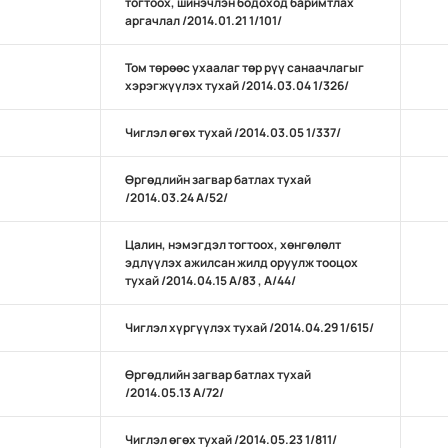
тогтоох, шинэчлэн бодоход баримтлах
аргачлал /2014.01.21 1/101/
Том төрөөс ухаалаг төр рүү санаачлагыг
хэрэгжүүлэх тухай /2014.03.04 1/326/
Чиглэл өгөх тухай /2014.03.05 1/337/
Өргөдлийн загвар батлах тухай
/2014.03.24 А/52/
Цалин, нэмэгдэл тогтоох, хөнгөлөлт
эдлүүлэх ажилсан жилд оруулж тооцох
тухай /2014.04.15 А/83 , А/44/
Чиглэл хүргүүлэх тухай /2014.04.29 1/615/
Өргөдлийн загвар батлах тухай
/2014.05.13 А/72/
Чиглэл өгөх тухай /2014.05.23 1/811/