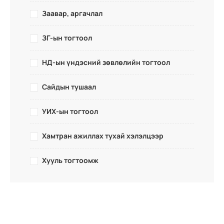
Заавар, аргачлал
ЗГ-ын тогтоол
НД-ын үндэсний зөвлөлийн тогтоол
Сайдын тушаал
УИХ-ын тогтоол
Хамтран ажиллах тухай хэлэлцээр
Хууль тогтоомж