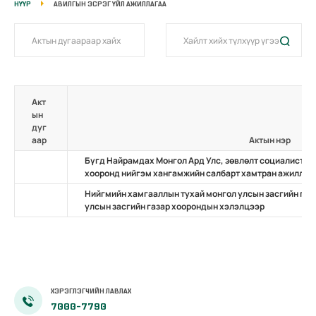
НҮҮР
АВИЛГЫН ЭСРЭГ ҮЙЛ АЖИЛЛАГАА
Акт
ын
дуг
аар
Актын нэр
Бүгд Найрамдах Монгол Ард Улс, зөвлөлт социалист б
хооронд нийгэм хангамжийн салбарт хамтран ажиллах
Нийгмийн хамгааллын тухай монгол улсын засгийн газ
улсын засгийн газар хоорондын хэлэлцээр
ХЭРЭГЛЭГЧИЙН ЛАВЛАХ
7000-7790