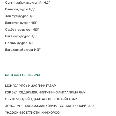
Сонгинхайрхан дүүргийн НДГ
Баянгол дүүрэг НДГ
Хан-Уул дүүрэг НДГ
Баянзүрх дүүрэг НДГ
Сүхбаатар дүүрэг НДГ
Багануур дүүрэг НДГ
Налайх дүүрэг НДГ
Багахангай дүүрэг НДГ
ХЭРЭГЦЭЭТ ХОЛБООСУУД
МОНГОЛ УЛСЫН ЗАСГИЙН ГАЗАР
ГЭР БҮЛ, ХӨДӨЛМӨР, НИЙГМИЙН ХАМГААЛЛЫН ЯАМ
ЭРҮҮЛ МЭНДИЙН ДААТГАЛЫН ЕРӨНХИЙ ГАЗАР
ХӨДӨЛМӨР, ХАЛАМЖИЙН ҮЙЛЧИЛГЭЭНИЙ ЕРӨНХИЙ ГАЗАР
ҮНДЭСНИЙ СТАТИСТИКИЙН ХОРОО