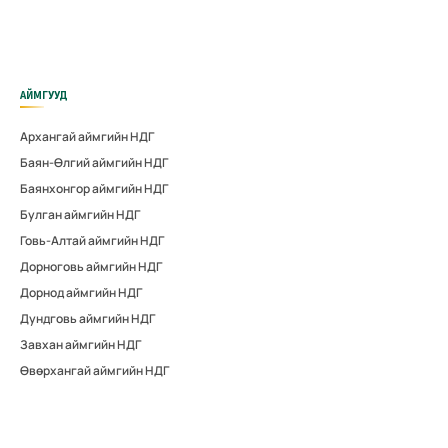
АЙМГУУД
Архангай аймгийн НДГ
Баян-Өлгий аймгийн НДГ
Баянхонгор аймгийн НДГ
Булган аймгийн НДГ
Говь-Алтай аймгийн НДГ
Дорноговь аймгийн НДГ
Дорнод аймгийн НДГ
Дундговь аймгийн НДГ
Завхан аймгийн НДГ
Өвөрхангай аймгийн НДГ