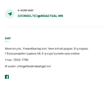
И-МЭЙЛ ХАЯГ
CHINGELTEI@NDAATGAL.MN
ХАЯГ
Монгол улс, Улаанбаатар хот, Чингэлтэй дүүрэг, 6-р хороо,
Г.Бумцэндийн гудамж 46, 5-р сургуулийн зүүн хойно
Утас: 7000-7790
И-мэйл: chingeltei@ndaatgal.mn