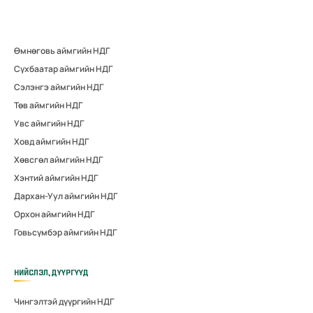
Өмнөговь аймгийн НДГ
Сүхбаатар аймгийн НДГ
Сэлэнгэ аймгийн НДГ
Төв аймгийн НДГ
Увс аймгийн НДГ
Ховд аймгийн НДГ
Хөвсгөл аймгийн НДГ
Хэнтий аймгийн НДГ
Дархан-Уул аймгийн НДГ
Орхон аймгийн НДГ
Говьсүмбэр аймгийн НДГ
НИЙСЛЭЛ, ДҮҮРГҮҮД
Чингэлтэй дүүргийн НДГ