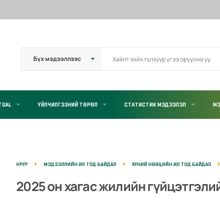
TGAL
ҮЙЛЧИЛГЭЭНИЙ ТӨРӨЛ
СТАТИСТИК МЭДЭЭЛЭЛ
МЭ
НҮҮР
МЭДЭЭЛЛИЙН ИЛ ТОД БАЙДАЛ
ХҮНИЙ НӨӨЦИЙН ИЛ ТОД БАЙДАЛ
2025 он хагас жилийн гүйцэтгэл