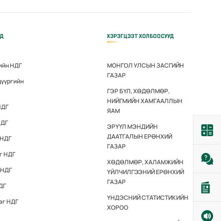
ҮД
ХЭРЭГЦЭЭТ ХОЛБООСУУД
ийн НДГ
МОНГОЛ УЛСЫН ЗАСГИЙН
ГАЗАР
дүүргийн
ГЭР БҮЛ, ХӨДӨЛМӨР,
НИЙГМИЙН ХАМГААЛЛЫН
НДГ
ЯАМ
НДГ
ЭРҮҮЛ МЭНДИЙН
ДААТГАЛЫН ЕРӨНХИЙ
 НДГ
ГАЗАР
г НДГ
ХӨДӨЛМӨР, ХАЛАМЖИЙН
 НДГ
ҮЙЛЧИЛГЭЭНИЙ ЕРӨНХИЙ
ГАЗАР
ДГ
ҮНДЭСНИЙ СТАТИСТИКИЙН
эг НДГ
ХОРОО