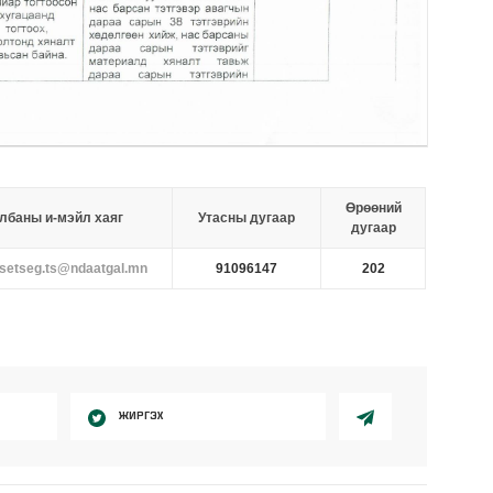
Өрөөний
лбаны и-мэйл хаяг
Утасны дугаар
дугаар
tsetseg.ts@ndaatgal.mn
91096147
202
ЖИРГЭХ