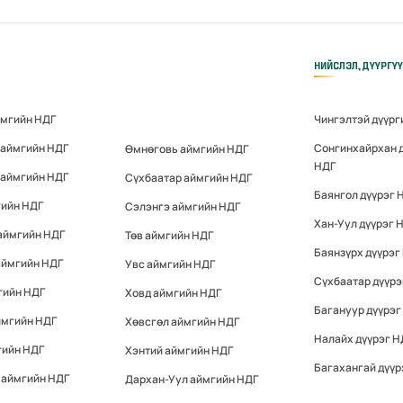
НИЙСЛЭЛ, ДҮҮРГҮ
ймгийн НДГ
Чингэлтэй дүүрг
 аймгийн НДГ
Сонгинхайрхан 
Өмнөговь аймгийн НДГ
НДГ
 аймгийн НДГ
Сүхбаатар аймгийн НДГ
Баянгол дүүрэг 
гийн НДГ
Сэлэнгэ аймгийн НДГ
Хан-Уул дүүрэг 
аймгийн НДГ
Төв аймгийн НДГ
Баянзүрх дүүрэг
аймгийн НДГ
Увс аймгийн НДГ
Сүхбаатар дүүрэ
гийн НДГ
Ховд аймгийн НДГ
Багануур дүүрэг
ймгийн НДГ
Хөвсгөл аймгийн НДГ
Налайх дүүрэг Н
гийн НДГ
Хэнтий аймгийн НДГ
Багахангай дүүр
 аймгийн НДГ
Дархан-Уул аймгийн НДГ