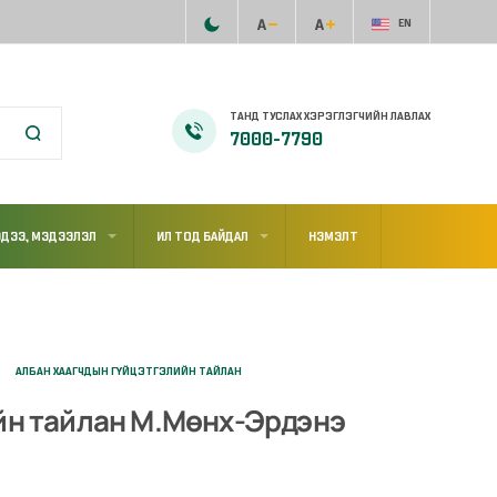
EN
ТАНД ТУСЛАХ ХЭРЭГЛЭГЧИЙН ЛАВЛАХ
7000-7790
ДЭЭ, МЭДЭЭЛЭЛ
ИЛ ТОД БАЙДАЛ
НЭМЭЛТ
АЛБАН ХААГЧДЫН ГҮЙЦЭТГЭЛИЙН ТАЙЛАН
ийн тайлан М.Мөнх-Эрдэнэ