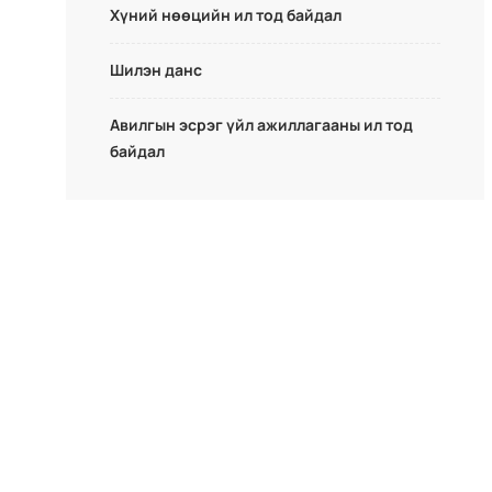
Хүний нөөцийн ил тод байдал
Шилэн данс
Авилгын эсрэг үйл ажиллагааны ил тод
байдал