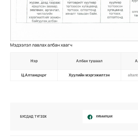
Мэдээлэл лавлах албан хаагч
Нэр
Албан тушаал
А
Ц.Алтанцэцэг
Хуулийн мэргэжилтэн
altan
ХУВААЛЦАХ
БУСДАД ТҮГЭЭХ