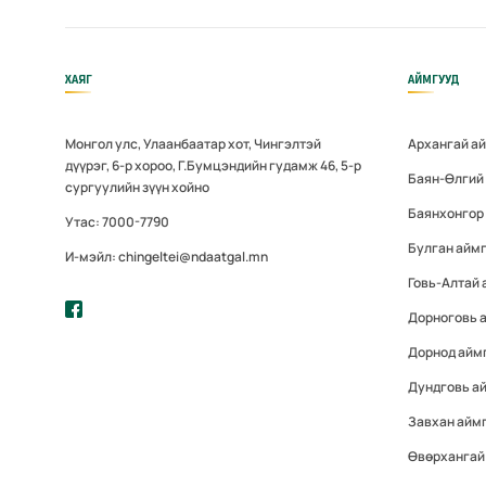
ХАЯГ
АЙМГУУД
Монгол улс, Улаанбаатар хот, Чингэлтэй
Архангай а
дүүрэг, 6-р хороо, Г.Бумцэндийн гудамж 46, 5-р
Баян-Өлгий
сургуулийн зүүн хойно
Баянхонгор
Утас: 7000-7790
Булган айм
И-мэйл: chingeltei@ndaatgal.mn
Говь-Алтай 
Дорноговь 
Дорнод айм
Дундговь а
Завхан айм
Өвөрхангай