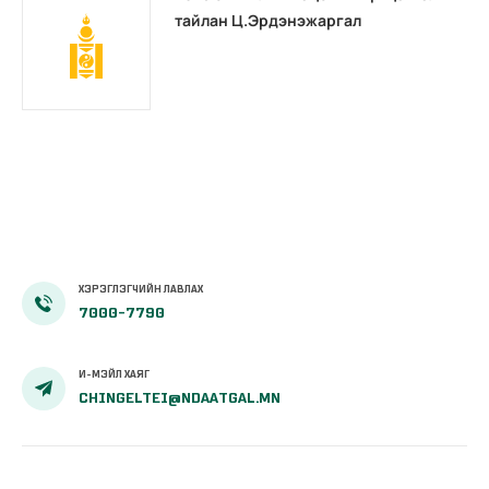
тайлан Ц.Эрдэнэжаргал
ХЭРЭГЛЭГЧИЙН ЛАВЛАХ
7000-7790
И-МЭЙЛ ХАЯГ
CHINGELTEI@NDAATGAL.MN