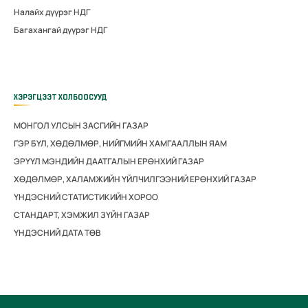
Налайх дүүрэг НДГ
Багахангай дүүрэг НДГ
ХЭРЭГЦЭЭТ ХОЛБООСУУД
МОНГОЛ УЛСЫН ЗАСГИЙН ГАЗАР
ГЭР БҮЛ, ХӨДӨЛМӨР, НИЙГМИЙН ХАМГААЛЛЫН ЯАМ
ЭРҮҮЛ МЭНДИЙН ДААТГАЛЫН ЕРӨНХИЙ ГАЗАР
ХӨДӨЛМӨР, ХАЛАМЖИЙН ҮЙЛЧИЛГЭЭНИЙ ЕРӨНХИЙ ГАЗАР
ҮНДЭСНИЙ СТАТИСТИКИЙН ХОРОО
СТАНДАРТ, ХЭМЖИЛ ЗҮЙН ГАЗАР
ҮНДЭСНИЙ ДАТА ТӨВ