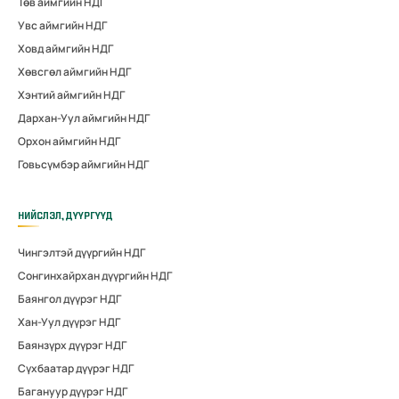
Төв аймгийн НДГ
Увс аймгийн НДГ
Ховд аймгийн НДГ
Хөвсгөл аймгийн НДГ
Хэнтий аймгийн НДГ
Дархан-Уул аймгийн НДГ
Орхон аймгийн НДГ
Говьсүмбэр аймгийн НДГ
НИЙСЛЭЛ, ДҮҮРГҮҮД
Чингэлтэй дүүргийн НДГ
Сонгинхайрхан дүүргийн НДГ
Баянгол дүүрэг НДГ
Хан-Уул дүүрэг НДГ
Баянзүрх дүүрэг НДГ
Сүхбаатар дүүрэг НДГ
Багануур дүүрэг НДГ