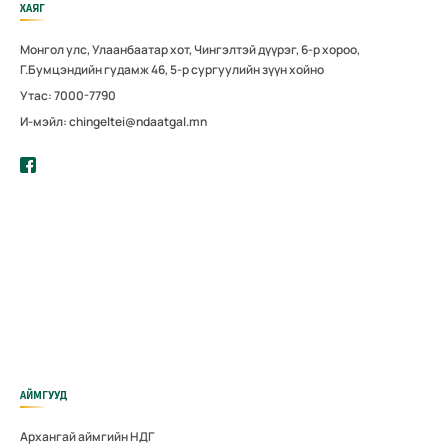
ХАЯГ
Монгол улс, Улаанбаатар хот, Чингэлтэй дүүрэг, 6-р хороо,
Г.Бумцэндийн гудамж 46, 5-р сургуулийн зүүн хойно
Утас: 7000-7790
И-мэйл: chingeltei@ndaatgal.mn
АЙМГУУД
Архангай аймгийн НДГ