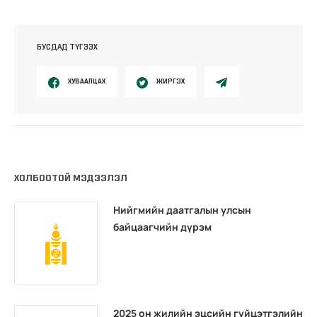
БУСДАД ТҮГЭЭХ
ХУВААЛЦАХ
ЖИРГЭХ
ХОЛБООТОЙ МЭДЭЭЛЭЛ
Нийгмийн даатгалын улсын
байцаагчийн дүрэм
2025 он жилийн эцсийн гүйцэтгэлийн