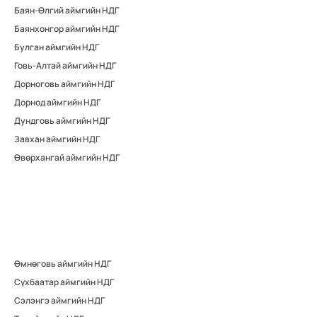
Баян-Өлгий аймгийн НДГ
Баянхонгор аймгийн НДГ
Булган аймгийн НДГ
Говь-Алтай аймгийн НДГ
Дорноговь аймгийн НДГ
Дорнод аймгийн НДГ
Дундговь аймгийн НДГ
Завхан аймгийн НДГ
Өвөрхангай аймгийн НДГ
Өмнөговь аймгийн НДГ
Сүхбаатар аймгийн НДГ
Сэлэнгэ аймгийн НДГ