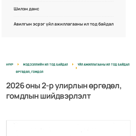
Шилэн данс
Авилгын эсрэг үйл ажиллагааны ил тод байдал
НҮҮР
МЭДЭЭЛЛИЙН ИЛ ТОД БАЙДАЛ
ҮЙЛ АЖИЛЛАГААНЫ ИЛ ТОД БАЙДАЛ
ӨРГӨДӨЛ, ГОМДОЛ
2026 оны 2-р улирлын өргөдөл,
гомдлын шийдвэрлэлт