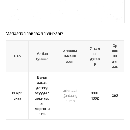
Мэдээлэл лавлах албан хаагч
Өр
Утасн
Албаны
өөн
Албан
ы
Нэр
и-мэйл
ий
тушаал
дугаа
хаяг
дуг
р
аар
Бичиг
хэрэг,
дотоод
ariunaa.i
И.Ари
асуудал
8801
@ndaatg
302
унаа
хариуцс
4302
al.mn
ан
мэргэжи
лтэн