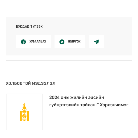
БУСДАД ТҮГЭЭХ
ХУВААЛЦАХ
ЖИРГЭХ
ХОЛБООТОЙ МЭДЭЭЛЭЛ
2024 оны жилийн эцсийн
гүйцэтгэлийн тайлан Г.Хэрлэнчимэг