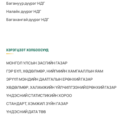
Багануур дүүрэг НДГ
Налайх дүүрэг НДГ
Багахангай дүүрэг НДГ
ХЭРЭГЦЭЭТ ХОЛБООСУУД
МОНГОЛ УЛСЫН ЗАСГИЙН ГАЗАР
ГЭР БҮЛ, ХӨДӨЛМӨР, НИЙГМИЙН ХАМГААЛЛЫН ЯАМ
ЭРҮҮЛ МЭНДИЙН ДААТГАЛЫН ЕРӨНХИЙ ГАЗАР
ХӨДӨЛМӨР, ХАЛАМЖИЙН ҮЙЛЧИЛГЭЭНИЙ ЕРӨНХИЙ ГАЗАР
ҮНДЭСНИЙ СТАТИСТИКИЙН ХОРОО
СТАНДАРТ, ХЭМЖИЛ ЗҮЙН ГАЗАР
ҮНДЭСНИЙ ДАТА ТӨВ