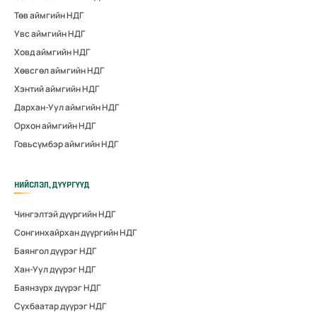
Төв аймгийн НДГ
Увс аймгийн НДГ
Ховд аймгийн НДГ
Хөвсгөл аймгийн НДГ
Хэнтий аймгийн НДГ
Дархан-Уул аймгийн НДГ
Орхон аймгийн НДГ
Говьсүмбэр аймгийн НДГ
НИЙСЛЭЛ, ДҮҮРГҮҮД
Чингэлтэй дүүргийн НДГ
Сонгинхайрхан дүүргийн НДГ
Баянгол дүүрэг НДГ
Хан-Уул дүүрэг НДГ
Баянзүрх дүүрэг НДГ
Сүхбаатар дүүрэг НДГ