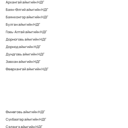
Архангай аймгийн НДГ
Баян-Өлгий аймгийн НДГ
Баянхонгор аймгийн НДГ
Булган аймгийн НДГ
Говь-Алтай аймгийн НДГ
Дорноговь аймгийн НДГ
Дорнод аймгийн НДГ
Дундговь аймгийн НДГ
Завхан аймгийн НДГ
Өвөрхангай аймгийн НДГ
Өмнөговь аймгийн НДГ
Сүхбаатар аймгийн НДГ
Сэлэнгэ аймгийн НДГ