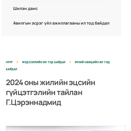
Шилэн данс
Авилгын эсрэг үйл ажиллагааны ил тод байдал
НҮҮР
МЭДЭЭЛЛИЙН ИЛ ТОД БАЙДАЛ
ХҮНИЙ НӨӨЦИЙН ИЛ ТОД
БАЙДАЛ
2024 оны жилийн эцсийн
гүйцэтгэлийн тайлан
Г.Цэрэннадмид