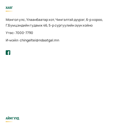
ХАЯГ
Монгол улс, Улаанбаатар хот, Чингэлтэй дүүрэг, 6-р хороо,
Г.Бумцэндийн гудамж 46, 5-р сургуулийн зүүн хойно
Утас: 7000-7790
И-мэйл: chingeltei@ndaatgal.mn
АЙМГУУД