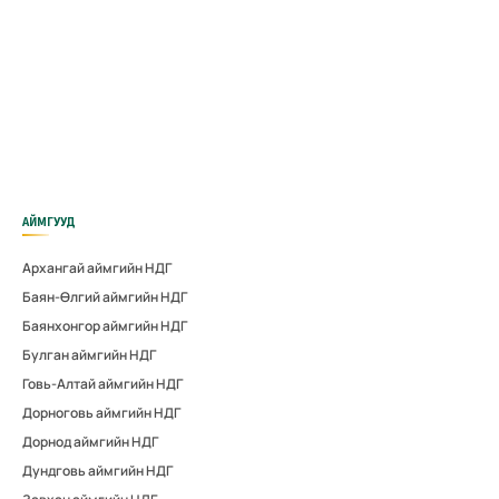
АЙМГУУД
Архангай аймгийн НДГ
Баян-Өлгий аймгийн НДГ
Баянхонгор аймгийн НДГ
Булган аймгийн НДГ
Говь-Алтай аймгийн НДГ
Дорноговь аймгийн НДГ
Дорнод аймгийн НДГ
Дундговь аймгийн НДГ