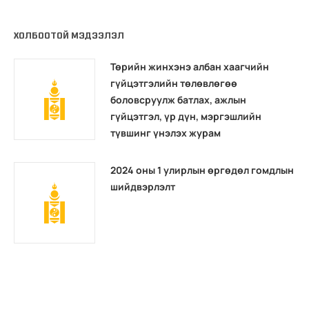
ХОЛБООТОЙ МЭДЭЭЛЭЛ
Төрийн жинхэнэ албан хаагчийн
гүйцэтгэлийн төлөвлөгөө
боловсруулж батлах, ажлын
гүйцэтгэл, үр дүн, мэргэшлийн
түвшинг үнэлэх журам
2024 оны 1 улирлын өргөдөл гомдлын
шийдвэрлэлт