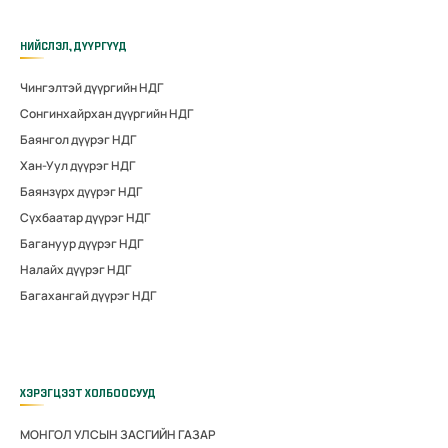
НИЙСЛЭЛ, ДҮҮРГҮҮД
Чингэлтэй дүүргийн НДГ
Сонгинхайрхан дүүргийн НДГ
Баянгол дүүрэг НДГ
Хан-Уул дүүрэг НДГ
Баянзүрх дүүрэг НДГ
Сүхбаатар дүүрэг НДГ
Багануур дүүрэг НДГ
Налайх дүүрэг НДГ
Багахангай дүүрэг НДГ
ХЭРЭГЦЭЭТ ХОЛБООСУУД
МОНГОЛ УЛСЫН ЗАСГИЙН ГАЗАР