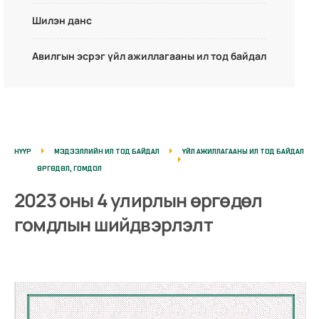
Шилэн данс
Авилгын эсрэг үйл ажиллагааны ил тод байдал
НҮҮР
МЭДЭЭЛЛИЙН ИЛ ТОД БАЙДАЛ
ҮЙЛ АЖИЛЛАГААНЫ ИЛ ТОД БАЙДАЛ
ӨРГӨДӨЛ, ГОМДОЛ
2023 оны 4 улирлын өргөдөл
гомдлын шийдвэрлэлт