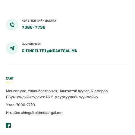
ХЭРЭГЛЭГЧИЙН ЛАВЛАХ
7000-7790
И-МЭЙЛ ХАЯГ
CHINGELTEI@NDAATGAL.MN
ХАЯГ
Монгол улс, Улаанбаатар хот, Чингэлтэй дүүрэг, 6-р хороо,
Г.Бумцэндийн гудамж 46, 5-р сургуулийн зүүн хойно
Утас: 7000-7790
И-мэйл: chingeltei@ndaatgal.mn