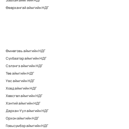
Завхан аймгийн НДГ
Өвөрхангай аймгийн НДГ
Өмнөговь аймгийн НДГ
Сүхбаатар аймгийн НДГ
Сэлэнгэ аймгийн НДГ
Төв аймгийн НДГ
Увс аймгийн НДГ
Ховд аймгийн НДГ
Хөвсгөл аймгийн НДГ
Хэнтий аймгийн НДГ
Дархан-Уул аймгийн НДГ
Орхон аймгийн НДГ
Говьсүмбэр аймгийн НДГ