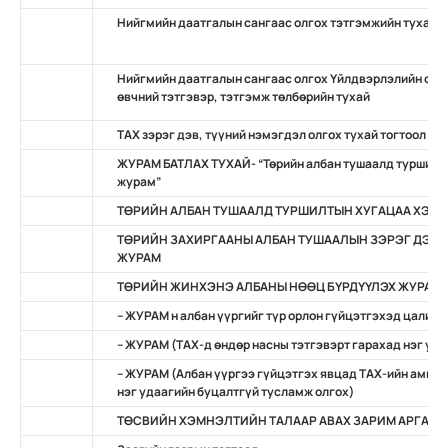
Нийгмийн даатгалын сангаас олгох тэтгэмжийн тухай
Нийгмийн даатгалын сангаас олгох Үйлдвэрлэлийн осо
өвчний тэтгэвэр, тэтгэмж төлбөрийн тухай
ТАХ зэрэг дэв, түүний нэмэгдэл олгох тухай тогтоол
ЖУРАМ БАТЛАХ ТУХАЙ- “Төрийн албан тушаалд туршилты
журам”
ТӨРИЙН АЛБАН ТУШААЛД ТУРШИЛТЫН ХУГАЦАА ХЭРЭ
ТӨРИЙН ЗАХИРГААНЫ АЛБАН ТУШААЛЫН ЗЭРЭГ ДЭВ,
ЖУРАМ
ТӨРИЙН ЖИНХЭНЭ АЛБАНЫ НӨӨЦ БҮРДҮҮЛЭХ ЖУРАМ
– ЖУРАМ н албан үүргийг түр орлон гүйцэтгэхэд цалин,
– ЖУРАМ (ТАХ-д өндөр насны тэтгэвэрт гарахад нэг уд
– ЖУРАМ (Албан үүргээ гүйцэтгэх явцад TAХ-ийн амь на
нэг удаагийн буцалтгүй тусламж олгох)
ТӨСВИЙН ХЭМНЭЛТИЙН ТАЛААР АВАХ ЗАРИМ АРГА Х