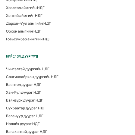
Хөвсгөл аймгийн НДГ
Хэнтий аймгийн НДГ
Дархан-Уул аймгийн НДГ
Орхон аймгийн НДГ
Говьсүмбэр аймгийн НДГ
НИЙСЛЭЛ, ДҮҮРГҮҮД
Чингэлтэй дүүргийн НДГ
Сонгинхайрхан дүүргийн НДГ
Баянгол дүүрэг НДГ
Хан-Уул дүүрэг НДГ
Баянзүрх дүүрэг НДГ
Сүхбаатар дүүрэг НДГ
Багануур дүүрэг НДГ
Налайх дүүрэг НДГ
Багахангай дүүрэг НДГ