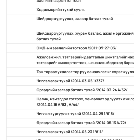
Засгийн газрын тогтоол
Хөдөлмөрийн тухай хууль
Шийдвэр хүргүүлэх, заавар батлах тухай
Шийдвэр хүргүүлэх, журам батлах, ажил мэргэжлийн ж
батлах тухай
ЭМД-ын зөвлөлийн тогтоол /2011-09-27-03/
Ажилсан жил, тэтгэврийн даатгалын шимтгэлийг нөхөн
тэтгэврийг шинээр тогтоох, шинэчлэн бодоход баримтлах
Том төрөөс ухаалаг төр рүү санаачлагыг хэрэгжүүлэх ту
Чиглэл өгөх тухай /2014.03.05 1/337/
Өргөдлийн загвар батлах тухай /2014.03.24 А/52/
Цалин, нэмэгдэл тогтоох, хөнгөлөлт эдлүүлэх ажилсан
/2014.04.15 А/83 , А/44/
Чиглэл хүргүүлэх тухай /2014.04.29 1/615/
Өргөдлийн загвар батлах тухай /2014.05.13 А/72/
Чиглэл өгөх тухай /2014.05.23 1/811/