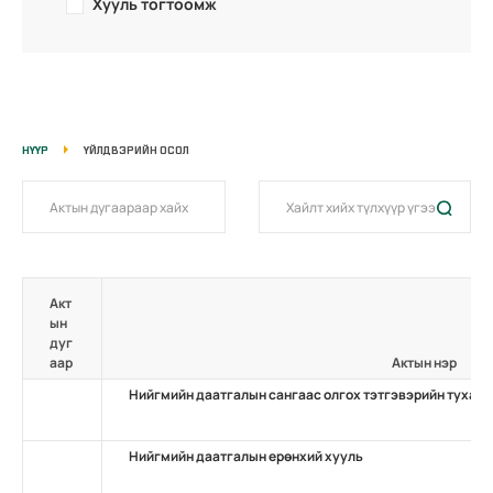
Хууль тогтоомж
НҮҮР
ҮЙЛДВЭРИЙН ОСОЛ
Акт
ын
дуг
аар
Актын нэр
Нийгмийн даатгалын сангаас олгох тэтгэвэрийн тухай
Нийгмийн даатгалын ерөнхий хууль