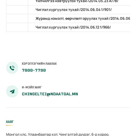
Үйлчилгээ нэвтрүүлэх тухай /2014.05.23 А/78/
Чиглэл хүргүүлэх тухай /2014.06.04 1/901/
Журамд нэмэлт, өөрчлөлт оруулах тухай /2014.06.06 А/
Чиглэл хүргүүлэх тухай /2014.06.12 1/966/
ХЭРЭГЛЭГЧИЙН ЛАВЛАХ
7000-7790
И-МЭЙЛ ХАЯГ
CHINGELTEI@NDAATGAL.MN
ХАЯГ
Монгол улс, Улаанбаатар хот, Чингэлтэй дүүрэг, 6-р хороо,