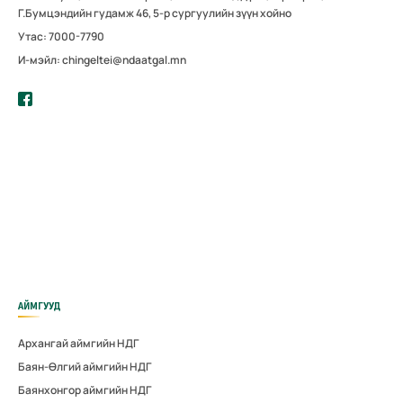
Г.Бумцэндийн гудамж 46, 5-р сургуулийн зүүн хойно
Утас: 7000-7790
И-мэйл: chingeltei@ndaatgal.mn
АЙМГУУД
Архангай аймгийн НДГ
Баян-Өлгий аймгийн НДГ
Баянхонгор аймгийн НДГ