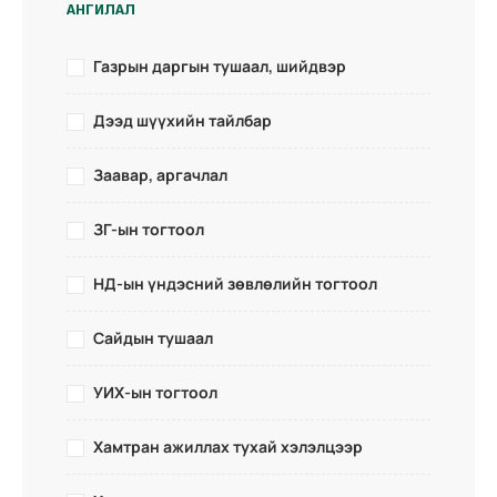
АНГИЛАЛ
Газрын даргын тушаал, шийдвэр
Дээд шүүхийн тайлбар
Заавар, аргачлал
ЗГ-ын тогтоол
НД-ын үндэсний зөвлөлийн тогтоол
Сайдын тушаал
УИХ-ын тогтоол
Хамтран ажиллах тухай хэлэлцээр