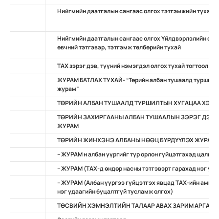
Нийгмийн даатгалын сангаас олгох тэтгэмжийн тухай
Нийгмийн даатгалын сангаас олгох Үйлдвэрлэлийн осо
өвчний тэтгэвэр, тэтгэмж төлбөрийн тухай
ТАХ зэрэг дэв, түүний нэмэгдэл олгох тухай тогтоол
ЖУРАМ БАТЛАХ ТУХАЙ- “Төрийн албан тушаалд туршилты
журам”
ТӨРИЙН АЛБАН ТУШААЛД ТУРШИЛТЫН ХУГАЦАА ХЭРЭ
ТӨРИЙН ЗАХИРГААНЫ АЛБАН ТУШААЛЫН ЗЭРЭГ ДЭВ,
ЖУРАМ
ТӨРИЙН ЖИНХЭНЭ АЛБАНЫ НӨӨЦ БҮРДҮҮЛЭХ ЖУРАМ
– ЖУРАМ н албан үүргийг түр орлон гүйцэтгэхэд цалин,
– ЖУРАМ (ТАХ-д өндөр насны тэтгэвэрт гарахад нэг уд
– ЖУРАМ (Албан үүргээ гүйцэтгэх явцад TAХ-ийн амь на
нэг удаагийн буцалтгүй тусламж олгох)
ТӨСВИЙН ХЭМНЭЛТИЙН ТАЛААР АВАХ ЗАРИМ АРГА Х