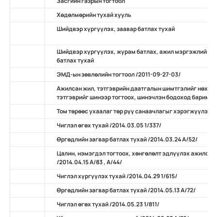
Засгийн газрын тогтоол
Хөдөлмөрийн тухай хууль
Шийдвэр хүргүүлэх, заавар батлах тухай
Шийдвэр хүргүүлэх, журам батлах, ажил мэргэжлийн ж
батлах тухай
ЭМД-ын зөвлөлийн тогтоол /2011-09-27-03/
Ажилсан жил, тэтгэврийн даатгалын шимтгэлийг нөхөн
тэтгэврийг шинээр тогтоох, шинэчлэн бодоход баримтлах
Том төрөөс ухаалаг төр рүү санаачлагыг хэрэгжүүлэх ту
Чиглэл өгөх тухай /2014.03.05 1/337/
Өргөдлийн загвар батлах тухай /2014.03.24 А/52/
Цалин, нэмэгдэл тогтоох, хөнгөлөлт эдлүүлэх ажилсан
/2014.04.15 А/83 , А/44/
Чиглэл хүргүүлэх тухай /2014.04.29 1/615/
Өргөдлийн загвар батлах тухай /2014.05.13 А/72/
Чиглэл өгөх тухай /2014.05.23 1/811/