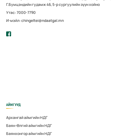
Г.Бумцэндийн гудамж 46, 5-р сургуулийн зүүн хойно
Утас: 7000-7790
И-мэйл: chingeltei@ndaatgal.mn
АЙМГУУД
Архангай аймгийн НДГ
Баян-Өлгий аймгийн НДГ
Баянхонгор аймгийн НДГ