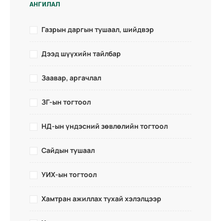
АНГИЛАЛ
Газрын даргын тушаал, шийдвэр
Дээд шүүхийн тайлбар
Заавар, аргачлал
ЗГ-ын тогтоол
НД-ын үндэсний зөвлөлийн тогтоол
Сайдын тушаал
УИХ-ын тогтоол
Хамтран ажиллах тухай хэлэлцээр