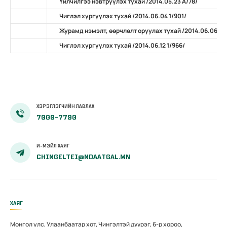
Үйлчилгээ нэвтрүүлэх тухай /2014.05.23 А/78/
Чиглэл хүргүүлэх тухай /2014.06.04 1/901/
Журамд нэмэлт, өөрчлөлт оруулах тухай /2014.06.06 А/
Чиглэл хүргүүлэх тухай /2014.06.12 1/966/
ХЭРЭГЛЭГЧИЙН ЛАВЛАХ
7000-7790
И-МЭЙЛ ХАЯГ
CHINGELTEI@NDAATGAL.MN
ХАЯГ
Монгол улс, Улаанбаатар хот, Чингэлтэй дүүрэг, 6-р хороо,