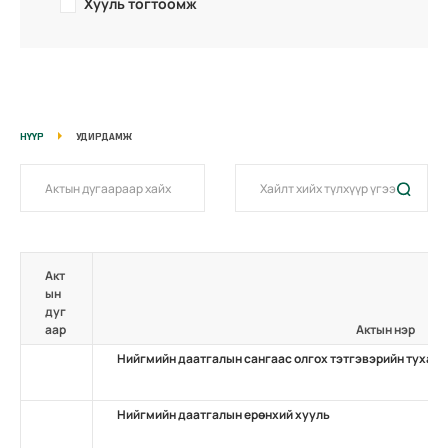
Хууль тогтоомж
НҮҮР
УДИРДАМЖ
Акт
ын
дуг
аар
Актын нэр
Нийгмийн даатгалын сангаас олгох тэтгэвэрийн тухай
Нийгмийн даатгалын ерөнхий хууль