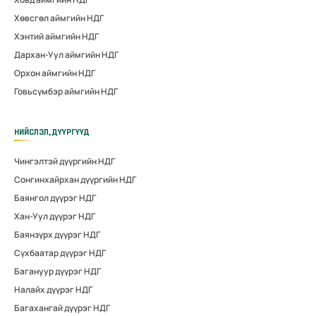
Хөвсгөл аймгийн НДГ
Хэнтий аймгийн НДГ
Дархан-Уул аймгийн НДГ
Орхон аймгийн НДГ
Говьсүмбэр аймгийн НДГ
НИЙСЛЭЛ, ДҮҮРГҮҮД
Чингэлтэй дүүргийн НДГ
Сонгинхайрхан дүүргийн НДГ
Баянгол дүүрэг НДГ
Хан-Уул дүүрэг НДГ
Баянзүрх дүүрэг НДГ
Сүхбаатар дүүрэг НДГ
Багануур дүүрэг НДГ
Налайх дүүрэг НДГ
Багахангай дүүрэг НДГ