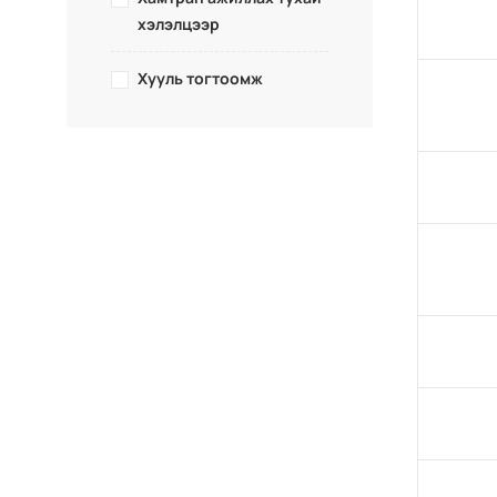
хэлэлцээр
Хууль тогтоомж