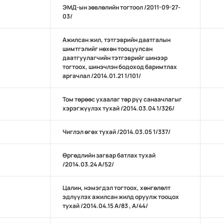
ЭМД-ын зөвлөлийн тогтоол /2011-09-27-
03/
Ажилсан жил, тэтгэврийн даатгалын
шимтгэлийг нөхөн тооцуулсан
даатгуулагчийн тэтгэврийг шинээр
тогтоох, шинэчлэн бодоход баримтлах
аргачлал /2014.01.21 1/101/
Том төрөөс ухаалаг төр рүү санаачлагыг
хэрэгжүүлэх тухай /2014.03.04 1/326/
Чиглэл өгөх тухай /2014.03.05 1/337/
Өргөдлийн загвар батлах тухай
/2014.03.24 А/52/
Цалин, нэмэгдэл тогтоох, хөнгөлөлт
эдлүүлэх ажилсан жилд оруулж тооцох
тухай /2014.04.15 А/83 , А/44/