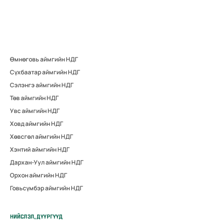
Өмнөговь аймгийн НДГ
Сүхбаатар аймгийн НДГ
Сэлэнгэ аймгийн НДГ
Төв аймгийн НДГ
Увс аймгийн НДГ
Ховд аймгийн НДГ
Хөвсгөл аймгийн НДГ
Хэнтий аймгийн НДГ
Дархан-Уул аймгийн НДГ
Орхон аймгийн НДГ
Говьсүмбэр аймгийн НДГ
НИЙСЛЭЛ, ДҮҮРГҮҮД