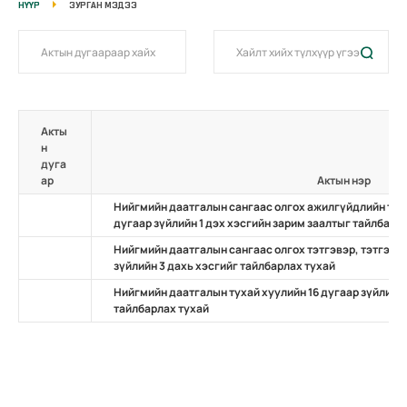
НҮҮР
ЗУРГАН МЭДЭЭ
Акты
н
дуга
ар
Актын нэр
Нийгмийн даатгалын сангаас олгох ажилгүйдлийн тэт
дугаар зүйлийн 1 дэх хэсгийн зарим заалтыг тайлбарл
Нийгмийн даатгалын сангаас олгох тэтгэвэр, тэтгэмж
зүйлийн 3 дахь хэсгийг тайлбарлах тухай
Нийгмийн даатгалын тухай хуулийн 16 дугаар зүйлийн 
тайлбарлах тухай