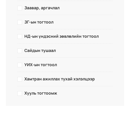
Заавар, аргачлал
ЗГ-ын тогтоол
НД-ын үндэсний зөвлөлийн тогтоол
Сайдын тушаал
УИХ-ын тогтоол
Хамтран ажиллах тухай хэлэлцээр
Хууль тогтоомж