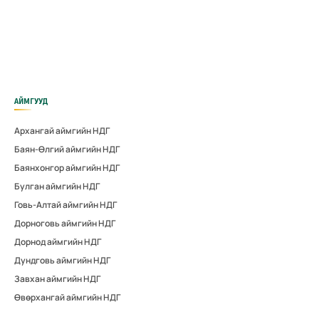
АЙМГУУД
Архангай аймгийн НДГ
Баян-Өлгий аймгийн НДГ
Баянхонгор аймгийн НДГ
Булган аймгийн НДГ
Говь-Алтай аймгийн НДГ
Дорноговь аймгийн НДГ
Дорнод аймгийн НДГ
Дундговь аймгийн НДГ
Завхан аймгийн НДГ
Өвөрхангай аймгийн НДГ