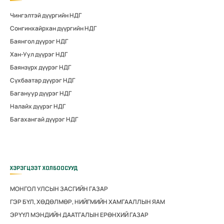
Чингэлтэй дүүргийн НДГ
Сонгинхайрхан дүүргийн НДГ
Баянгол дүүрэг НДГ
Хан-Уул дүүрэг НДГ
Баянзүрх дүүрэг НДГ
Сүхбаатар дүүрэг НДГ
Багануур дүүрэг НДГ
Налайх дүүрэг НДГ
Багахангай дүүрэг НДГ
ХЭРЭГЦЭЭТ ХОЛБООСУУД
МОНГОЛ УЛСЫН ЗАСГИЙН ГАЗАР
ГЭР БҮЛ, ХӨДӨЛМӨР, НИЙГМИЙН ХАМГААЛЛЫН ЯАМ
ЭРҮҮЛ МЭНДИЙН ДААТГАЛЫН ЕРӨНХИЙ ГАЗАР