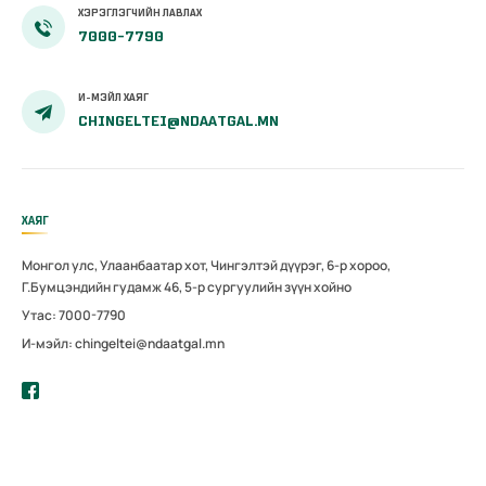
ХЭРЭГЛЭГЧИЙН ЛАВЛАХ
7000-7790
И-МЭЙЛ ХАЯГ
CHINGELTEI@NDAATGAL.MN
ХАЯГ
Монгол улс, Улаанбаатар хот, Чингэлтэй дүүрэг, 6-р хороо,
Г.Бумцэндийн гудамж 46, 5-р сургуулийн зүүн хойно
Утас: 7000-7790
И-мэйл: chingeltei@ndaatgal.mn