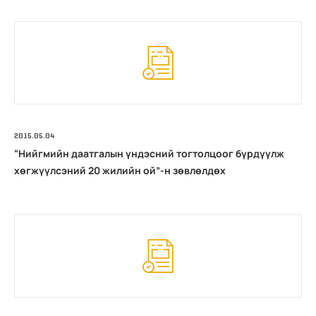
2015.05.04
“Нийгмийн даатгалын үндэсний тогтолцоог бүрдүүлж
хөгжүүлсэний 20 жилийн ой”-н зөвлөлдөх