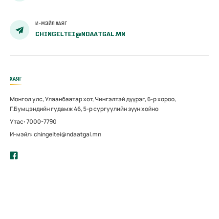
И-МЭЙЛ ХАЯГ
CHINGELTEI@NDAATGAL.MN
ХАЯГ
Монгол улс, Улаанбаатар хот, Чингэлтэй дүүрэг, 6-р хороо,
Г.Бумцэндийн гудамж 46, 5-р сургуулийн зүүн хойно
Утас: 7000-7790
И-мэйл: chingeltei@ndaatgal.mn