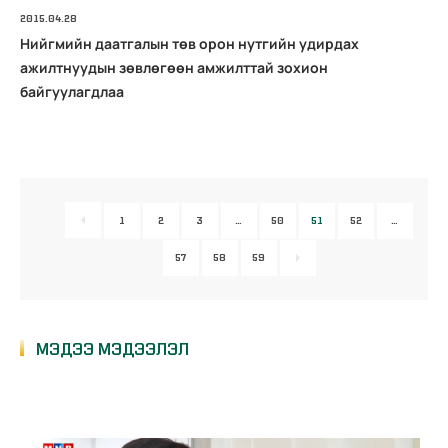
2015.04.28
Нийгмийн даатгалын төв орон нутгийн удирдах
ажилтнуудын зөвлөгөөн амжилттай зохион
байгуулагдлаа
1
2
3
…
50
51
52
…
57
58
59
МЭДЭЭ МЭДЭЭЛЭЛ