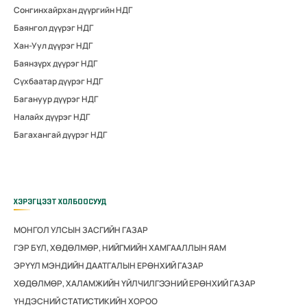
Сонгинхайрхан дүүргийн НДГ
Баянгол дүүрэг НДГ
Хан-Уул дүүрэг НДГ
Баянзүрх дүүрэг НДГ
Сүхбаатар дүүрэг НДГ
Багануур дүүрэг НДГ
Налайх дүүрэг НДГ
Багахангай дүүрэг НДГ
ХЭРЭГЦЭЭТ ХОЛБООСУУД
МОНГОЛ УЛСЫН ЗАСГИЙН ГАЗАР
ГЭР БҮЛ, ХӨДӨЛМӨР, НИЙГМИЙН ХАМГААЛЛЫН ЯАМ
ЭРҮҮЛ МЭНДИЙН ДААТГАЛЫН ЕРӨНХИЙ ГАЗАР
ХӨДӨЛМӨР, ХАЛАМЖИЙН ҮЙЛЧИЛГЭЭНИЙ ЕРӨНХИЙ ГАЗАР
ҮНДЭСНИЙ СТАТИСТИКИЙН ХОРОО