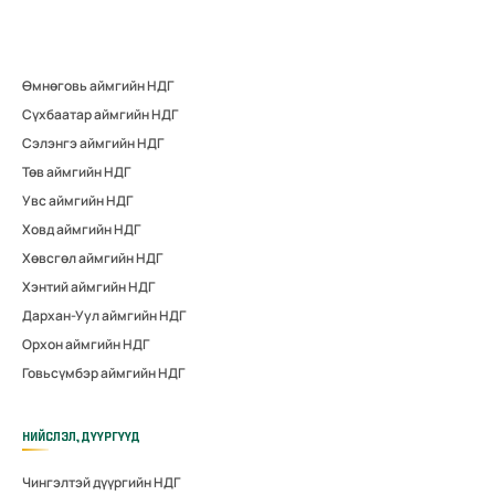
Өмнөговь аймгийн НДГ
Сүхбаатар аймгийн НДГ
Сэлэнгэ аймгийн НДГ
Төв аймгийн НДГ
Увс аймгийн НДГ
Ховд аймгийн НДГ
Хөвсгөл аймгийн НДГ
Хэнтий аймгийн НДГ
Дархан-Уул аймгийн НДГ
Орхон аймгийн НДГ
Говьсүмбэр аймгийн НДГ
НИЙСЛЭЛ, ДҮҮРГҮҮД
Чингэлтэй дүүргийн НДГ