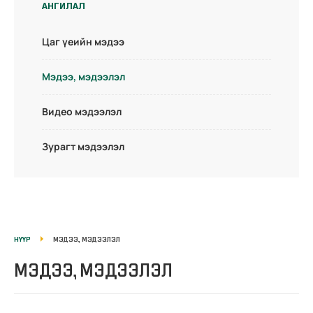
АНГИЛАЛ
Цаг үеийн мэдээ
Мэдээ, мэдээлэл
Видео мэдээлэл
Зурагт мэдээлэл
НҮҮР
МЭДЭЭ, МЭДЭЭЛЭЛ
МЭДЭЭ, МЭДЭЭЛЭЛ