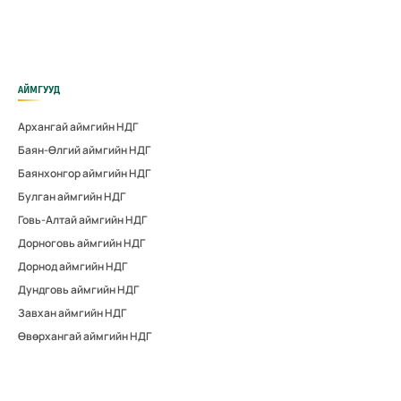
АЙМГУУД
Архангай аймгийн НДГ
Баян-Өлгий аймгийн НДГ
Баянхонгор аймгийн НДГ
Булган аймгийн НДГ
Говь-Алтай аймгийн НДГ
Дорноговь аймгийн НДГ
Дорнод аймгийн НДГ
Дундговь аймгийн НДГ
Завхан аймгийн НДГ
Өвөрхангай аймгийн НДГ