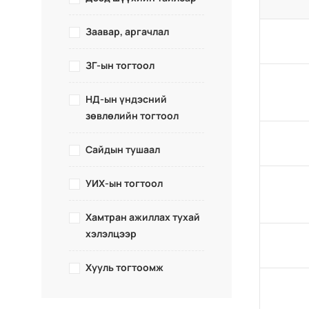
Заавар, аргачлал
ЗГ-ын тогтоол
НД-ын үндэсний
зөвлөлийн тогтоол
Сайдын тушаал
УИХ-ын тогтоол
Хамтран ажиллах тухай
хэлэлцээр
Хууль тогтоомж