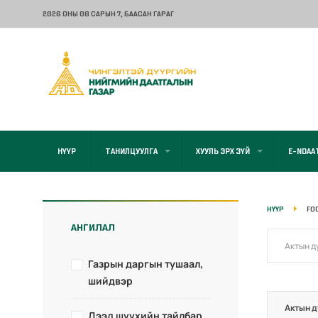
2026 ОНЫ 08 САРЫН 7
, БААСАН ГАРАГ
НҮҮР
ТАНИЛЦУУЛГА
ХУУЛЬ ЭРХ ЗҮЙ
E-NDAA
НҮҮР
FO
АНГИЛАЛ
Газрын даргын тушаал,
шийдвэр
Актын д
Дээд шүүхийн тайлбар