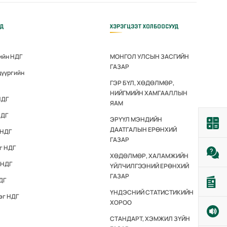
ҮД
ХЭРЭГЦЭЭТ ХОЛБООСУУД
ийн НДГ
МОНГОЛ УЛСЫН ЗАСГИЙН
ГАЗАР
дүүргийн
ГЭР БҮЛ, ХӨДӨЛМӨР,
НИЙГМИЙН ХАМГААЛЛЫН
НДГ
ЯАМ
НДГ
ЭРҮҮЛ МЭНДИЙН
ДААТГАЛЫН ЕРӨНХИЙ
 НДГ
ГАЗАР
г НДГ
ХӨДӨЛМӨР, ХАЛАМЖИЙН
 НДГ
ҮЙЛЧИЛГЭЭНИЙ ЕРӨНХИЙ
ГАЗАР
ДГ
ҮНДЭСНИЙ СТАТИСТИКИЙН
эг НДГ
ХОРОО
СТАНДАРТ, ХЭМЖИЛ ЗҮЙН