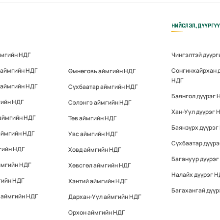
НИЙСЛЭЛ, ДҮҮРГҮ
ймгийн НДГ
Чингэлтэй дүүрг
 аймгийн НДГ
Сонгинхайрхан 
Өмнөговь аймгийн НДГ
НДГ
 аймгийн НДГ
Сүхбаатар аймгийн НДГ
Баянгол дүүрэг 
гийн НДГ
Сэлэнгэ аймгийн НДГ
Хан-Уул дүүрэг 
аймгийн НДГ
Төв аймгийн НДГ
Баянзүрх дүүрэг
аймгийн НДГ
Увс аймгийн НДГ
Сүхбаатар дүүрэ
гийн НДГ
Ховд аймгийн НДГ
Багануур дүүрэг
ймгийн НДГ
Хөвсгөл аймгийн НДГ
Налайх дүүрэг Н
гийн НДГ
Хэнтий аймгийн НДГ
Багахангай дүүр
 аймгийн НДГ
Дархан-Уул аймгийн НДГ
Орхон аймгийн НДГ