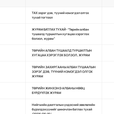
ТАХ зэрэг дэв, түүний нэмэгдэл олгох
тухай тогтоол
ЖУРАМ БАТЛАХ ТУХАЙ- “Төрийн албан
тушаалд туршилтын хугацаа хэрэглэх
болзол, журам”
ТӨРИЙН АЛБАН ТУШААЛД ТУРШИЛТЫН
ХУГАЦАА ХЭРЭГЛЭХ БОЛЗОЛ, ЖУРАМ
ТӨРИЙН ЗАХИРГААНЫ АЛБАН ТУШААЛЫН
ЗЭРЭГ ДЭВ, ТҮҮНИЙ НЭМЭГДЭЛ ОЛГОХ
ЖУРАМ
ТӨРИЙН ЖИНХЭНЭ АЛБАНЫ НӨӨЦ
БҮРДҮҮЛЭХ ЖУРАМ
Нийгмийн даатгалын үндэсний зөвлөлийн
бүрэлдэхүүнийг шинэчлэн батлах тухай
/2006-06-15/