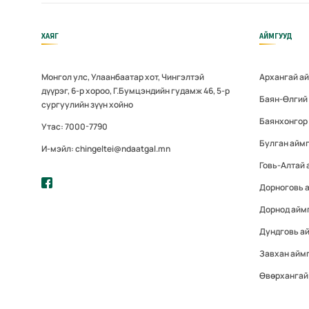
ХАЯГ
АЙМГУУД
Монгол улс, Улаанбаатар хот, Чингэлтэй
Архангай а
дүүрэг, 6-р хороо, Г.Бумцэндийн гудамж 46, 5-р
Баян-Өлгий
сургуулийн зүүн хойно
Баянхонгор
Утас: 7000-7790
Булган айм
И-мэйл: chingeltei@ndaatgal.mn
Говь-Алтай 
Дорноговь 
Дорнод айм
Дундговь а
Завхан айм
Өвөрхангай