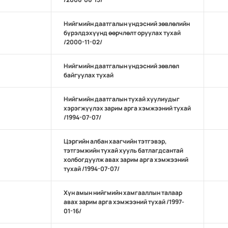
Нийгмийн даатгалын үндэсний зөвлөлийн
бүрэлдэхүүнд өөрчлөлт оруулах тухай
/2000-11-02/
Нийгмийн даатгалын үндэсний зөвлөл
байгуулах тухай
Нийгмийн даатгалын тухай хуулиудыг
хэрэгжүүлэх зарим арга хэмжээний тухай
/1994-07-07/
Цэргийн албан хаагчийн тэтгэвэр,
тэтгэмжийн тухай хууль батлагдсантай
холбогдуулж авах зарим арга хэмжээний
тухай /1994-07-07/
Хүн амын нийгмийн хамгааллын талаар
авах зарим арга хэмжээний тухай /1997-
01-16/