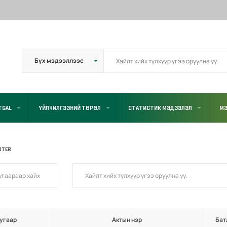
TGAL
ҮЙЛЧИЛГЭЭНИЙ ТӨРӨЛ
СТАТИСТИК МЭДЭЭЛЭЛ
МЭ
OTER
угаар
Актын нэр
Бат