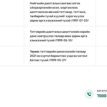
Нийгмийн даатгалын сангаас олгох
үйлдвэрлэлийн осол, мэргэжлээс
шалтгаалсан өвчний тэтгэвэр, тэтгэмж,
төлбөрийн тухай хуулийг хэрэгжүүлэх
зарим арга хэмжээний тухай /1997-07-03/
Тэтгэврийн даатгалын шимтгэлийн нэрийн
данс нэвтрүүлэх талаар авах зарим арга
хэмжээний тухай /1999-06-10/
Төрөөс тэтгэврийн шинэчлэлийн талаар
2021 он хүртэл баримтлах үндсэн чиглэл
батлах тухай /1999-05-27/
ХЭРЭГЛЭ
7000