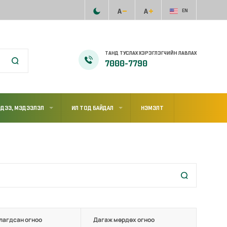
EN
ТАНД ТУСЛАХ ХЭРЭГЛЭГЧИЙН ЛАВЛАХ
7000-7790
ДЭЭ, МЭДЭЭЛЭЛ
ИЛ ТОД БАЙДАЛ
НЭМЭЛТ
лагдсан огноо
Дагаж мөрдөх огноо