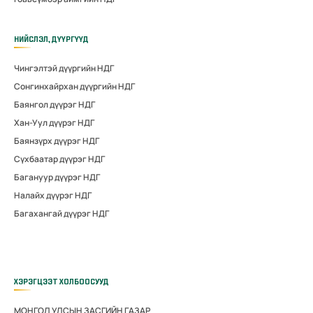
НИЙСЛЭЛ, ДҮҮРГҮҮД
Чингэлтэй дүүргийн НДГ
Сонгинхайрхан дүүргийн НДГ
Баянгол дүүрэг НДГ
Хан-Уул дүүрэг НДГ
Баянзүрх дүүрэг НДГ
Сүхбаатар дүүрэг НДГ
Багануур дүүрэг НДГ
Налайх дүүрэг НДГ
Багахангай дүүрэг НДГ
ХЭРЭГЦЭЭТ ХОЛБООСУУД
МОНГОЛ УЛСЫН ЗАСГИЙН ГАЗАР