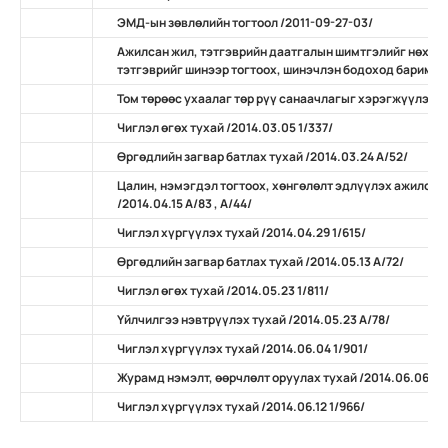
ЭМД-ын зөвлөлийн тогтоол /2011-09-27-03/
Ажилсан жил, тэтгэврийн даатгалын шимтгэлийг нөхөн
тэтгэврийг шинээр тогтоох, шинэчлэн бодоход баримтлах
Том төрөөс ухаалаг төр рүү санаачлагыг хэрэгжүүлэх ту
Чиглэл өгөх тухай /2014.03.05 1/337/
Өргөдлийн загвар батлах тухай /2014.03.24 А/52/
Цалин, нэмэгдэл тогтоох, хөнгөлөлт эдлүүлэх ажилсан
/2014.04.15 А/83 , А/44/
Чиглэл хүргүүлэх тухай /2014.04.29 1/615/
Өргөдлийн загвар батлах тухай /2014.05.13 А/72/
Чиглэл өгөх тухай /2014.05.23 1/811/
Үйлчилгээ нэвтрүүлэх тухай /2014.05.23 А/78/
Чиглэл хүргүүлэх тухай /2014.06.04 1/901/
Журамд нэмэлт, өөрчлөлт оруулах тухай /2014.06.06 А/
Чиглэл хүргүүлэх тухай /2014.06.12 1/966/