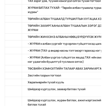
ТАХ зэрэг дэв, түүний нэмэгдэл олгох тухай тогтоол
ЖУРАМ БАТЛАХ ТУХАЙ- “Төрийн албан тушаалд туршилты
журам”
ТӨРИЙН АЛБАН ТУШААЛД ТУРШИЛТЫН ХУГАЦАА ХЭРЭ
ТӨРИЙН ЗАХИРГААНЫ АЛБАН ТУШААЛЫН ЗЭРЭГ ДЭВ,
ЖУРАМ
ТӨРИЙН ЖИНХЭНЭ АЛБАНЫ НӨӨЦ БҮРДҮҮЛЭХ ЖУРАМ
– ЖУРАМ н албан үүргийг түр орлон гүйцэтгэхэд цалин,
– ЖУРАМ (ТАХ-д өндөр насны тэтгэвэрт гарахад нэг уд
– ЖУРАМ (Албан үүргээ гүйцэтгэх явцад TAХ-ийн амь на
нэг удаагийн буцалтгүй тусламж олгох)
ТӨСВИЙН ХЭМНЭЛТИЙН ТАЛААР АВАХ ЗАРИМ АРГА Х
Засгийн газрын тогтоол
Хөдөлмөрийн тухай хууль
Шийдвэр хүргүүлэх, заавар батлах тухай
Шийдвэр хүргүүлэх, журам батлах, ажил мэргэжлийн ж
батлах тухай