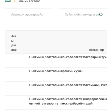
НҮҮР
УИХ-ЫН ТОГТООЛ
Акт
ын
дуг
аар
Актын нэр
Нийгмийн даатгалын сангаас олгох тэтгэвэрийн тухай
Нийгмийн даатгалын ерөнхий хууль
Нийгмийн даатгалын сангаас олгох тэтгэмжийн тухай
Нийгмийн даатгалын сангаас олгох Үйлдвэрлэлийн осо
өвчний тэтгэвэр, тэтгэмж төлбөрийн тухай