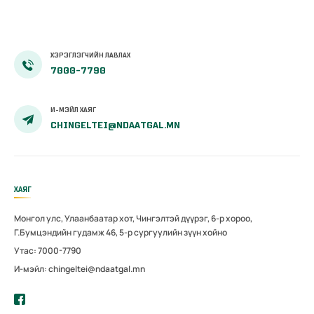
ХЭРЭГЛЭГЧИЙН ЛАВЛАХ
7000-7790
И-МЭЙЛ ХАЯГ
CHINGELTEI@NDAATGAL.MN
ХАЯГ
Монгол улс, Улаанбаатар хот, Чингэлтэй дүүрэг, 6-р хороо,
Г.Бумцэндийн гудамж 46, 5-р сургуулийн зүүн хойно
Утас: 7000-7790
И-мэйл: chingeltei@ndaatgal.mn