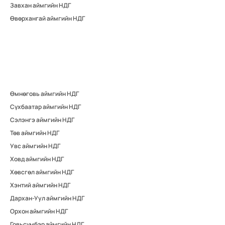
Завхан аймгийн НДГ
Өвөрхангай аймгийн НДГ
Өмнөговь аймгийн НДГ
Сүхбаатар аймгийн НДГ
Сэлэнгэ аймгийн НДГ
Төв аймгийн НДГ
Увс аймгийн НДГ
Ховд аймгийн НДГ
Хөвсгөл аймгийн НДГ
Хэнтий аймгийн НДГ
Дархан-Уул аймгийн НДГ
Орхон аймгийн НДГ
Говьсүмбэр аймгийн НДГ