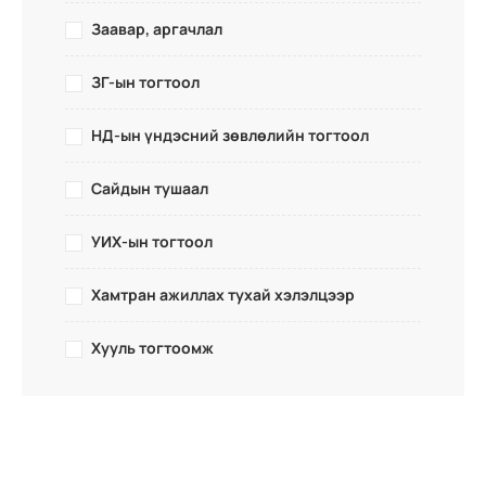
Заавар, аргачлал
ЗГ-ын тогтоол
НД-ын үндэсний зөвлөлийн тогтоол
Сайдын тушаал
УИХ-ын тогтоол
Хамтран ажиллах тухай хэлэлцээр
Хууль тогтоомж