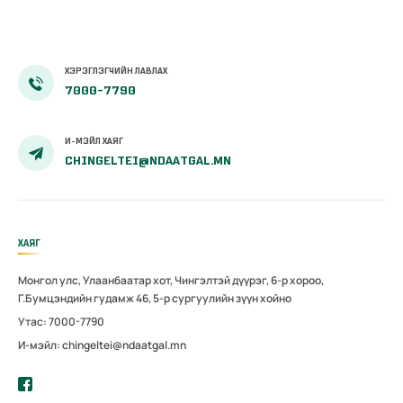
ХЭРЭГЛЭГЧИЙН ЛАВЛАХ
7000-7790
И-МЭЙЛ ХАЯГ
CHINGELTEI@NDAATGAL.MN
ХАЯГ
Монгол улс, Улаанбаатар хот, Чингэлтэй дүүрэг, 6-р хороо,
Г.Бумцэндийн гудамж 46, 5-р сургуулийн зүүн хойно
Утас: 7000-7790
И-мэйл: chingeltei@ndaatgal.mn