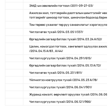
ЭМД-ын зөвлөлийн тогтоол /2011-09-27-03/
Ажилсан жил, тэтгэврийн даатгалын шимтгэлийг нөхөн
тэтгэврийг шинээр тогтоох, шинэчлэн бодоход баримтлах
Том төрөөс ухаалаг төр рүү санаачлагыг хэрэгжүүлэх ту
Чиглэл өгөх тухай /2014.03.05 1/337/
Өргөдлийн загвар батлах тухай /2014.03.24 А/52/
Цалин, нэмэгдэл тогтоох, хөнгөлөлт эдлүүлэх ажилсан
/2014.04.15 А/83 , А/44/
Чиглэл хүргүүлэх тухай /2014.04.29 1/615/
Өргөдлийн загвар батлах тухай /2014.05.13 А/72/
Чиглэл өгөх тухай /2014.05.23 1/811/
Үйлчилгээ нэвтрүүлэх тухай /2014.05.23 А/78/
Чиглэл хүргүүлэх тухай /2014.06.04 1/901/
Журамд нэмэлт, өөрчлөлт оруулах тухай /2014.06.06 А/
Чиглэл хүргүүлэх тухай /2014.06.12 1/966/