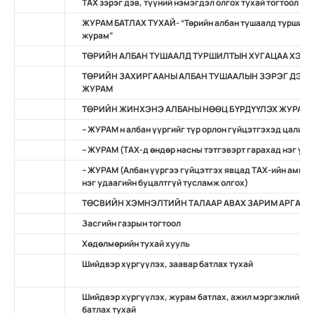
ТАХ зэрэг дэв, түүний нэмэгдэл олгох тухай тогтоол
ЖУРАМ БАТЛАХ ТУХАЙ- “Төрийн албан тушаалд туршилты
журам”
ТӨРИЙН АЛБАН ТУШААЛД ТУРШИЛТЫН ХУГАЦАА ХЭРЭ
ТӨРИЙН ЗАХИРГААНЫ АЛБАН ТУШААЛЫН ЗЭРЭГ ДЭВ,
ЖУРАМ
ТӨРИЙН ЖИНХЭНЭ АЛБАНЫ НӨӨЦ БҮРДҮҮЛЭХ ЖУРАМ
– ЖУРАМ н албан үүргийг түр орлон гүйцэтгэхэд цалин,
– ЖУРАМ (ТАХ-д өндөр насны тэтгэвэрт гарахад нэг уд
– ЖУРАМ (Албан үүргээ гүйцэтгэх явцад TAХ-ийн амь на
нэг удаагийн буцалтгүй тусламж олгох)
ТӨСВИЙН ХЭМНЭЛТИЙН ТАЛААР АВАХ ЗАРИМ АРГА Х
Засгийн газрын тогтоол
Хөдөлмөрийн тухай хууль
Шийдвэр хүргүүлэх, заавар батлах тухай
Шийдвэр хүргүүлэх, журам батлах, ажил мэргэжлийн ж
батлах тухай