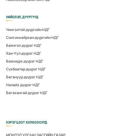
НИЙСЛЭЛ, ДҮҮРГҮҮД
Чингэлтэй дүүргийн НДГ
Сонгинхайрхан дүүргийн НДГ
Баянгол дүүрэг НДГ
Хан-Уул дүүрэг НДГ
Баянзүрх дүүрэг НДГ
Сүхбаатар дүүрэг НДГ
Багануур дүүрэг НДГ
Налайх дүүрэг НДГ
Багахангай дүүрэг НДГ
ХЭРЭГЦЭЭТ ХОЛБООСУУД
МОНГОЛ УЛСЫН ЗАСГИЙН ГАЗАР