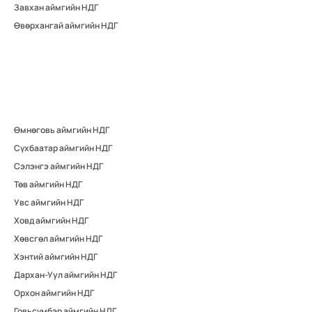
Завхан аймгийн НДГ
Өвөрхангай аймгийн НДГ
Өмнөговь аймгийн НДГ
Сүхбаатар аймгийн НДГ
Сэлэнгэ аймгийн НДГ
Төв аймгийн НДГ
Увс аймгийн НДГ
Ховд аймгийн НДГ
Хөвсгөл аймгийн НДГ
Хэнтий аймгийн НДГ
Дархан-Уул аймгийн НДГ
Орхон аймгийн НДГ
Говьсүмбэр аймгийн НДГ