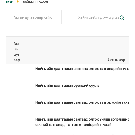
НҮҮР
САЙДЫН ТУШААЛ
Акт
ын
дуг
аар
Актын нэр
Нийгмийн даатгалын сангаас олгох тэтгэвэрийн тухай
Нийгмийн даатгалын ерөнхий хууль
Нийгмийн даатгалын сангаас олгох тэтгэмжийн тухай
Нийгмийн даатгалын сангаас олгох Үйлдвэрлэлийн осо
өвчний тэтгэвэр, тэтгэмж төлбөрийн тухай