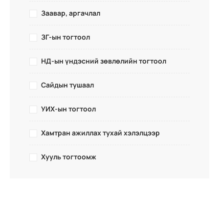
Заавар, аргачлал
ЗГ-ын тогтоол
НД-ын үндэсний зөвлөлийн тогтоол
Сайдын тушаал
УИХ-ын тогтоол
Хамтран ажиллах тухай хэлэлцээр
Хууль тогтоомж