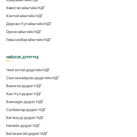
Хөвсгөл аймгийн НДГ
Хэнтий аймгийн НДГ
Дархан-Уул аймгийн НДГ
Орхон аймгийн НДГ
Говьсүмбэр аймгийн НДГ
НИЙСЛЭЛ, ДҮҮРГҮҮД
Чингэлтэй дүүргийн НДГ
Сонгинхайрхан дүүргийн НДГ
Баянгол дүүрэг НДГ
Хан-Уул дүүрэг НДГ
Баянзүрх дүүрэг НДГ
Сүхбаатар дүүрэг НДГ
Багануур дүүрэг НДГ
Налайх дүүрэг НДГ
Багахангай дүүрэг НДГ