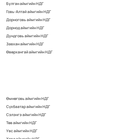
Булган аймгийн НДГ
Говь-Алтай аймгийн НДГ
Дорноговь аймгийн НДГ
Дорнод аймгийн НДГ
Дундговь аймгийн НДГ
Завхан аймгийн НДГ
Өвөрхангай аймгийн НДГ
Өмнөговь аймгийн НДГ
Сүхбаатар аймгийн НДГ
Сэлэнгэ аймгийн НДГ
Төв аймгийн НДГ
Увс аймгийн НДГ
Ховд аймгийн НДГ