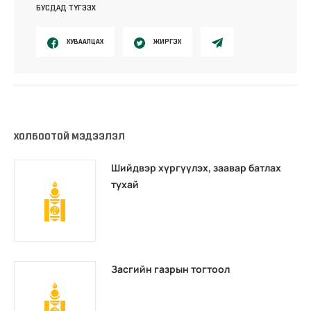
БУСДАД ТҮГЭЭХ
ХУВААЛЦАХ
ЖИРГЭХ
ХОЛБООТОЙ МЭДЭЭЛЭЛ
Шийдвэр хүргүүлэх, заавар батлах
тухай
Засгийн газрын тогтоол