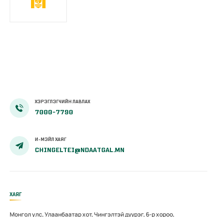
ХЭРЭГЛЭГЧИЙН ЛАВЛАХ
7000-7790
И-МЭЙЛ ХАЯГ
CHINGELTEI@NDAATGAL.MN
ХАЯГ
Монгол улс, Улаанбаатар хот, Чингэлтэй дүүрэг, 6-р хороо,