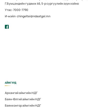
Г.Бумцэндийн гудамж 46, 5-р сургуулийн зүүн хойно
Утас: 7000-7790
И-мэйл: chingeltei@ndaatgal.mn
АЙМГУУД
Архангай аймгийн НДГ
Баян-Өлгий аймгийн НДГ
Баянхонгор аймгийн НДГ