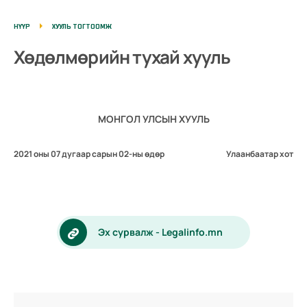
НҮҮР
ХУУЛЬ ТОГТООМЖ
Хөдөлмөрийн тухай хууль
МОНГОЛ УЛСЫН ХУУЛЬ
2021 оны 07 дугаар сарын 02-ны өдөр
Улаанбаатар хот
Эх сурвалж - Legalinfo.mn