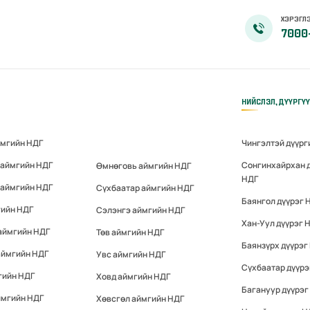
ХЭРЭГЛЭ
7000
НИЙСЛЭЛ, ДҮҮРГҮ
ймгийн НДГ
Чингэлтэй дүүрг
 аймгийн НДГ
Сонгинхайрхан 
Өмнөговь аймгийн НДГ
НДГ
 аймгийн НДГ
Сүхбаатар аймгийн НДГ
Баянгол дүүрэг 
гийн НДГ
Сэлэнгэ аймгийн НДГ
Хан-Уул дүүрэг 
аймгийн НДГ
Төв аймгийн НДГ
Баянзүрх дүүрэг
аймгийн НДГ
Увс аймгийн НДГ
Сүхбаатар дүүрэ
гийн НДГ
Ховд аймгийн НДГ
Багануур дүүрэг
ймгийн НДГ
Хөвсгөл аймгийн НДГ