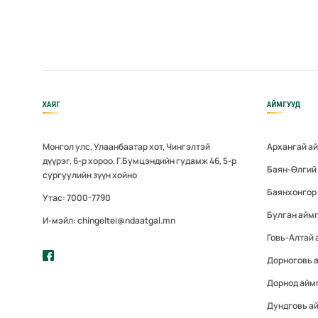
ХАЯГ
АЙМГУУД
Монгол улс, Улаанбаатар хот, Чингэлтэй
Архангай а
дүүрэг, 6-р хороо, Г.Бумцэндийн гудамж 46, 5-р
Баян-Өлгий
сургуулийн зүүн хойно
Баянхонгор
Утас: 7000-7790
Булган айм
И-мэйл: chingeltei@ndaatgal.mn
Говь-Алтай 
Дорноговь 
Дорнод айм
Дундговь а