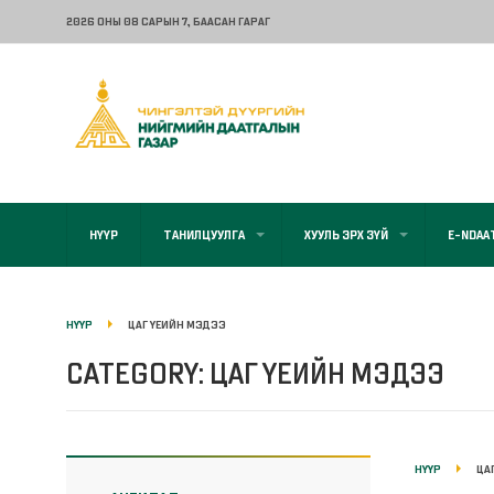
2026 ОНЫ 08 САРЫН 7
, БААСАН ГАРАГ
НҮҮР
ТАНИЛЦУУЛГА
ХУУЛЬ ЭРХ ЗҮЙ
E-NDAA
НҮҮР
ЦАГ ҮЕИЙН МЭДЭЭ
CATEGORY: ЦАГ ҮЕИЙН МЭДЭЭ
НҮҮР
ЦА