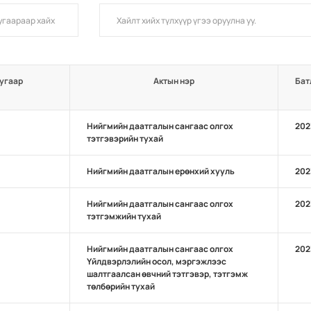
угаар
Актын нэр
Бат
Нийгмийн даатгалын сангаас олгох
202
тэтгэвэрийн тухай
Нийгмийн даатгалын ерөнхий хууль
202
Нийгмийн даатгалын сангаас олгох
202
тэтгэмжийн тухай
Нийгмийн даатгалын сангаас олгох
202
Үйлдвэрлэлийн осол, мэргэжлээс
шалтгаалсан өвчний тэтгэвэр, тэтгэмж
төлбөрийн тухай