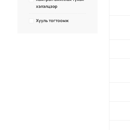
хэлэлцээр
Хууль тогтоомж