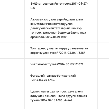
ЭМД-ын зөвлөлийн тогтоол /2011-09-27-
03/
Ажилсан жил, тэтгэврийн даатгалын
шимтгэлийг нөхөн тооцуулсан
даатгуулагчийн тэтгэврийг шинээр
тогтоох, шинэчлэн бодоход баримтлах
аргачлал /2014.01.21 1/101/
Том төрөөс ухаалаг төр рүү санаачлагыг
хэрэгжүүлэх тухай /2014.03.04 1/326/
Чиглэл өгөх тухай /2014.03.05 1/337/
Өргөдлийн загвар батлах тухай
/2014.03.24 А/52/
Цалин, нэмэгдэл тогтоох, хөнгөлөлт
эдлүүлэх ажилсан жилд оруулж тооцох
тухай /2014.04.15 А/83 , А/44/