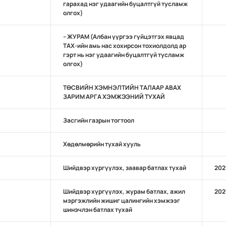
гарахад нэг удаагийн буцалтгүй тусламж
олгох)
– ЖУРАМ (Албан үүргээ гүйцэтгэх явцад
TAХ-ийн амь нас хохирсон тохиолдолд ар
гэрт нь нэг удаагийн буцалтгүй тусламж
олгох)
ТӨСВИЙН ХЭМНЭЛТИЙН ТАЛААР АВАХ
ЗАРИМ АРГА ХЭМЖЭЭНИЙ ТУХАЙ
Засгийн газрын тогтоол
Хөдөлмөрийн тухай хууль
Шийдвэр хүргүүлэх, заавар батлах тухай
202
Шийдвэр хүргүүлэх, журам батлах, ажил
202
мэргэжлийн жишиг цалингийн хэмжээг
шинэчлэн батлах тухай