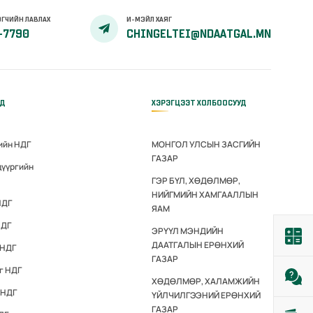
ГЧИЙН ЛАВЛАХ
И-МЭЙЛ ХАЯГ
-7790
CHINGELTEI@NDAATGAL.MN
ҮД
ХЭРЭГЦЭЭТ ХОЛБООСУУД
ийн НДГ
МОНГОЛ УЛСЫН ЗАСГИЙН
ГАЗАР
дүүргийн
ГЭР БҮЛ, ХӨДӨЛМӨР,
НИЙГМИЙН ХАМГААЛЛЫН
НДГ
ЯАМ
НДГ
ЭРҮҮЛ МЭНДИЙН
ДААТГАЛЫН ЕРӨНХИЙ
 НДГ
ГАЗАР
г НДГ
ХӨДӨЛМӨР, ХАЛАМЖИЙН
 НДГ
ҮЙЛЧИЛГЭЭНИЙ ЕРӨНХИЙ
ГАЗАР