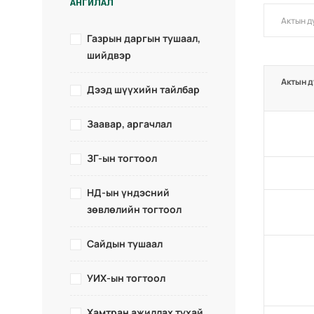
АНГИЛАЛ
Газрын даргын тушаал,
шийдвэр
Актын д
Дээд шүүхийн тайлбар
Заавар, аргачлал
ЗГ-ын тогтоол
НД-ын үндэсний
зөвлөлийн тогтоол
Сайдын тушаал
УИХ-ын тогтоол
Хамтран ажиллах тухай