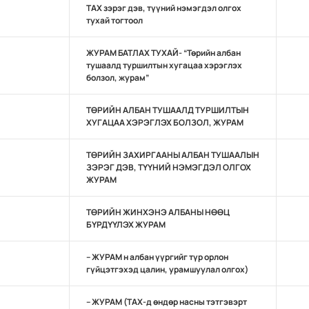
ТАХ зэрэг дэв, түүний нэмэгдэл олгох
тухай тогтоол
ЖУРАМ БАТЛАХ ТУХАЙ- “Төрийн албан
тушаалд туршилтын хугацаа хэрэглэх
болзол, журам”
ТӨРИЙН АЛБАН ТУШААЛД ТУРШИЛТЫН
ХУГАЦАА ХЭРЭГЛЭХ БОЛЗОЛ, ЖУРАМ
ТӨРИЙН ЗАХИРГААНЫ АЛБАН ТУШААЛЫН
ЗЭРЭГ ДЭВ, ТҮҮНИЙ НЭМЭГДЭЛ ОЛГОХ
ЖУРАМ
ТӨРИЙН ЖИНХЭНЭ АЛБАНЫ НӨӨЦ
БҮРДҮҮЛЭХ ЖУРАМ
– ЖУРАМ н албан үүргийг түр орлон
гүйцэтгэхэд цалин, урамшуулал олгох)
– ЖУРАМ (ТАХ-д өндөр насны тэтгэвэрт