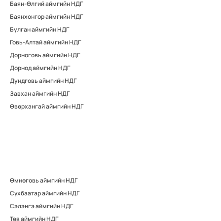
Баян-Өлгий аймгийн НДГ
Баянхонгор аймгийн НДГ
Булган аймгийн НДГ
Говь-Алтай аймгийн НДГ
Дорноговь аймгийн НДГ
Дорнод аймгийн НДГ
Дундговь аймгийн НДГ
Завхан аймгийн НДГ
Өвөрхангай аймгийн НДГ
Өмнөговь аймгийн НДГ
Сүхбаатар аймгийн НДГ
Сэлэнгэ аймгийн НДГ
Төв аймгийн НДГ