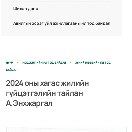
Шилэн данс
Авилгын эсрэг үйл ажиллагааны ил тод байдал
НҮҮР
МЭДЭЭЛЛИЙН ИЛ ТОД БАЙДАЛ
ХҮНИЙ НӨӨЦИЙН ИЛ ТОД
БАЙДАЛ
2024 оны хагас жилийн
гүйцэтгэлийн тайлан
А.Энхжаргал