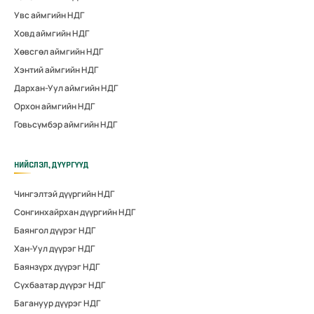
Увс аймгийн НДГ
Ховд аймгийн НДГ
Хөвсгөл аймгийн НДГ
Хэнтий аймгийн НДГ
Дархан-Уул аймгийн НДГ
Орхон аймгийн НДГ
Говьсүмбэр аймгийн НДГ
НИЙСЛЭЛ, ДҮҮРГҮҮД
Чингэлтэй дүүргийн НДГ
Сонгинхайрхан дүүргийн НДГ
Баянгол дүүрэг НДГ
Хан-Уул дүүрэг НДГ
Баянзүрх дүүрэг НДГ
Сүхбаатар дүүрэг НДГ
Багануур дүүрэг НДГ