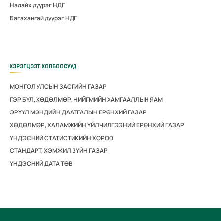
Налайх дүүрэг НДГ
Багахангай дүүрэг НДГ
ХЭРЭГЦЭЭТ ХОЛБООСУУД
МОНГОЛ УЛСЫН ЗАСГИЙН ГАЗАР
ГЭР БҮЛ, ХӨДӨЛМӨР, НИЙГМИЙН ХАМГААЛЛЫН ЯАМ
ЭРҮҮЛ МЭНДИЙН ДААТГАЛЫН ЕРӨНХИЙ ГАЗАР
ХӨДӨЛМӨР, ХАЛАМЖИЙН ҮЙЛЧИЛГЭЭНИЙ ЕРӨНХИЙ ГАЗАР
ҮНДЭСНИЙ СТАТИСТИКИЙН ХОРОО
СТАНДАРТ, ХЭМЖИЛ ЗҮЙН ГАЗАР
ҮНДЭСНИЙ ДАТА ТӨВ