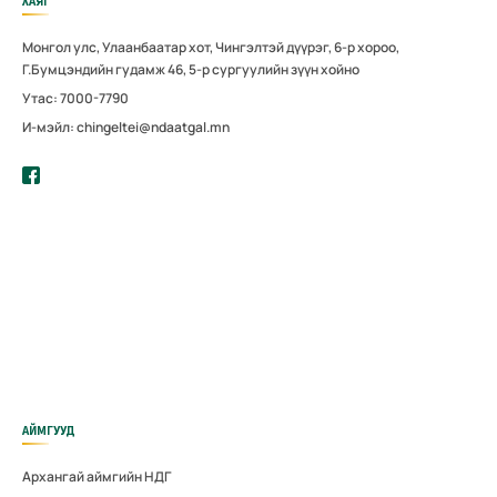
ХАЯГ
Монгол улс, Улаанбаатар хот, Чингэлтэй дүүрэг, 6-р хороо,
Г.Бумцэндийн гудамж 46, 5-р сургуулийн зүүн хойно
Утас: 7000-7790
И-мэйл: chingeltei@ndaatgal.mn
АЙМГУУД
Архангай аймгийн НДГ