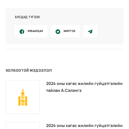
БУСДАД ТҮГЭЭХ
ХУВААЛЦАХ
ЖИРГЭХ
ХОЛБООТОЙ МЭДЭЭЛЭЛ
2024 оны хагас жилийн гүйцэтгэлийн
тайлан А.Сэлэнгэ
2024 оны хагас жилийн гүйцэтгэлийн