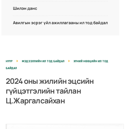
Шилэн данс
Авилгын эсрэг үйл ажиллагааны ил тод байдал
НҮҮР
МЭДЭЭЛЛИЙН ИЛ ТОД БАЙДАЛ
ХҮНИЙ НӨӨЦИЙН ИЛ ТОД
БАЙДАЛ
2024 оны жилийн эцсийн
гүйцэтгэлийн тайлан
Ц.Жаргалсайхан