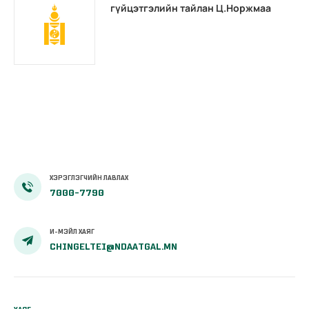
гүйцэтгэлийн тайлан Ц.Норжмаа
ХЭРЭГЛЭГЧИЙН ЛАВЛАХ
7000-7790
И-МЭЙЛ ХАЯГ
CHINGELTEI@NDAATGAL.MN