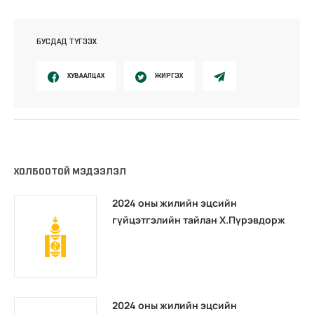
БУСДАД ТҮГЭЭХ
ХУВААЛЦАХ
ЖИРГЭХ
ХОЛБООТОЙ МЭДЭЭЛЭЛ
2024 оны жилийн эцсийн
гүйцэтгэлийн тайлан Х.Пүрэвдорж
2024 оны жилийн эцсийн