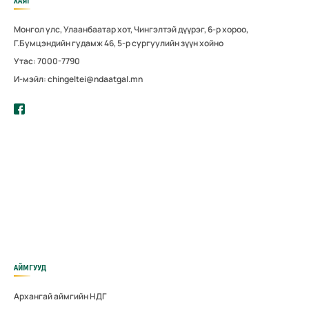
ХАЯГ
Монгол улс, Улаанбаатар хот, Чингэлтэй дүүрэг, 6-р хороо,
Г.Бумцэндийн гудамж 46, 5-р сургуулийн зүүн хойно
Утас: 7000-7790
И-мэйл: chingeltei@ndaatgal.mn
АЙМГУУД
Архангай аймгийн НДГ