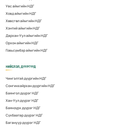
Увс аймгийн НДГ
Ховд аймгийн НДГ
Хөвсгөл аймгийн НДГ
Хэнтий аймгийн НДГ
Дархан-Уул аймгийн НДГ
Орхон аймгийн НДГ
Говьсүмбэр аймгийн НДГ
НИЙСЛЭЛ, ДҮҮРГҮҮД
Чингэлтэй дүүргийн НДГ
Сонгинхайрхан дүүргийн НДГ
Баянгол дүүрэг НДГ
Хан-Уул дүүрэг НДГ
Баянзүрх дүүрэг НДГ
Сүхбаатар дүүрэг НДГ
Багануур дүүрэг НДГ