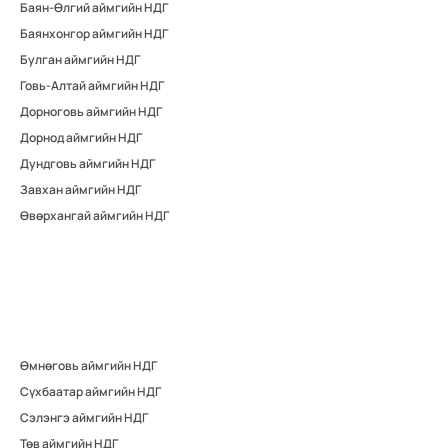
Баян-Өлгий аймгийн НДГ
Баянхонгор аймгийн НДГ
Булган аймгийн НДГ
Говь-Алтай аймгийн НДГ
Дорноговь аймгийн НДГ
Дорнод аймгийн НДГ
Дундговь аймгийн НДГ
Завхан аймгийн НДГ
Өвөрхангай аймгийн НДГ
Өмнөговь аймгийн НДГ
Сүхбаатар аймгийн НДГ
Сэлэнгэ аймгийн НДГ
Төв аймгийн НДГ