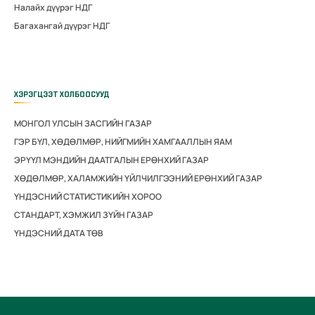
Налайх дүүрэг НДГ
Багахангай дүүрэг НДГ
ХЭРЭГЦЭЭТ ХОЛБООСУУД
МОНГОЛ УЛСЫН ЗАСГИЙН ГАЗАР
ГЭР БҮЛ, ХӨДӨЛМӨР, НИЙГМИЙН ХАМГААЛЛЫН ЯАМ
ЭРҮҮЛ МЭНДИЙН ДААТГАЛЫН ЕРӨНХИЙ ГАЗАР
ХӨДӨЛМӨР, ХАЛАМЖИЙН ҮЙЛЧИЛГЭЭНИЙ ЕРӨНХИЙ ГАЗАР
ҮНДЭСНИЙ СТАТИСТИКИЙН ХОРОО
СТАНДАРТ, ХЭМЖИЛ ЗҮЙН ГАЗАР
ҮНДЭСНИЙ ДАТА ТӨВ