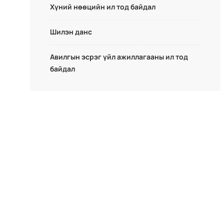
Хүний нөөцийн ил тод байдал
Шилэн данс
Авилгын эсрэг үйл ажиллагааны ил тод
байдал