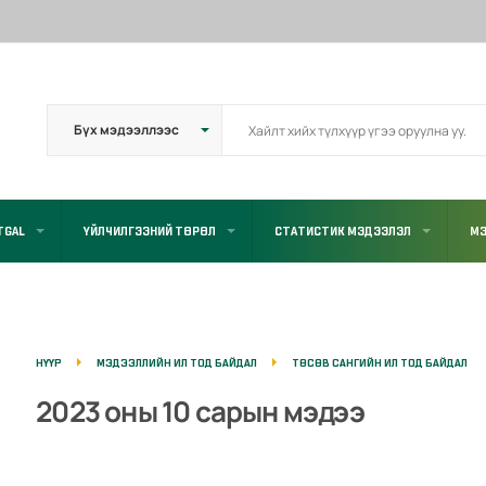
TGAL
ҮЙЛЧИЛГЭЭНИЙ ТӨРӨЛ
СТАТИСТИК МЭДЭЭЛЭЛ
МЭ
НҮҮР
МЭДЭЭЛЛИЙН ИЛ ТОД БАЙДАЛ
ТӨСӨВ САНГИЙН ИЛ ТОД БАЙДАЛ
2023 оны 10 сарын мэдээ