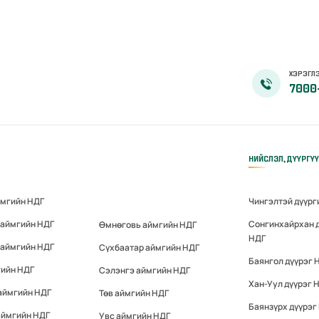
ХЭРЭГЛЭ
7000
НИЙСЛЭЛ, ДҮҮРГҮ
ймгийн НДГ
Чингэлтэй дүүрг
 аймгийн НДГ
Сонгинхайрхан 
Өмнөговь аймгийн НДГ
НДГ
 аймгийн НДГ
Сүхбаатар аймгийн НДГ
Баянгол дүүрэг 
гийн НДГ
Сэлэнгэ аймгийн НДГ
Хан-Уул дүүрэг 
аймгийн НДГ
Төв аймгийн НДГ
Баянзүрх дүүрэг
аймгийн НДГ
Увс аймгийн НДГ