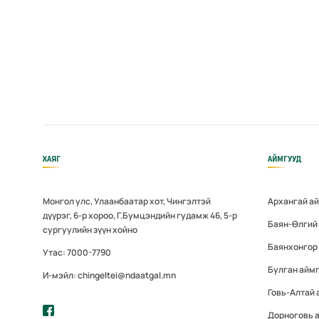
ХАЯГ
АЙМГУУД
Монгол улс, Улаанбаатар хот, Чингэлтэй
Архангай а
дүүрэг, 6-р хороо, Г.Бумцэндийн гудамж 46, 5-р
Баян-Өлгий
сургуулийн зүүн хойно
Баянхонгор
Утас: 7000-7790
Булган айм
И-мэйл: chingeltei@ndaatgal.mn
Говь-Алтай 
Дорноговь 