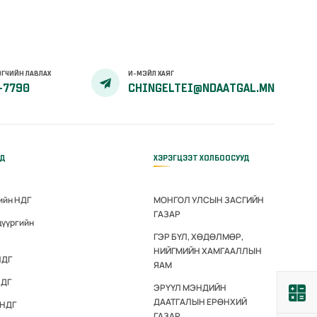
ГЧИЙН ЛАВЛАХ
И-МЭЙЛ ХАЯГ
-7790
CHINGELTEI@NDAATGAL.MN
ҮД
ХЭРЭГЦЭЭТ ХОЛБООСУУД
ийн НДГ
МОНГОЛ УЛСЫН ЗАСГИЙН
ГАЗАР
дүүргийн
ГЭР БҮЛ, ХӨДӨЛМӨР,
НИЙГМИЙН ХАМГААЛЛЫН
НДГ
ЯАМ
НДГ
ЭРҮҮЛ МЭНДИЙН
ДААТГАЛЫН ЕРӨНХИЙ
 НДГ
ГАЗАР