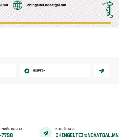
ЖИРГЭХ
ГЧИЙН ЛАВЛАХ
И-МЭЙЛ ХАЯГ
-7790
CHINGELTEI@NDAATGAL.MN