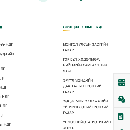
ҮД
ХЭРЭГЦЭЭТ ХОЛБООСУУД
ийн НДГ
МОНГОЛ УЛСЫН ЗАСГИЙН
ГАЗАР
дүүргийн
ГЭР БҮЛ, ХӨДӨЛМӨР,
НИЙГМИЙН ХАМГААЛЛЫН
НДГ
ЯАМ
НДГ
ЭРҮҮЛ МЭНДИЙН
ДААТГАЛЫН ЕРӨНХИЙ
 НДГ
ГАЗАР
г НДГ
ХӨДӨЛМӨР, ХАЛАМЖИЙН
 НДГ
ҮЙЛЧИЛГЭЭНИЙ ЕРӨНХИЙ
ГАЗАР
ДГ
ҮНДЭСНИЙ СТАТИСТИКИЙН
эг НДГ
ХОРОО