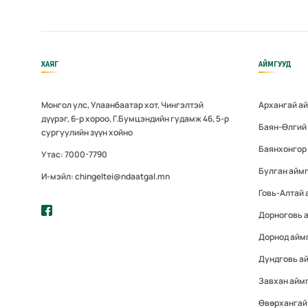
ХАЯГ
АЙМГУУД
Монгол улс, Улаанбаатар хот, Чингэлтэй
Архангай а
дүүрэг, 6-р хороо, Г.Бумцэндийн гудамж 46, 5-р
Баян-Өлгий
сургуулийн зүүн хойно
Баянхонгор
Утас: 7000-7790
Булган айм
И-мэйл: chingeltei@ndaatgal.mn
Говь-Алтай 
Дорноговь 
Дорнод айм
Дундговь а
Завхан айм
Өвөрхангай