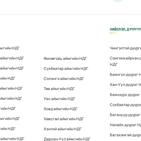
НИЙСЛЭЛ, ДҮҮРГҮ
ймгийн НДГ
Чингэлтэй дүүрг
 аймгийн НДГ
Сонгинхайрхан 
Өмнөговь аймгийн НДГ
НДГ
 аймгийн НДГ
Сүхбаатар аймгийн НДГ
Баянгол дүүрэг 
гийн НДГ
Сэлэнгэ аймгийн НДГ
Хан-Уул дүүрэг 
аймгийн НДГ
Төв аймгийн НДГ
Баянзүрх дүүрэг
аймгийн НДГ
Увс аймгийн НДГ
Сүхбаатар дүүрэ
гийн НДГ
Ховд аймгийн НДГ
Багануур дүүрэг
ймгийн НДГ
Хөвсгөл аймгийн НДГ
Налайх дүүрэг Н
гийн НДГ
Хэнтий аймгийн НДГ
Багахангай дүүр
 аймгийн НДГ
Дархан-Уул аймгийн НДГ