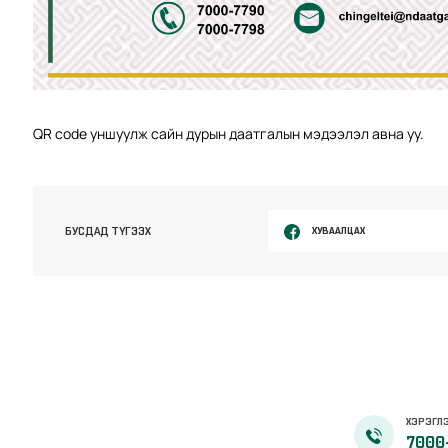
QR code уншуулж сайн дурын даатгалын мэдээлэл авна уу.
ХУВААЛЦАХ
БУСДАД ТҮГЭЭХ
ХЭРЭГЛЭ
7000