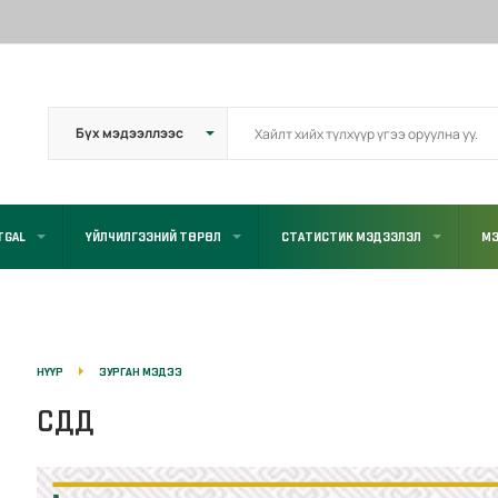
TGAL
ҮЙЛЧИЛГЭЭНИЙ ТӨРӨЛ
СТАТИСТИК МЭДЭЭЛЭЛ
МЭ
НҮҮР
ЗУРГАН МЭДЭЭ
СДД