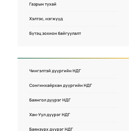
Газрын тухай
Хэлтэс, нэгжүүд
Бүтэц зохион байгуулалт
Чингэлтэй дүүргийн НДГ
Сонгинхайрхан дүүргийн НДГ
Баянгол дүүрэг НДГ
Хан-Уул дүүрэг НДГ
Баянзүрх дүүрэг НДГ