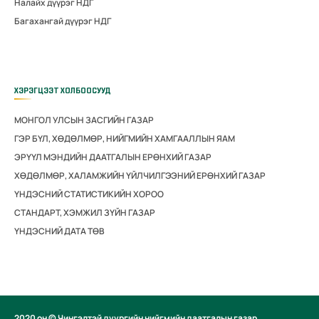
Налайх дүүрэг НДГ
Багахангай дүүрэг НДГ
ХЭРЭГЦЭЭТ ХОЛБООСУУД
МОНГОЛ УЛСЫН ЗАСГИЙН ГАЗАР
ГЭР БҮЛ, ХӨДӨЛМӨР, НИЙГМИЙН ХАМГААЛЛЫН ЯАМ
ЭРҮҮЛ МЭНДИЙН ДААТГАЛЫН ЕРӨНХИЙ ГАЗАР
ХӨДӨЛМӨР, ХАЛАМЖИЙН ҮЙЛЧИЛГЭЭНИЙ ЕРӨНХИЙ ГАЗАР
ҮНДЭСНИЙ СТАТИСТИКИЙН ХОРОО
СТАНДАРТ, ХЭМЖИЛ ЗҮЙН ГАЗАР
ҮНДЭСНИЙ ДАТА ТӨВ
2020 он © Чингэлтэй дүүргийн нийгмийн даатгалын газар.