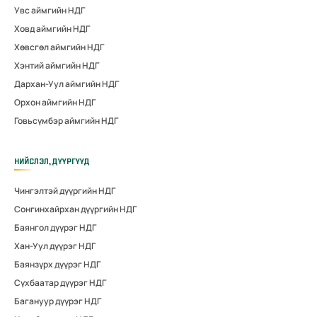
Увс аймгийн НДГ
Ховд аймгийн НДГ
Хөвсгөл аймгийн НДГ
Хэнтий аймгийн НДГ
Дархан-Уул аймгийн НДГ
Орхон аймгийн НДГ
Говьсүмбэр аймгийн НДГ
НИЙСЛЭЛ, ДҮҮРГҮҮД
Чингэлтэй дүүргийн НДГ
Сонгинхайрхан дүүргийн НДГ
Баянгол дүүрэг НДГ
Хан-Уул дүүрэг НДГ
Баянзүрх дүүрэг НДГ
Сүхбаатар дүүрэг НДГ
Багануур дүүрэг НДГ