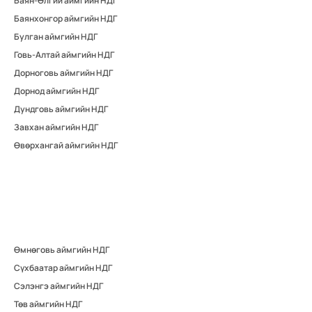
Баян-Өлгий аймгийн НДГ
Баянхонгор аймгийн НДГ
Булган аймгийн НДГ
Говь-Алтай аймгийн НДГ
Дорноговь аймгийн НДГ
Дорнод аймгийн НДГ
Дундговь аймгийн НДГ
Завхан аймгийн НДГ
Өвөрхангай аймгийн НДГ
Өмнөговь аймгийн НДГ
Сүхбаатар аймгийн НДГ
Сэлэнгэ аймгийн НДГ
Төв аймгийн НДГ