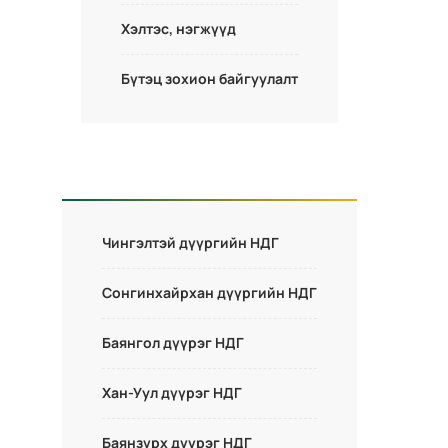
Хэлтэс, нэгжүүд
Бүтэц зохион байгуулалт
Чингэлтэй дүүргийн НДГ
Сонгинхайрхан дүүргийн НДГ
Баянгол дүүрэг НДГ
Хан-Уул дүүрэг НДГ
Баянзүрх дүүрэг НДГ