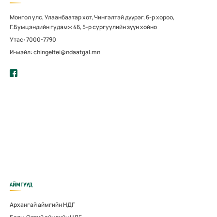
Монгол улс, Улаанбаатар хот, Чингэлтэй дүүрэг, 6-р хороо,
Г.Бумцэндийн гудамж 46, 5-р сургуулийн зүүн хойно
Утас: 7000-7790
И-мэйл: chingeltei@ndaatgal.mn
АЙМГУУД
Архангай аймгийн НДГ