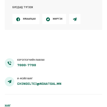
БУСДАД ТҮГЭЭХ
ХУВААЛЦАХ
ЖИРГЭХ
ХЭРЭГЛЭГЧИЙН ЛАВЛАХ
7000-7790
И-МЭЙЛ ХАЯГ
CHINGELTEI@NDAATGAL.MN
ХАЯГ