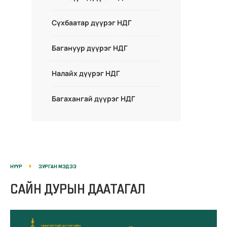
Сүхбаатар дүүрэг НДГ
Багануур дүүрэг НДГ
Налайх дүүрэг НДГ
Багахангай дүүрэг НДГ
НҮҮР
ЗУРГАН МЭДЭЭ
САЙН ДУРЫН ДААТАГАЛ