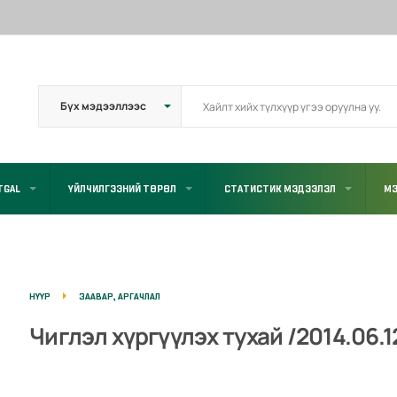
TGAL
ҮЙЛЧИЛГЭЭНИЙ ТӨРӨЛ
СТАТИСТИК МЭДЭЭЛЭЛ
МЭ
НҮҮР
ЗААВАР, АРГАЧЛАЛ
Чиглэл хүргүүлэх тухай /2014.06.1