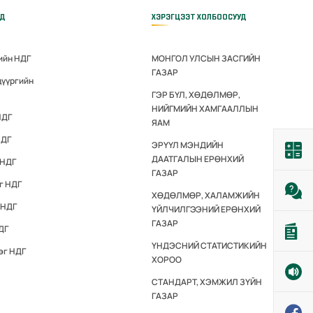
ҮД
ХЭРЭГЦЭЭТ ХОЛБООСУУД
ийн НДГ
МОНГОЛ УЛСЫН ЗАСГИЙН
ГАЗАР
дүүргийн
ГЭР БҮЛ, ХӨДӨЛМӨР,
НИЙГМИЙН ХАМГААЛЛЫН
НДГ
ЯАМ
НДГ
ЭРҮҮЛ МЭНДИЙН
ДААТГАЛЫН ЕРӨНХИЙ
 НДГ
ГАЗАР
г НДГ
ХӨДӨЛМӨР, ХАЛАМЖИЙН
 НДГ
ҮЙЛЧИЛГЭЭНИЙ ЕРӨНХИЙ
ГАЗАР
ДГ
ҮНДЭСНИЙ СТАТИСТИКИЙН
эг НДГ
ХОРОО
СТАНДАРТ, ХЭМЖИЛ ЗҮЙН
ГАЗАР