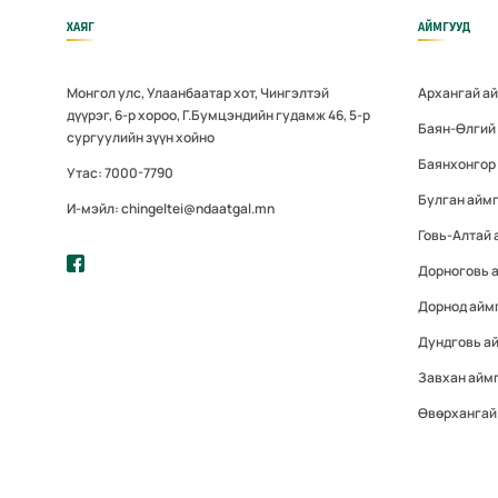
ХАЯГ
АЙМГУУД
Монгол улс, Улаанбаатар хот, Чингэлтэй
Архангай а
дүүрэг, 6-р хороо, Г.Бумцэндийн гудамж 46, 5-р
Баян-Өлгий
сургуулийн зүүн хойно
Баянхонгор
Утас: 7000-7790
Булган айм
И-мэйл: chingeltei@ndaatgal.mn
Говь-Алтай 
Дорноговь 
Дорнод айм
Дундговь а
Завхан айм
Өвөрхангай