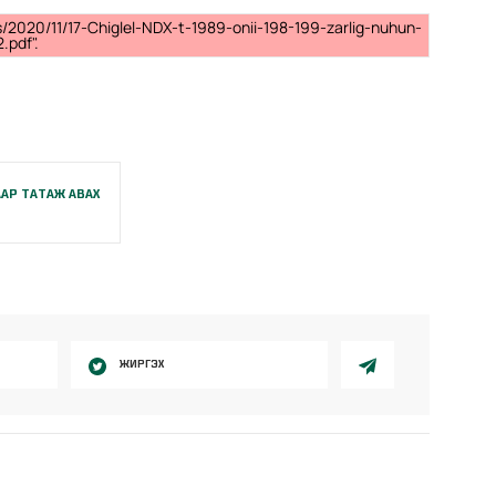
s/2020/11/17-Chiglel-NDX-t-1989-onii-198-199-zarlig-nuhun-
.pdf".
АР ТАТАЖ АВАХ
ЖИРГЭХ