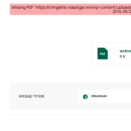
Missing PDF "https://chingeltei.ndaatgal.mn/wp-content/upload
2014.06.12
ФАЙЛА
0 B
ХУВААЛЦАХ
БУСДАД ТҮГЭЭХ