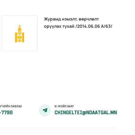
Журамд нэмэлт, өөрчлөлт
оруулах тухай /2014.06.06 А/63/
ГЧИЙН ЛАВЛАХ
И-МЭЙЛ ХАЯГ
-7790
CHINGELTEI@NDAATGAL.MN