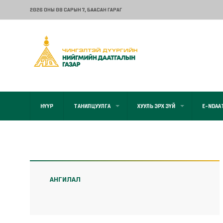
2026 ОНЫ 08 САРЫН 7
, БААСАН ГАРАГ
НҮҮР
ТАНИЛЦУУЛГА
ХУУЛЬ ЭРХ ЗҮЙ
E-NDAA
АНГИЛАЛ