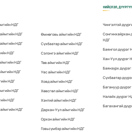
НИЙСЛЭЛ, ДҮҮРГҮ
ймгийн НДГ
Чингэлтэй дүүрг
 аймгийн НДГ
Сонгинхайрхан 
Өмнөговь аймгийн НДГ
НДГ
 аймгийн НДГ
Сүхбаатар аймгийн НДГ
Баянгол дүүрэг 
гийн НДГ
Сэлэнгэ аймгийн НДГ
Хан-Уул дүүрэг 
аймгийн НДГ
Төв аймгийн НДГ
Баянзүрх дүүрэг
аймгийн НДГ
Увс аймгийн НДГ
Сүхбаатар дүүрэ
гийн НДГ
Ховд аймгийн НДГ
Багануур дүүрэг
ймгийн НДГ
Хөвсгөл аймгийн НДГ
Налайх дүүрэг Н
гийн НДГ
Хэнтий аймгийн НДГ
Багахангай дүүр
 аймгийн НДГ
Дархан-Уул аймгийн НДГ
Орхон аймгийн НДГ
Говьсүмбэр аймгийн НДГ