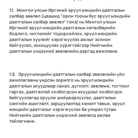
Монгол улсын Иргэний эрүүл мэндийн даатгалын
салбар зөвлөл (цаашид “орон тооны бус эрүүл мэндийн
даатгалын салбар зөвлөл” гэнэ) нь Монгол улсын
Иргэний эрүүл мэндийн даатгалын хөтөлбөрийн
бодлого, чиглэлийг тодорхойлох, эрүүл мэндийн
даатгалын хуулийг хэрэгжүүлэх ажлыг зохион
байгуулах, зохицуулах үүрэгтэйгээр Нийгмийн
даатгалын үндэсний зөвлөлийн дэргэд ажиллана.
Эрүүл мэндийн даатгалын салбар зөвлөлийн үйл
ажиллагааны үндсэн зорилго нь эрүүл мэндийн
даатгалын асуудлаар санал, дүгнэлт, зөвлөмж, тогтоол
гаргах, даатгалтай холбогдсон асуудлыг холбогдох
байгууллагад оруулж шийдвэрлүүлэх, даатгалын
сангийн ашиглалт, зарцуулалтад хяналт тавьж, эрүүл
мэндийн даатгалыг хэрэгжүүлэх ба улирал тутам
Нийгмийн даатгалын үндэсний зөвлөлд ажлаа
тайлагнана.