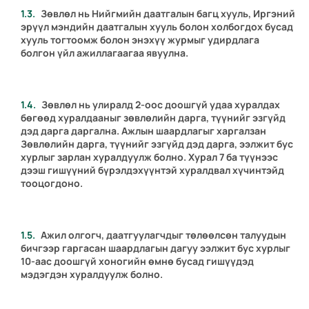
Зөвлөл нь Нийгмийн даатгалын багц хууль, Иргэний
эрүүл мэндийн даатгалын хууль болон холбогдох бусад
хууль тогтоомж болон энэхүү журмыг удирдлага
болгон үйл ажиллагаагаа явуулна.
Зөвлөл нь улиралд 2-оос доошгүй удаа хуралдах
бөгөөд хуралдааныг зөвлөлийн дарга, түүнийг эзгүйд
дэд дарга даргална. Ажлын шаардлагыг харгалзан
Зөвлөлийн дарга, түүнийг эзгүйд дэд дарга, ээлжит бус
хурлыг зарлан хуралдуулж болно. Хурал 7 ба түүнээс
дээш гишүүний бүрэлдэхүүнтэй хуралдвал хүчинтэйд
тооцогдоно.
Ажил олгогч, даатгуулагчдыг төлөөлсөн талуудын
бичгээр гаргасан шаардлагын дагуу ээлжит бус хурлыг
10-аас доошгүй хоногийн өмнө бусад гишүүдэд
мэдэгдэн хуралдуулж болно.