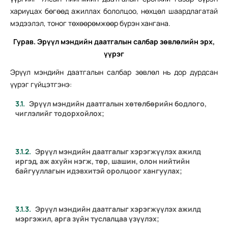
хариуцах бөгөөд ажиллах бололцоо, нөхцөл шаардлагатай
мэдээлэл, тоног төхөөрөмжөөр бүрэн хангана.
Гурав. Эрүүл мэндийн даатгалын
салбар зөвлөлийн эрх,
үүрэг
Эрүүл мэндийн даатгалын салбар зөвлөл нь дор дурдсан
үүрэг гүйцэтгэнэ:
Эрүүл мэндийн даатгалын хөтөлбөрийн бодлого,
чиглэлийг тодорхойлох;
Эрүүл мэндийн даатгалыг хэрэгжүүлэх ажилд
иргэд, аж ахуйн нэгж, төр, шашин, олон нийтийн
байгууллагын идэвхитэй оролцоог хангуулах;
Эрүүл мэндийн даатгалыг хэрэгжүүлэх ажилд
мэргэжил, арга зүйн туслалцаа үзүүлэх;