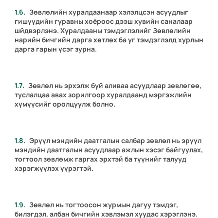
Зөвлөлийн хуралдаанаар хэлэлцсэн асуудлыг
гишүүдийн гуравны хоёроос дээш хувийн саналаар
шйдвэрлэнэ. Хуралдааны тэмдэглэлийг Зөвлөлийн
нарийн бичгийн дарга хөтлөх ба уг тэмдэглэлд хурлын
дарга гарын үсэг зурна.
Зөвлөл нь эрхэлж буй аливаа асуудлаар зөвлөгөө,
туслалцаа авах зорилгоор хуралдаанд мэргэжлийн
хүмүүсийг оролцуулж болно.
Эрүүл мэндийн даатгалын салбар зөвлөл нь эрүүл
мэндийн даатгалын асуудлаар ажлын хэсэг байгуулах,
тогтоол зөвлөмж гаргах эрхтэй ба түүнийг талууд
хэрэгжүүлэх үүрэгтэй.
Зөвлөл нь тогтоосон журмын дагуу тэмдэг,
билэгдэл, албан бичгийн хэвлэмэл хуудас хэрэглэнэ.