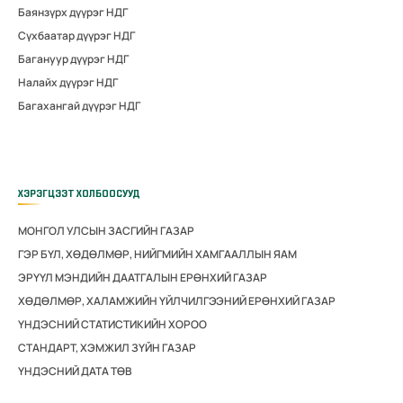
Баянзүрх дүүрэг НДГ
Сүхбаатар дүүрэг НДГ
Багануур дүүрэг НДГ
Налайх дүүрэг НДГ
Багахангай дүүрэг НДГ
ХЭРЭГЦЭЭТ ХОЛБООСУУД
МОНГОЛ УЛСЫН ЗАСГИЙН ГАЗАР
ГЭР БҮЛ, ХӨДӨЛМӨР, НИЙГМИЙН ХАМГААЛЛЫН ЯАМ
ЭРҮҮЛ МЭНДИЙН ДААТГАЛЫН ЕРӨНХИЙ ГАЗАР
ХӨДӨЛМӨР, ХАЛАМЖИЙН ҮЙЛЧИЛГЭЭНИЙ ЕРӨНХИЙ ГАЗАР
ҮНДЭСНИЙ СТАТИСТИКИЙН ХОРОО
СТАНДАРТ, ХЭМЖИЛ ЗҮЙН ГАЗАР
ҮНДЭСНИЙ ДАТА ТӨВ