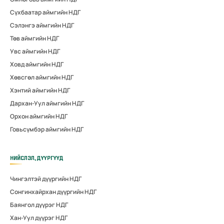
Сүхбаатар аймгийн НДГ
Сэлэнгэ аймгийн НДГ
Төв аймгийн НДГ
Увс аймгийн НДГ
Ховд аймгийн НДГ
Хөвсгөл аймгийн НДГ
Хэнтий аймгийн НДГ
Дархан-Уул аймгийн НДГ
Орхон аймгийн НДГ
Говьсүмбэр аймгийн НДГ
НИЙСЛЭЛ, ДҮҮРГҮҮД
Чингэлтэй дүүргийн НДГ
Сонгинхайрхан дүүргийн НДГ
Баянгол дүүрэг НДГ
Хан-Уул дүүрэг НДГ