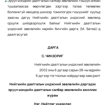
Эрүүл мэндийн даатгалын салбар зөвлөлийн гишүүн албан
тушаалаасаа өөрчлөгдөх зэргээр талаа төлөөлөх
боломжгүй нөхцөлд шинээр томилогдох гишүүнийг хуульд
заасны дагуу Нийгмийн даатгалын үндэсний зөвлөлд
оруулж шийдвэрлүүлж байхыг Нийгмийн даатгалын
үндэсний зөвлөлийн нарийн бичгийн дарга (М. Батаа)-д
даалгасугай.
ДАРГА
С. ЧИНЗОРИГ
Нийгмийн даатгалын үндэсний зөвлөлийн
2002 оны 6 дугаар сарын 28-ны өдрийн
9 дүгээр тогтоолын хоёрдугаар хавсралт
Нийгмийн даатгалын үндэсний
зөвлөлийн дэргэдэх
эрүүл
мэндийн даатгалын салбар
зөвлөлийн ажиллах
журам
Нэг. Нийтлэг үндэслэл