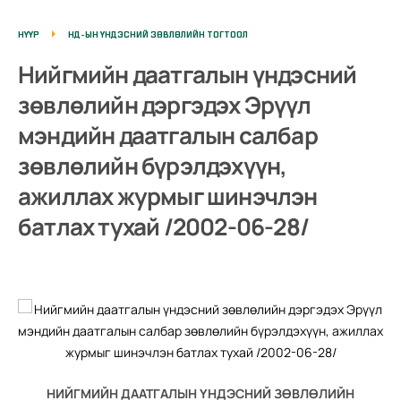
НҮҮР
НД-ЫН ҮНДЭСНИЙ ЗӨВЛӨЛИЙН ТОГТООЛ
Нийгмийн даатгалын үндэсний
зөвлөлийн дэргэдэх Эрүүл
мэндийн даатгалын салбар
зөвлөлийн бүрэлдэхүүн,
ажиллах журмыг шинэчлэн
батлах тухай /2002-06-28/
НИЙГМИЙН ДААТГАЛЫН ҮНДЭСНИЙ ЗӨВЛӨЛИЙН