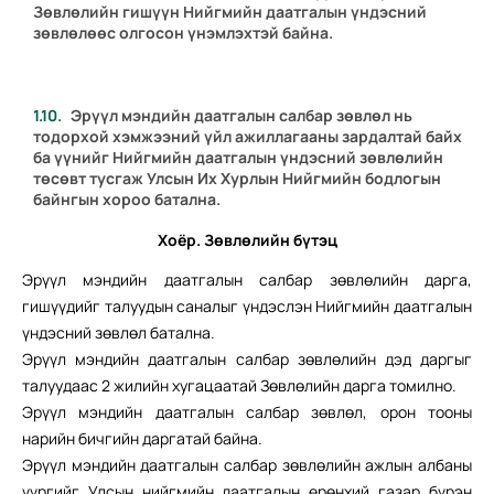
Зөвлөлийн гишүүн Нийгмийн даатгалын үндэсний
зөвлөлөөс олгосон үнэмлэхтэй байна.
Эрүүл мэндийн даатгалын салбар зөвлөл нь
тодорхой хэмжээний үйл ажиллагааны зардалтай байх
ба үүнийг Нийгмийн даатгалын үндэсний зөвлөлийн
төсөвт тусгаж Улсын Их Хурлын Нийгмийн бодлогын
байнгын хороо батална.
Хоёр. Зөвлөлийн бүтэц
Эрүүл мэндийн даатгалын салбар зөвлөлийн дарга,
гишүүдийг талуудын саналыг үндэслэн Нийгмийн даатгалын
үндэсний зөвлөл батална.
Эрүүл мэндийн даатгалын салбар зөвлөлийн дэд даргыг
талуудаас 2 жилийн хугацаатай Зөвлөлийн дарга томилно.
Эрүүл мэндийн даатгалын салбар зөвлөл, орон тооны
нарийн бичгийн даргатай байна.
Эрүүл мэндийн даатгалын салбар зөвлөлийн ажлын албаны
үүргийг Улсын нийгмийн даатгалын ерөнхий газар бүрэн