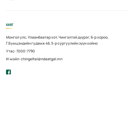
ХАЯГ
Монгол улс, Улаанбаатар хот, Чингэлтэй дүүрэг, 6-р хороо,
Г.Бумцэндийн гудамж 46, 5-р сургуулийн зүүн хойно
Утас: 7000-7790
И-мэйл: chingeltei@ndaatgal.mn