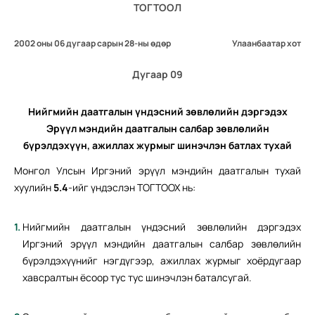
ТОГТООЛ
2002 оны 06 дугаар сарын 28-ны өдөр
Улаанбаатар хот
Дугаар 09
Нийгмийн даатгалын үндэсний зөвлөлийн
дэргэдэх
Эрүүл мэндийн даатгалын
салбар зөвлөлийн
бүрэлдэхүүн,
ажиллах журмыг шинэчлэн
батлах тухай
Монгол Улсын Иргэний эрүүл мэндийн даатгалын тухай
хуулийн
5.4
-ийг үндэслэн ТОГТООХ нь:
Нийгмийн даатгалын үндэсний зөвлөлийн дэргэдэх
Иргэний эрүүл мэндийн даатгалын салбар зөвлөлийн
бүрэлдэхүүнийг нэгдүгээр, ажиллах журмыг хоёрдугаар
хавсралтын ёсоор тус тус шинэчлэн баталсугай.