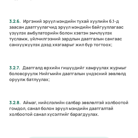
Иргэний эрүүл мэндийн тухай хуулийн 6.1-д
заасан даатгуулагчид эрүүл мэндийн байгууллагаас
үзүүлэх амбулаторийн болон хэвтэн эмчлүүлэх
тусламж, үйлчилгээний зардлын даатгалын сангаас
санхүүжүүлэх дээд хязгаарыг жил бүр тогтоох;
Даатгалд өрхийн гишүүдийг хамруулах журмыг
боловсруулж Нийгмийн даатгалын үндэсний зөвлөлд
оруулж батлуулах;
Аймаг, нийслэлийн салбар зөвлөлтэй холбоотой
гомдол, санал болон эрүүл мэндийн даатгалтай
холбоотой санал хүсэлтийг барагдуулах.