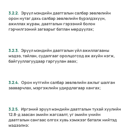
Эрүүл мэндийн даатгалын салбар зөвлөлийн
орон нутаг дахь салбар зөвлөлийн бүрэлдэхүүн,
ажиллах журам, даатгалын гэрээний болон
гэрчилгээний загварыг батлан мөрдүүлэх;
Эрүүл мэндийн даатгалын үйл ажиллагааны
мэдээ, тайлан, судалгааг оролцогсод аж ахуйн нэгж,
байгууллагуудаар гаргуулан авах;
Орон нутгийн салбар зөвлөлийн ажлыг шалган
зааварчлах, мэргэжлийн удирдлагаар хангах;
Иргэний эрүүл мэндийн даатгалын тухай хуулийн
12.8-д заасан эмийн жагсаалт, уг эмийн үнийн
даатгалын сангаас олгох хувь хэмжээг баталж нийтэд
мэдээлнэ;