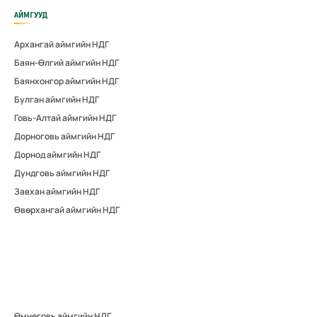
АЙМГУУД
Архангай аймгийн НДГ
Баян-Өлгий аймгийн НДГ
Баянхонгор аймгийн НДГ
Булган аймгийн НДГ
Говь-Алтай аймгийн НДГ
Дорноговь аймгийн НДГ
Дорнод аймгийн НДГ
Дундговь аймгийн НДГ
Завхан аймгийн НДГ
Өвөрхангай аймгийн НДГ
Өмнөговь аймгийн НДГ