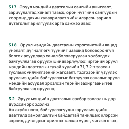
Эрүүл мэндийн даатгалын сангийн ашиглалт,
зарцуулалтад хяналт тавьж, орон нутгийн сангуудын
хооронд дахин хуваарилалт хийж илэрсэн зөрчил
дутагдлыг арилгуулах арга хэмжээ авах;
Эрүүл мэндийн даатгалын хэрэгжилтийн явцад
үнэлэлт, дүгнэлт өгч түүнийг цаашид боловсронгуй
болгох асуудлаар санал боловсруулан холбогдох
байгууллагад оруулж шийдвэрлүүлэх; иргэний эрүүл
мэндийн даатгалын тухай хуулийн 7.1, 7.2-т заасан
тусламж үйлчилгээний жагсаалт, тэдгээрийг үзүүлэх
эрүүл мэндийн байгууллагыг батлуулах саналыг эрүүл
мэндийн асуудал эрхэлсэн төрийн захиргааны төв
байгууллагад оруулна;
Эрүүл мэндийн даатгалын салбар зөвлөл нь дор
дурдсан эрх эдэлнэ:
Аж ахуйн нэгж, байгууллагуудын эрүүл мэндийн
даатгалд хамрагдалтын байдалтай танилцаж илэрсэн
зөрчил, дутагдлыг арилгах талаар үүрэг, чиглэл өгөх;