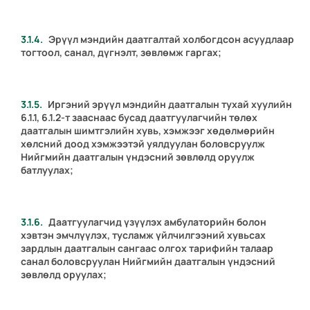
Эрүүл мэндийн даатгалтай холбогдсон асуудлаар
тогтоол, санал, дүгнэлт, зөвлөмж гаргах;
Иргэний эрүүл мэндийн даатгалын тухай хуулийн
6.1.1, 6.1.2-т зааснаас бусад даатгуулагчийн төлөх
даатгалын шимтгэлийн хувь, хэмжээг хөдөлмөрийн
хөлсний доод хэмжээтэй уялдуулан боловсруулж
Нийгмийн даатгалын үндэсний зөвлөлд оруулж
батлуулах;
Даатгуулагчид үзүүлэх амбулаторийн болон
хэвтэн эмчлүүлэх, тусламж үйлчилгээний хувьсах
зардлын даатгалын сангаас олгох тарифийн талаар
санал боловсруулан Нийгмийн даатгалын үндэсний
зөвлөлд оруулах;