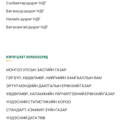
Сүхбаатар дүүрэг НДГ
Багануур дүүрэг НДГ
Налайх дүүрэг НДГ
Багахангай дүүрэг НДГ
ХЭРЭГЦЭЭТ ХОЛБООСУУД
МОНГОЛ УЛСЫН ЗАСГИЙН ГАЗАР
ГЭР БҮЛ, ХӨДӨЛМӨР, НИЙГМИЙН ХАМГААЛЛЫН ЯАМ
ЭРҮҮЛ МЭНДИЙН ДААТГАЛЫН ЕРӨНХИЙ ГАЗАР
ХӨДӨЛМӨР, ХАЛАМЖИЙН ҮЙЛЧИЛГЭЭНИЙ ЕРӨНХИЙ ГАЗАР
ҮНДЭСНИЙ СТАТИСТИКИЙН ХОРОО
СТАНДАРТ, ХЭМЖИЛ ЗҮЙН ГАЗАР
ҮНДЭСНИЙ ДАТА ТӨВ