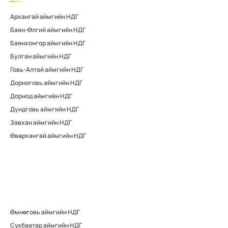
Архангай аймгийн НДГ
Баян-Өлгий аймгийн НДГ
Баянхонгор аймгийн НДГ
Булган аймгийн НДГ
Говь-Алтай аймгийн НДГ
Дорноговь аймгийн НДГ
Дорнод аймгийн НДГ
Дундговь аймгийн НДГ
Завхан аймгийн НДГ
Өвөрхангай аймгийн НДГ
Өмнөговь аймгийн НДГ
Сүхбаатар аймгийн НДГ