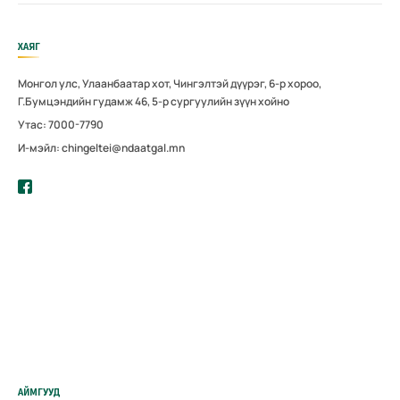
ХАЯГ
Монгол улс, Улаанбаатар хот, Чингэлтэй дүүрэг, 6-р хороо,
Г.Бумцэндийн гудамж 46, 5-р сургуулийн зүүн хойно
Утас: 7000-7790
И-мэйл: chingeltei@ndaatgal.mn
АЙМГУУД