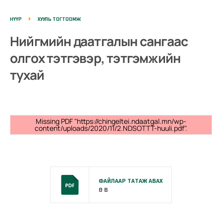
НҮҮР
ХУУЛЬ ТОГТООМЖ
Нийгмийн даатгалын сангаас
олгох тэтгэвэр, тэтгэмжийн
тухай
Missing PDF "https://chingeltei.ndaatgal.mn/wp-
content/uploads/2020/11/2.NDSOTTT-huuli.pdf".
ФАЙЛААР ТАТАЖ АВАХ
0 B