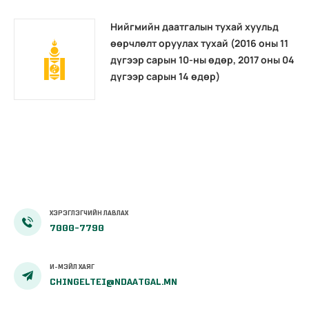
Нийгмийн даатгалын тухай хуульд
өөрчлөлт оруулах тухай (2016 оны 11
дүгээр сарын 10-ны өдөр, 2017 оны 04
дүгээр сарын 14 өдөр)
ХЭРЭГЛЭГЧИЙН ЛАВЛАХ
7000-7790
И-МЭЙЛ ХАЯГ
CHINGELTEI@NDAATGAL.MN