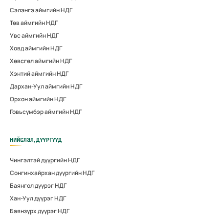
Сэлэнгэ аймгийн НДГ
Төв аймгийн НДГ
Увс аймгийн НДГ
Ховд аймгийн НДГ
Хөвсгөл аймгийн НДГ
Хэнтий аймгийн НДГ
Дархан-Уул аймгийн НДГ
Орхон аймгийн НДГ
Говьсүмбэр аймгийн НДГ
НИЙСЛЭЛ, ДҮҮРГҮҮД
Чингэлтэй дүүргийн НДГ
Сонгинхайрхан дүүргийн НДГ
Баянгол дүүрэг НДГ
Хан-Уул дүүрэг НДГ
Баянзүрх дүүрэг НДГ