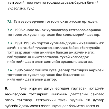
тэтгэврийг өөрчлөн тогтоохдоо дараахь баримт бичгийг
үндэслэнэ. Үүнд:
Тэтгэвэр өөрчлөн тогтоолгохыг хүссэн өргөдөл;
1995 оноос өмнөх хугацаагаар тэтгэврээ өөрчлөн
тогтоолгох хүсэлт гаргасан бол хөдөлмөрийн дэвтэр,
1991-1995 он хүртэл хугацаанд хувийн хэвшлийн аж
ахуйн нэгж, байгууллагад ажиллаж байсан бол тухайн
тэтгэвэр авагчийн ажиллаж байсан аж ахуйн нэгж,
байгууллагын шимтгэл төлсөн тухай холбогдох
нийгмийн даатгалын хэлтсийн архивын лавлагаа;
1995 оноос хойшхи хугацаагаар тэтгэврээ өөрчлөн
тогтоолгох хүсэлт гаргасан бол баталгаажсан
нийгмийн даатгалын дэвтэр.
8.
Энэ журмын дагуу өргөдөл гаргасан иргэдийн
өөрчлөгдсөн тэтгэврийг Нийгмийн даатгалын сангаас
олгох тэтгэвэр, тэтгэмжийн тухай хуулийн 28 дугаар
зүйлийн 2 дахь хэсэгт заасан хугацааг баримтлан олгоно.