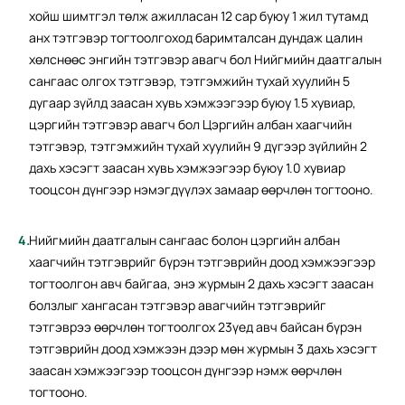
хойш шимтгэл төлж ажилласан 12 сар буюу 1 жил тутамд
анх тэтгэвэр тогтоолгоход баримталсан дундаж цалин
хөлснөөс энгийн тэтгэвэр авагч бол Нийгмийн даатгалын
сангаас олгох тэтгэвэр, тэтгэмжийн тухай хуулийн 5
дугаар зүйлд заасан хувь хэмжээгээр буюу 1.5 хувиар,
цэргийн тэтгэвэр авагч бол Цэргийн албан хаагчийн
тэтгэвэр, тэтгэмжийн тухай хуулийн 9 дүгээр зүйлийн 2
дахь хэсэгт заасан хувь хэмжээгээр буюу 1.0 хувиар
тооцсон дүнгээр нэмэгдүүлэх замаар өөрчлөн тогтооно.
Нийгмийн даатгалын сангаас болон цэргийн албан
хаагчийн тэтгэврийг бүрэн тэтгэврийн доод хэмжээгээр
тогтоолгон авч байгаа, энэ журмын 2 дахь хэсэгт заасан
болзлыг хангасан тэтгэвэр авагчийн тэтгэврийг
тэтгэврээ өөрчлөн тогтоолгох 23үед авч байсан бүрэн
тэтгэврийн доод хэмжээн дээр мөн журмын 3 дахь хэсэгт
заасан хэмжээгээр тооцсон дүнгээр нэмж өөрчлөн
тогтооно.