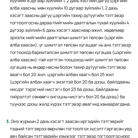
хуулийн 8 дугаар зүйлийн 1, 2 дахь хэсгийн дагуу цэргийн
алба хаасны, мөн хуулийн 10 дугаар зүйлийн 1, 2 дахь
хэсэгт заасны дагуу цэргийн тахир дутуугийн тэтгэвэр
тогтоолгосны дараа Нийгмийн даатгалын тухай хуулийн 4
дүгээр зүйлийн 6 дахь хэсэгт зааснаар ажил, хөдөлмөр
эрхэлж нийгмийн даатгалын шимтгэл төлсөн (цэргийн
алба хаасан), уг шимтгэл төлсөн хугацааг нь анх тэтгэвэр
тогтооход баримталсан шимтгэл төлсөн хугацаа (цэргийн
алба хаасан)-тай нэгтгэн тооцоход нийт шимтгэл төлсөн
хугацаа нь өндөр насны болон тахир дутуугийн тэтгэвэр
авагч бол 20 жил, цэргийн албан хаагч бол 25 жил
(цэргийн албан хаагч эмэгтэй бол 20 ба дээш, байлдааны
нисдэг тэрэгний нисгэгч бол 23 ба дээш, байлдааны
тийрэлтэт сөнөөгч онгоцны нисгэгч бол 20 ба дээш) ба
түүнээс дээш жилд хүрэх тэтгэвэр авагчид хамаарагдана.
Энэ журмын 2 дахь хэсэгт заасан иргэдийн тэтгэврийг
тэдний тэтгэврээ өөрчлөн тогтоолгох хүсэлт гаргасан үед
авч байсан тэтгэврийн хэмжээг тэтгэвэр тогтоолгосноос