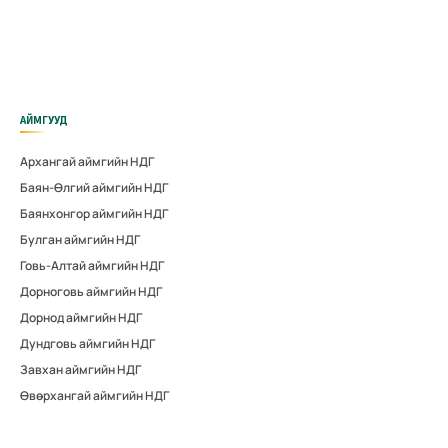
АЙМГУУД
Архангай аймгийн НДГ
Баян-Өлгий аймгийн НДГ
Баянхонгор аймгийн НДГ
Булган аймгийн НДГ
Говь-Алтай аймгийн НДГ
Дорноговь аймгийн НДГ
Дорнод аймгийн НДГ
Дундговь аймгийн НДГ
Завхан аймгийн НДГ
Өвөрхангай аймгийн НДГ