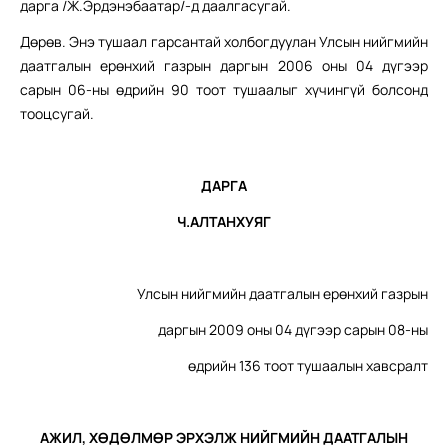
дарга /Ж.Эрдэнэбаатар/-д даалгасугай.
Дөрөв. Энэ тушаал гарсантай холбогдуулан Улсын нийгмийн
даатгалын ерөнхий газрын даргын 2006 оны 04 дүгээр
сарын 06-ны өдрийн 90 тоот тушаалыг хүчингүй болсонд
тооцсугай.
ДАРГА
Ч.АЛТАНХУЯГ
Улсын нийгмийн даатгалын ерөнхий газрын
даргын 2009 оны 04 дүгээр сарын 08-ны
өдрийн 136 тоот тушаалын хавсралт
АЖИЛ, ХӨДӨЛМӨР ЭРХЭЛЖ НИЙГМИЙН ДААТГАЛЫН