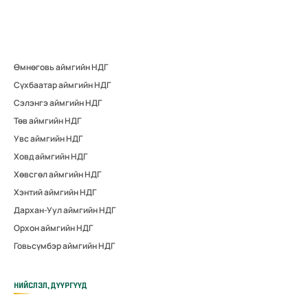
Өмнөговь аймгийн НДГ
Сүхбаатар аймгийн НДГ
Сэлэнгэ аймгийн НДГ
Төв аймгийн НДГ
Увс аймгийн НДГ
Ховд аймгийн НДГ
Хөвсгөл аймгийн НДГ
Хэнтий аймгийн НДГ
Дархан-Уул аймгийн НДГ
Орхон аймгийн НДГ
Говьсүмбэр аймгийн НДГ
НИЙСЛЭЛ, ДҮҮРГҮҮД