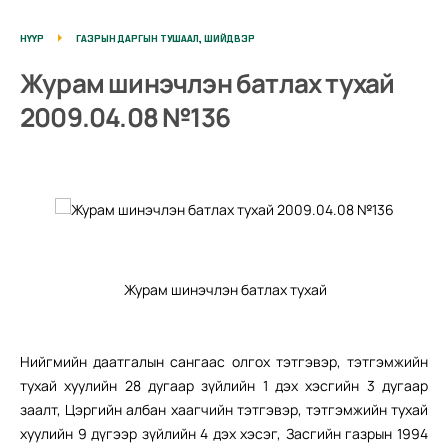
НҮҮР
ГАЗРЫН ДАРГЫН ТУШААЛ, ШИЙДВЭР
Журам шинэчлэн батлах тухай
2009.04.08 №136
Журам шинэчлэн батлах тухай
Нийгмийн даатгалын сангаас олгох тэтгэвэр, тэтгэмжийн
тухай хуулийн 28 дугаар зүйлийн 1 дэх хэсгийн 3 дугаар
заалт, Цэргийн албан хаагчийн тэтгэвэр, тэтгэмжийн тухай
хуулийн 9 дүгээр зүйлийн 4 дэх хэсэг, Засгийн газрын 1994