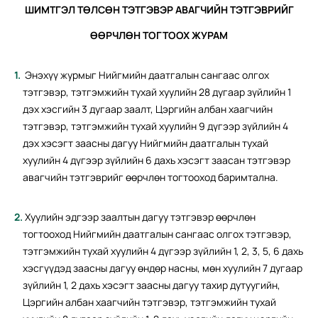
ШИМТГЭЛ ТӨЛСӨН ТЭТГЭВЭР АВАГЧИЙН ТЭТГЭВРИЙГ
ӨӨРЧЛӨН ТОГТООХ ЖУРАМ
Энэхүү журмыг Нийгмийн даатгалын сангаас олгох
тэтгэвэр, тэтгэмжийн тухай хуулийн 28 дугаар зүйлийн 1
дэх хэсгийн 3 дугаар заалт, Цэргийн албан хаагчийн
тэтгэвэр, тэтгэмжийн тухай хуулийн 9 дүгээр зүйлийн 4
дэх хэсэгт заасны дагуу Нийгмийн даатгалын тухай
хуулийн 4 дүгээр зүйлийн 6 дахь хэсэгт заасан тэтгэвэр
авагчийн тэтгэврийг өөрчлөн тогтооход баримтална.
Хуулийн эдгээр заалтын дагуу тэтгэвэр өөрчлөн
тогтооход Нийгмийн даатгалын сангаас олгох тэтгэвэр,
тэтгэмжийн тухай хуулийн 4 дүгээр зүйлийн 1, 2, 3, 5, 6 дахь
хэсгүүдэд заасны дагуу өндөр насны, мөн хуулийн 7 дугаар
зүйлийн 1, 2 дахь хэсэгт заасны дагуу тахир дутуугийн,
Цэргийн албан хаагчийн тэтгэвэр, тэтгэмжийн тухай