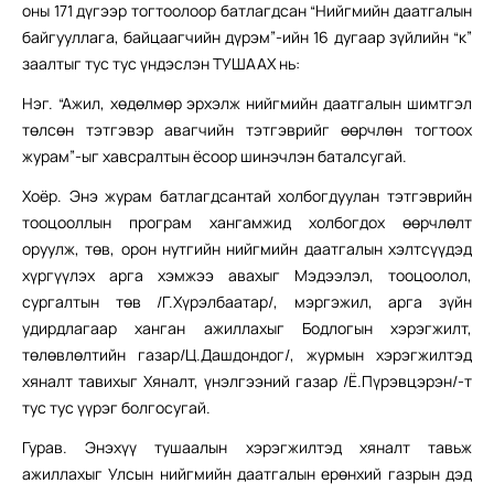
оны 171 дүгээр тогтоолоор батлагдсан “Нийгмийн даатгалын
байгууллага, байцаагчийн дүрэм”-ийн 16 дугаар зүйлийн “к”
заалтыг тус тус үндэслэн ТУШААХ нь:
Нэг. “Ажил, хөдөлмөр эрхэлж нийгмийн даатгалын шимтгэл
төлсөн тэтгэвэр авагчийн тэтгэврийг өөрчлөн тогтоох
журам”-ыг хавсралтын ёсоор шинэчлэн баталсугай.
Хоёр. Энэ журам батлагдсантай холбогдуулан тэтгэврийн
тооцооллын програм хангамжид холбогдох өөрчлөлт
оруулж, төв, орон нутгийн нийгмийн даатгалын хэлтсүүдэд
хүргүүлэх арга хэмжээ авахыг Мэдээлэл, тооцоолол,
сургалтын төв /Г.Хүрэлбаатар/, мэргэжил, арга зүйн
удирдлагаар ханган ажиллахыг Бодлогын хэрэгжилт,
төлөвлөлтийн газар/Ц.Дашдондог/, журмын хэрэгжилтэд
хяналт тавихыг Хяналт, үнэлгээний газар /Ё.Пүрэвцэрэн/-т
тус тус үүрэг болгосугай.
Гурав. Энэхүү тушаалын хэрэгжилтэд хяналт тавьж
ажиллахыг Улсын нийгмийн даатгалын ерөнхий газрын дэд