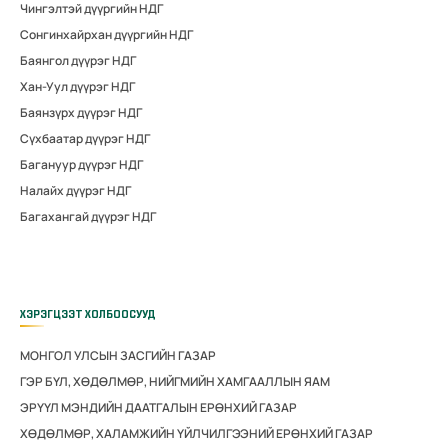
Чингэлтэй дүүргийн НДГ
Сонгинхайрхан дүүргийн НДГ
Баянгол дүүрэг НДГ
Хан-Уул дүүрэг НДГ
Баянзүрх дүүрэг НДГ
Сүхбаатар дүүрэг НДГ
Багануур дүүрэг НДГ
Налайх дүүрэг НДГ
Багахангай дүүрэг НДГ
ХЭРЭГЦЭЭТ ХОЛБООСУУД
МОНГОЛ УЛСЫН ЗАСГИЙН ГАЗАР
ГЭР БҮЛ, ХӨДӨЛМӨР, НИЙГМИЙН ХАМГААЛЛЫН ЯАМ
ЭРҮҮЛ МЭНДИЙН ДААТГАЛЫН ЕРӨНХИЙ ГАЗАР
ХӨДӨЛМӨР, ХАЛАМЖИЙН ҮЙЛЧИЛГЭЭНИЙ ЕРӨНХИЙ ГАЗАР