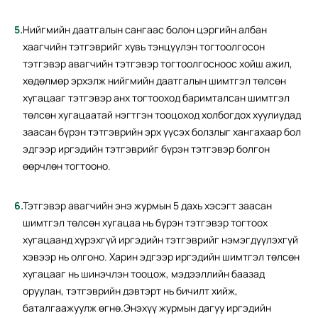
Нийгмийн даатгалын сангаас болон цэргийн албан
хаагчийн тэтгэврийг хувь тэнцүүлэн тогтоолгосон
тэтгэвэр авагчийн тэтгэвэр тогтоолгосноос хойш ажил,
хөдөлмөр эрхэлж нийгмийн даатгалын шимтгэл төлсөн
хугацааг тэтгэвэр анх тогтооход баримталсан шимтгэл
төлсөн хугацаатай нэгтгэн тооцоход холбогдох хуулиудад
заасан бүрэн тэтгэврийн эрх үүсэх болзлыг хангахаар бол
эдгээр иргэдийн тэтгэврийг бүрэн тэтгэвэр болгон
өөрчлөн тогтооно.
Тэтгэвэр авагчийн энэ журмын 5 дахь хэсэгт заасан
шимтгэл төлсөн хугацаа нь бүрэн тэтгэвэр тогтоох
хугацаанд хүрэхгүй иргэдийн тэтгэврийг нэмэгдүүлэхгүй
хэвээр нь олгоно. Харин эдгээр иргэдийн шимтгэл төлсөн
хугацааг нь шинэчлэн тооцож, мэдээллийн баазад
оруулан, тэтгэврийн дэвтэрт нь бичилт хийж,
баталгаажуулж өгнө.Энэхүү журмын дагуу иргэдийн