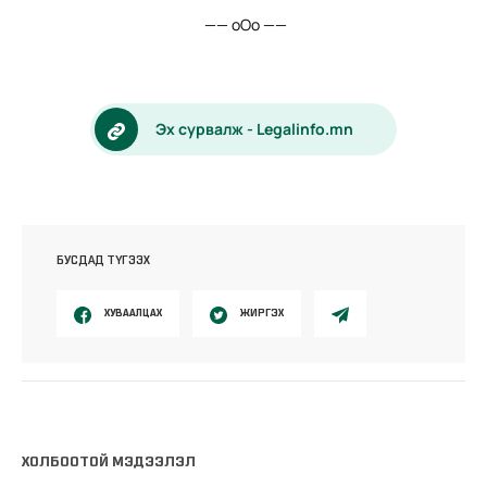
—— оОо ——
Эх сурвалж - Legalinfo.mn
БУСДАД ТҮГЭЭХ
ХУВААЛЦАХ
ЖИРГЭХ
ХОЛБООТОЙ МЭДЭЭЛЭЛ