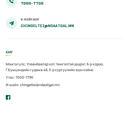
7000-7790
И-МЭЙЛ ХАЯГ
CHINGELTEI@NDAATGAL.MN
ХАЯГ
Монгол улс, Улаанбаатар хот, Чингэлтэй дүүрэг, 6-р хороо,
Г.Бумцэндийн гудамж 46, 5-р сургуулийн зүүн хойно
Утас: 7000-7790
И-мэйл: chingeltei@ndaatgal.mn