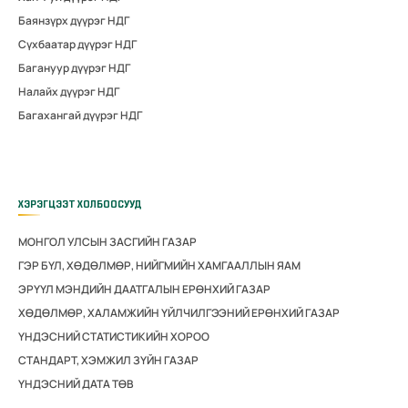
Баянзүрх дүүрэг НДГ
Сүхбаатар дүүрэг НДГ
Багануур дүүрэг НДГ
Налайх дүүрэг НДГ
Багахангай дүүрэг НДГ
ХЭРЭГЦЭЭТ ХОЛБООСУУД
МОНГОЛ УЛСЫН ЗАСГИЙН ГАЗАР
ГЭР БҮЛ, ХӨДӨЛМӨР, НИЙГМИЙН ХАМГААЛЛЫН ЯАМ
ЭРҮҮЛ МЭНДИЙН ДААТГАЛЫН ЕРӨНХИЙ ГАЗАР
ХӨДӨЛМӨР, ХАЛАМЖИЙН ҮЙЛЧИЛГЭЭНИЙ ЕРӨНХИЙ ГАЗАР
ҮНДЭСНИЙ СТАТИСТИКИЙН ХОРОО
СТАНДАРТ, ХЭМЖИЛ ЗҮЙН ГАЗАР
ҮНДЭСНИЙ ДАТА ТӨВ