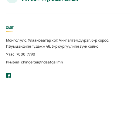
ХАЯГ
Монгол улс, Улаанбаатар хот, Чингэлтэй дүүрэг, 6-р хороо,
Г.Бумцэндийн гудамж 46, 5-р сургуулийн зүүн хойно
Утас: 7000-7790
И-мэйл: chingeltei@ndaatgal.mn