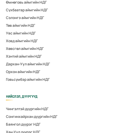
Өмнөговь аймгийн НДГ
Сүхбаатар аймгийн НДГ
Сэлэнгэ аймгийн НДГ
Төв аймгийн НДГ
Увс аймгийн НДГ
Ховд аймгийн НДГ
Хөвсгөл аймгийн НДГ
Хэнтий аймгийн НДГ
Дархан-Уул аймгийн НДГ
Орхон аймгийн НДГ
Говьсүмбэр аймгийн НДГ
НИЙСЛЭЛ, ДҮҮРГҮҮД
Чингэлтэй дүүргийн НДГ
Сонгинхайрхан дүүргийн НДГ
Баянгол дүүрэг НДГ
Хан-Уул дүүрэг НДГ