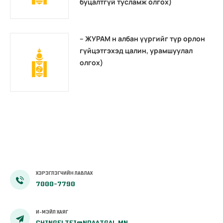
буцалтгүй тусламж олгох)
– ЖУРАМ н албан үүргийг түр орлон
гүйцэтгэхэд цалин, урамшуулал
олгох)
ХЭРЭГЛЭГЧИЙН ЛАВЛАХ
7000-7790
И-МЭЙЛ ХАЯГ
CHINGELTEI@NDAATGAL.MN