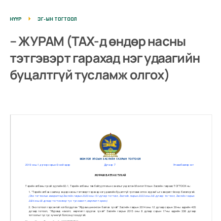
НҮҮР
ЗГ-ЫН ТОГТООЛ
– ЖУРАМ (ТАХ-д өндөр насны
тэтгэвэрт гарахад нэг удаагийн
буцалтгүй тусламж олгох)