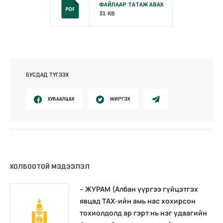
ФАЙЛААР ТАТАЖ АВАХ
31 KB
БУСДАД ТҮГЭЭХ
ХУВААЛЦАХ
ЖИРГЭХ
ХОЛБООТОЙ МЭДЭЭЛЭЛ
– ЖУРАМ (Албан үүргээ гүйцэтгэх
явцад TAХ-ийн амь нас хохирсон
тохиолдолд ар гэрт нь нэг удаагийн