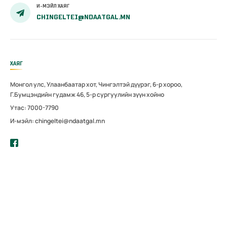
И-МЭЙЛ ХАЯГ
CHINGELTEI@NDAATGAL.MN
ХАЯГ
Монгол улс, Улаанбаатар хот, Чингэлтэй дүүрэг, 6-р хороо,
Г.Бумцэндийн гудамж 46, 5-р сургуулийн зүүн хойно
Утас: 7000-7790
И-мэйл: chingeltei@ndaatgal.mn