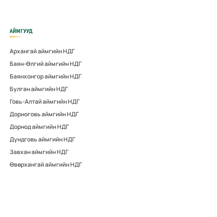
АЙМГУУД
Архангай аймгийн НДГ
Баян-Өлгий аймгийн НДГ
Баянхонгор аймгийн НДГ
Булган аймгийн НДГ
Говь-Алтай аймгийн НДГ
Дорноговь аймгийн НДГ
Дорнод аймгийн НДГ
Дундговь аймгийн НДГ
Завхан аймгийн НДГ
Өвөрхангай аймгийн НДГ