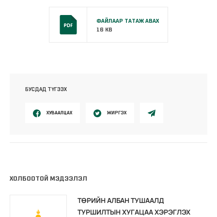
ФАЙЛААР ТАТАЖ АВАХ
16 KB
БУСДАД ТҮГЭЭХ
ХУВААЛЦАХ
ЖИРГЭХ
ХОЛБООТОЙ МЭДЭЭЛЭЛ
ТӨРИЙН АЛБАН ТУШААЛД
ТУРШИЛТЫН ХУГАЦАА ХЭРЭГЛЭХ