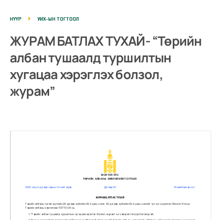
НҮҮР
УИХ-ЫН ТОГТООЛ
ЖУРАМ БАТЛАХ ТУХАЙ- “Төрийн
албан тушаалд туршилтын
хугацаа хэрэглэх болзол,
журам”