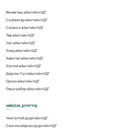
Өмнөговь аймгийн НДГ
Сүхбаатар аймгийн НДГ
Сэлэнгэ аймгийн НДГ
Төв аймгийн НДГ
Увс аймгийн НДГ
Ховд аймгийн НДГ
Хөвсгөл аймгийн НДГ
Хэнтий аймгийн НДГ
Дархан-Уул аймгийн НДГ
Орхон аймгийн НДГ
Говьсүмбэр аймгийн НДГ
НИЙСЛЭЛ, ДҮҮРГҮҮД
Чингэлтэй дүүргийн НДГ
Сонгинхайрхан дүүргийн НДГ