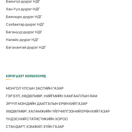
Баянгол дүүрэг НДГ
Хан-Уул дүүрэг НДГ
Баянзүрх дүүрэг НДГ
Сүхбаатар дүүрэг НДГ
Багануур дүүрэг НДГ
Налайх дүүрэг НДГ
Багахангай дүүрэг НДГ
ХЭРЭГЦЭЭТ ХОЛБООСУУД
МОНГОЛ УЛСЫН ЗАСГИЙН ГАЗАР
ГЭР БҮЛ, ХӨДӨЛМӨР, НИЙГМИЙН ХАМГААЛЛЫН ЯАМ
ЭРҮҮЛ МЭНДИЙН ДААТГАЛЫН ЕРӨНХИЙ ГАЗАР
ХӨДӨЛМӨР, ХАЛАМЖИЙН ҮЙЛЧИЛГЭЭНИЙ ЕРӨНХИЙ ГАЗАР
ҮНДЭСНИЙ СТАТИСТИКИЙН ХОРОО
СТАНДАРТ, ХЭМЖИЛ ЗҮЙН ГАЗАР