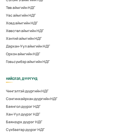
Төв аймгийн НДГ
Увс аймгийн НДГ
Ховд аймгийн НДГ
Хөвсгөл аймгийн НДГ
Хэнтий аймгийн НДГ
Дархан-Уул аймгийн НДГ
Орхон аймгийн НДГ
Говьсүмбэр аймгийн НДГ
НИЙСЛЭЛ, ДҮҮРГҮҮД
Чингэлтэй дүүргийн НДГ
Сонгинхайрхан дүүргийн НДГ
Баянгол дүүрэг НДГ
Хан-Уул дүүрэг НДГ
Баянзүрх дүүрэг НДГ
Сүхбаатар дүүрэг НДГ