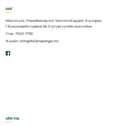
ХАЯГ
Монгол улс, Улаанбаатар хот, Чингэлтэй дүүрэг, 6-р хороо,
Г.Бумцэндийн гудамж 46, 5-р сургуулийн зүүн хойно
Утас: 7000-7790
И-мэйл: chingeltei@ndaatgal.mn
АЙМГУУД