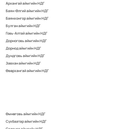
Архангай аймгийн НДГ
Баян-Өлгий аймгийн НДГ
Баянхонгор аймгийн НДГ
Булган аймгийн НДГ
Говь-Алтай аймгийн НДГ
Дорноговь аймгийн НДГ
Дорнод аймгийн НДГ
Дундговь аймгийн НДГ
Завхан аймгийн НДГ
Өвөрхангай аймгийн НДГ
Өмнөговь аймгийн НДГ
Сүхбаатар аймгийн НДГ
Сэлэнгэ аймгийн НДГ