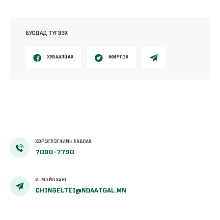
БУСДАД ТҮГЭЭХ
ХУВААЛЦАХ
ЖИРГЭХ
ХЭРЭГЛЭГЧИЙН ЛАВЛАХ
7000-7790
И-МЭЙЛ ХАЯГ
CHINGELTEI@NDAATGAL.MN