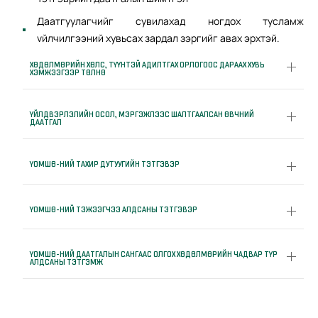
Даатгуулагчийг сувилахад ногдох тусламж
vйлчилгээний хувьсах зардал зэргийг авах эрхтэй.
ХӨДӨЛМӨРИЙН ХӨЛС, ТҮҮНТЭЙ АДИЛТГАХ ОРЛОГООС ДАРААХ ХУВЬ
ХЭМЖЭЭГЭЭР ТӨЛНӨ
ҮЙЛДВЭРЛЭЛИЙН ОСОЛ, МЭРГЭЖЛЭЭС ШАЛТГААЛСАН ӨВЧНИЙ
ДААТГАЛ
ҮОМШӨ-НИЙ ТАХИР ДУТУУГИЙН ТЭТГЭВЭР
ҮОМШӨ-НИЙ ТЭЖЭЭГЧЭЭ АЛДСАНЫ ТЭТГЭВЭР
ҮОМШӨ-НИЙ ДААТГАЛЫН САНГААС ОЛГОХ ХӨДӨЛМӨРИЙН ЧАДВАР ТҮР
АЛДСАНЫ ТЭТГЭМЖ