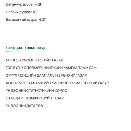
Багануур дүүрэг НДГ
Налайх дүүрэг НДГ
Багахангай дүүрэг НДГ
ХЭРЭГЦЭЭТ ХОЛБООСУУД
МОНГОЛ УЛСЫН ЗАСГИЙН ГАЗАР
ГЭР БҮЛ, ХӨДӨЛМӨР, НИЙГМИЙН ХАМГААЛЛЫН ЯАМ
ЭРҮҮЛ МЭНДИЙН ДААТГАЛЫН ЕРӨНХИЙ ГАЗАР
ХӨДӨЛМӨР, ХАЛАМЖИЙН ҮЙЛЧИЛГЭЭНИЙ ЕРӨНХИЙ ГАЗАР
ҮНДЭСНИЙ СТАТИСТИКИЙН ХОРОО
СТАНДАРТ, ХЭМЖИЛ ЗҮЙН ГАЗАР
ҮНДЭСНИЙ ДАТА ТӨВ