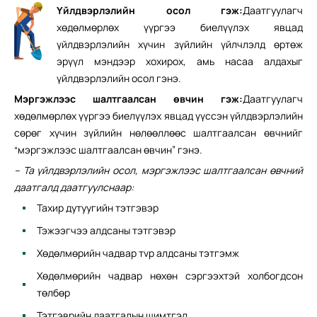
Үйлдвэрлэлийн осол гэж:
Даатгуулагч
хөдөлмөрлөх үүргээ биелүүлэх явцад
үйлдвэрлэлийн хүчин зүйлийн үйлчлэлд өртөж
эрүүл мэндээр хохирох, амь насаа алдахыг
үйлдвэрлэлийн осол гэнэ.
Мэргэжлээс шалтгаалсан өвчин гэж:
Даатгуулагч
хөдөлмөрлөх үүргээ биелүүлэх явцад үүссэн үйлдвэрлэлийн
сөрөг хүчин зүйлийн нөлөөллөөс шалтгаалсан өвчнийг
“мэргэжлээс шалтгаалсан өвчин” гэнэ.
– Та үйлдвэрлэлийн осол, мэргэжлээс шалтгаалсан өвчний
даатгалд даатгуулснаар:
Тахир дутуугийн тэтгэвэр
Тэжээгчээ алдсаны тэтгэвэр
Хөдөлмөрийн чадвар тvр алдсаны тэтгэмж
Хөдөлмөрийн чадвар нөхөн сэргээхтэй холбогдсон
төлбөр
Тэтгэврийн даатгалын шимтгэл