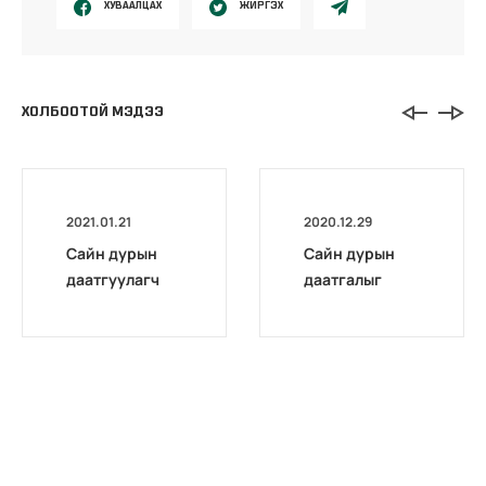
ХУВААЛЦАХ
ЖИРГЭХ
ХОЛБООТОЙ МЭДЭЭ
2021.01.21
2020.12.29
Сайн дурын
Сайн дурын
даатгуулагч
даатгалыг
эхийн
бүрэн
жирэмсний
цахимжууллаа.
болон
амаржсаны
тэтгэмжийг
100 хувиар
олгож эхэллээ