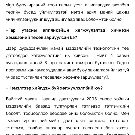
sign буюу иргэний тоон гарын үсэг ашиглагдаж эхэлбэл
төрийн бусад үйлчилгээтэй нэгэн адил манай цахим
үйлчилгээнүүдийг шууд ашиглаад явах боломжтой болно.
–
Гар утасны аппликэйшн хөгжүүлэлтэд хичнээн
хэмжээний төсөв зарцуулсан бэ?
Дээр дурьдсанчлан манай мэдээллийн технологийн төв
дотооддоо хөгжүүлэлтийг нь хийсэн. Нийт 4 сарын
хугацаанд манай 3 програмист хамтран бүтээсэн. Гадны
программ хангамж худалдаж авах буюу захиалж хийлгээгүй
учраас тусгайлан төсөвлөж хөрөнгө зарцуулаагүй.
–
Нэмэлтээр хийгдэж буй хөгжүүлэлт бий юу?
Байлгүй яахав. Цаашид даатгуулагч 2006 оноос хойшхи
мэдээллийн баазад тулгуурлан тэтгэвэр тэтгэмжийн
бодолт, тооцооллоо өөрсдөө хийх боломжтой болно. Мөн
тухайн иргэн нийгмийн даатгалын сангаас тэтгэвэр,
тэтгэмж, төлбөр авахаар хүсэлт гаргасан бол хэзээ,
хичнээн төгрөг орох талаар мэдээллээ харах боломжтой