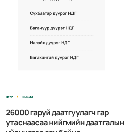
Сүхбаатар дүүрэг НДГ
Багануур дүүрэг НДГ
Налайх дүүрэг НДГ
Багахангай дүүрэг НДГ
НҮҮР
МЭДЭЭ
26000 гаруй даатгуулагч гар
утаснаасаа нийгмийн даатгалын