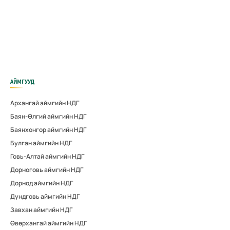
АЙМГУУД
Архангай аймгийн НДГ
Баян-Өлгий аймгийн НДГ
Баянхонгор аймгийн НДГ
Булган аймгийн НДГ
Говь-Алтай аймгийн НДГ
Дорноговь аймгийн НДГ
Дорнод аймгийн НДГ
Дундговь аймгийн НДГ
Завхан аймгийн НДГ
Өвөрхангай аймгийн НДГ