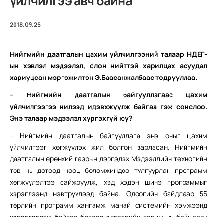
үйлчилгээ авч байна
2018.09.25
Нийгмийн даатгалын цахим үйлчилгээний талаар НДЕГ-
ын хэвлэл мэдээлэл, олон нийттэй харилцах асуудал
хариуцсан мэргэжилтэн Э.Баасанжалбаас тодрууллаа.
– Нийгмийн даатгалын байгууллагаас цахим
үйлчилгээгээ нилээд идэвхжүүлж байгаа гэж сонслоо.
Энэ талаар мэдээлэл хүргэхгүй юу?
– Нийгмийн даатгалын байгууллага энэ оныг цахим
үйлчилгээг хөгжүүлэх жил болгон зарласан. Нийгмийн
даатгалын ерөнхий газрын дэргэдэх Мэдээллийн техногийн
төв нь дотоод нөөц боломжиндоо тулгуурлан программ
хөгжүүлэлтээ сайжруулж, хэд хэдэн шинэ программыг
хэрэглээнд нэвтрүүлээд байна. Одоогийн байдлаар 55
төрлийн программ хангамж манай системийн хэмжээнд
хэрэглэгдэж байгаа бөгөөд эдгээрийн зарим нь байцаагч