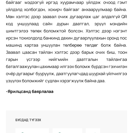
байгааг мэдээгүй иргэд хуурамчаар үйлдэж очоод гэмт
үйлдэлд холбогдон, хохирч байгааг анхааруулмаар байна.
Мөн хэлтэс дээр заавал очиж дугаарлаж цаг алдалгүй QR
код уншуулаад сайн дурын даатгал, эрүүл мэндийн
шимтгэлээ төлөх боломжтой болсон. Хэлтэс дээр нэгэнт
ирсэн тохиолдолд банкинд дахин дугаарлуулахын оронд пос
машинд картаа уншуулан төлбөрөө төлдөг болж байна.
Заавал цаасан тайлан хэлтэс дээр барьж очих биш, тоон
гарын үсгээр нийгмийн даатгалын тайлангаа
баталгаажуулан цахимаар илгээх боломж бүрдсэн гэхчилэн
очёр дугаарыг бууруулж, даатгуулагчдад шуурхай үйлчилгээ
үзүүлэх боломжийг судлан хэрэгжүүлж байна даа.
-Ярилцсанд баярлалаа
БУСДАД ТҮГЭЭХ