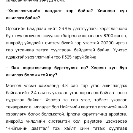
–
Хэрэглэгчдийн хандалт
хэр байна? Хичнээн хүн
ашиглаж байна?
Одоогийн байдлаар нийт 26704 даатгуулагч хэрэглэгчээр
бүртгүүлэх хүсэлт ирүүлсэн ба iphone хэрэглэгч 8700 иргэн,
андройд үйлдлийн систем бүхий гар утастай 20200 иргэн
гар утсандаа татаж суулгасан байдалтай байна. Үүнээс
идэвхтэй хэрэглэгчийн тоо 11325 гаруй байна.
– Яаж хэрэглэгчээр бүртгүүлэх вэ? Хүссэн хүн бүр
ашиглах боломжтой юу?
Монгол улсын хэмжээнд 3.8 сая гар утас ашиглагдаж
байгаагийн 2.4 сая нь ухаалаг утас хэрэглэж байгаа гэсэн
судалгаа байдаг. Хэрвээ та гар утас, таблет ухаалаг
төхөөрөмж ашигладаг бол Нийгмийн даатгал аппликэйшний
хэрэглэгч болох боломжтой. iphone хэрэглэгчид appstore,
андройд үйлдлийн системтэй бол playstore цэснээсээ
“Нийгмийн даатгал” гэж хайлт хийн татаж суулгаад