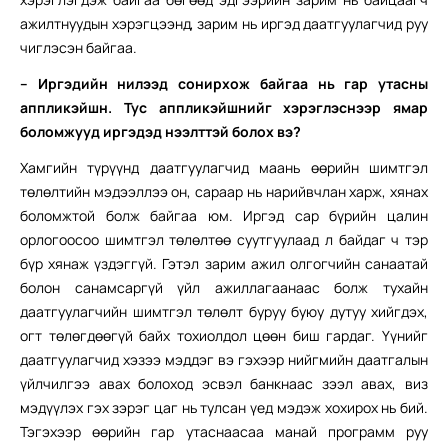
ажилтнуудын хэрэгцээнд, зарим нь иргэд даатгуулагчид руу
чиглэсэн байгаа.
– Иргэдийн нилээд сонирхож байгаа нь гар утасны
аппликэйшн. Тус аппликэйшнийг хэрэглэснээр ямар
боломжууд иргэдэд нээлттэй болох вэ?
Хамгийн түрүүнд даатгуулагчид маань өөрийн шимтгэл
төлөлтийн мэдээллээ он, сараар нь нарийвчлан харж, хянах
боломжтой болж байгаа юм. Иргэд сар бүрийн цалин
орлогоосоо шимтгэл төлөлтөө суутгуулаад л байдаг ч тэр
бүр хянаж үздэггүй. Гэтэл зарим ажил олгогчийн санаатай
болон санамсаргүй үйл ажиллагаанаас болж тухайн
даатгуулагчийн шимтгэл төлөлт буруу буюу дутуу хийгдэх,
огт төлөгдөөгүй байх тохиолдол цөөн биш гардаг. Үүнийг
даатгуулагчид хэзээ мэддэг вэ гэхээр нийгмийн даатгалын
үйлчилгээ авах болоход эсвэл банкнаас зээл авах, виз
мэдүүлэх гэх зэрэг цаг нь тулсан үед мэдэж хохирох нь бий.
Тэгэхээр өөрийн гар утаснаасаа манай программ руу