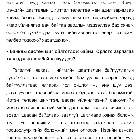
нэвтэрч шууд хянаад явах боломжтой болсон. Эрүүл
мэндийн даатгалын шимтгэл төлөлтөө мөн адил зарчмаар
хянаж болно. Эргээд ийнхүү шимтгэл төлснийхөө хариуд
ямар үйлчилгээ авч байгаа зардлын мэдээллээ бас хянаж
болох ба тухайн даатгуулагчийн авсан тэтгэвэр, тэтгэмж,
төлбөр тодорхой харагдах юм.
– Банкны систем шиг ойлгогдож байна. Орлого зарлагаа
хянаад явах юм байна шүү дээ?
– Тэгэлгүй яахав. Нийгмийн даатгалын байгууллагын
тухайлбал, татвар халамжийн байгууллага зэрэг бусад
байгууллагаас ялгарах гол онцлог нь энэ шүү дээ.
Даатгуулагч төлснийхээ хэрээр буцаад авах боломжтой.
Иргэн төлсөн шимтгэл, авсан үйлчилгээний санхүүгийн
мэдээллээ заавал нийгмийн даатгалын хэлтэст очиж авах,
эсвэл цаасан байдлаар авалгүй цахимаар хянах боломж
юм. Тус аппликэйшн нь тэтгэвэр авагчдад нарийн
тооцоолуур хийх боломжийг мөн олгосон. Нэрийн дансаа
тооцоолж үзэх боломжтой. Тэтгэвэр авагч тэтгэврийн түүх,