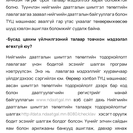
болно. Түүнчлэн нийгмийн даатгалын шимтгэл төлөлтийн
лавлагаагаа заавал нийгмийн даатгалын байгууллага болон
ТҮЦ машинаас авалгүй гар утас ухаалаг төхөөрөмжөөсөө
шууд хэвлэн ашиглах боломжийг судалж байна.
-Бусад цахим үйлчилгээний талаар товчхон мэдээлэл
өгөхгүй юу?
Нийгмийн даатгалын шимтгэл төлөлтийн тодорхойлолт
лавлагааг үнэн бодитой эсэхийг шалгах програм
нэвтрүүлсэн. Энэ нь лавлагаа мэдээллийг хуурамчаар
үйлдэгдэхээс сэргийлэх юм. Өөрөөр хэлбэл ТҮЦ машинаас
авсан шимтгэл төлөлтийн тодорхойлолт дээрх бар код
болон даатгуулагчийн регистрийг манай
байгууллагын
www.ndaatgal.mn
вэб сайт дахь Нийгмийн
даатгалын шимтгэл төлөлтийн талаарх тодорхойлолтыг
шалгах
http://data.ndaatgal.mn:8080/checklav
хэсэгт оруулж
бодит эсэхийг шалгаж болдог болсон. Үүнийг элчин сайдын
яам болон арилжааны банкууд ашиглаж, давхар хянаж