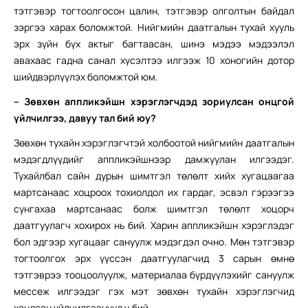
тэтгэвэр тогтоолгосон цалин, тэтгэвэр олголтын байдал
зэргээ харах боломжтой. Нийгмийн даатгалын тухай хууль
эрх зүйн бүх актыг багтаасан, шинэ мэдээ мэдээлэл
авахаас гадна санал хүсэлтээ илгээж 10 хоногийн дотор
шийдвэрлүүлэх боломжтой юм.
– Зөвхөн аппликэйшн хэрэглэгчдэд зориулсан онцгой
үйлчилгээ, давуу тал бий юу?
Зөвхөн тухайн хэрэглэгчтэй холбоотой нийгмийн даатгалын
мэдэгдлүүдийг аппликэйшнээр дамжуулан илгээдэг.
Тухайлбал сайн дурын шимтгэл төлөлт хийх хугацаагаа
мартсанаас хоцроох тохиолдол их гардаг, эсвэл гэрээгээ
сунгахаа мартсанаас болж шимтгэл төлөлт хоцорч
даатгуулагч хохирох нь бий. Харин аппликэйшн хэрэглэдэг
бол эдгээр хугацааг сануулж мэдэгдэл очно. Мөн тэтгэвэр
тогтоолгох эрх үүссэн даатгуулагчид 3 сарын өмнө
тэтгэврээ тооцоолуулж, материалаа бүрдүүлэхийг сануулж
мессеж илгээдэг гэх мэт зөвхөн тухайн хэрэглэгчид
хандсан үйлчилгээнүүд ч бий.