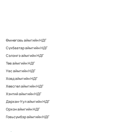
Өмнөговь аймгийн НДГ
Сүхбаатар аймгийн НДГ
Сэлэнгэ аймгийн НДГ
Төв аймгийн НДГ
Увс аймгийн НДГ
Ховд аймгийн НДГ
Хөвсгөл аймгийн НДГ
Хэнтий аймгийн НДГ
Дархан-Уул аймгийн НДГ
Орхон аймгийн НДГ
Говьсүмбэр аймгийн НДГ