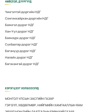
НИЙСЛЭЛ, ДҮҮРГҮҮД
Чингэлтэй дүүргийн НДГ
Сонгинхайрхан дүүргийн НДГ
Баянгол дүүрэг НДГ
Хан-Уул дүүрэг НДГ
Баянзүрх дүүрэг НДГ
Сүхбаатар дүүрэг НДГ
Багануур дүүрэг НДГ
Налайх дүүрэг НДГ
Багахангай дүүрэг НДГ
ХЭРЭГЦЭЭТ ХОЛБООСУУД
МОНГОЛ УЛСЫН ЗАСГИЙН ГАЗАР
ГЭР БҮЛ, ХӨДӨЛМӨР, НИЙГМИЙН ХАМГААЛЛЫН ЯАМ
ЭРҮҮЛ МЭНДИЙН ДААТГАЛЫН ЕРӨНХИЙ ГАЗАР