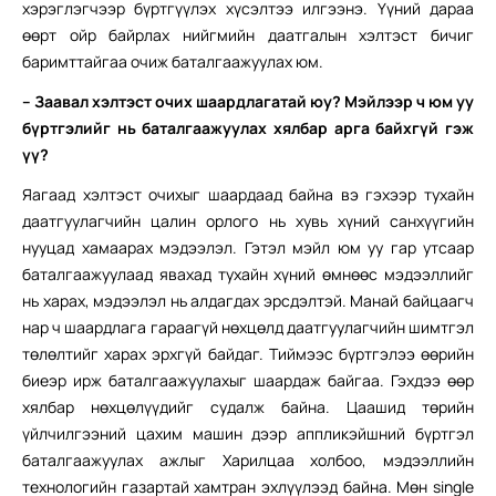
хэрэглэгчээр бүртгүүлэх хүсэлтээ илгээнэ. Үүний дараа
өөрт ойр байрлах нийгмийн даатгалын хэлтэст бичиг
баримттайгаа очиж баталгаажуулах юм.
–
Заавал хэлтэст очих шаардлагатай юу? Мэйлээр ч юм уу
бүртгэлийг нь баталгаажуулах хялбар арга байхгүй гэж
үү?
Яагаад хэлтэст очихыг шаардаад байна вэ гэхээр тухайн
даатгуулагчийн цалин орлого нь хувь хүний санхүүгийн
нууцад хамаарах мэдээлэл. Гэтэл мэйл юм уу гар утсаар
баталгаажуулаад явахад тухайн хүний өмнөөс мэдээллийг
нь харах, мэдээлэл нь алдагдах эрсдэлтэй. Манай байцаагч
нар ч шаардлага гараагүй нөхцөлд даатгуулагчийн шимтгэл
төлөлтийг харах эрхгүй байдаг. Тиймээс бүртгэлээ өөрийн
биеэр ирж баталгаажуулахыг шаардаж байгаа. Гэхдээ өөр
хялбар нөхцөлүүдийг судалж байна. Цаашид төрийн
үйлчилгээний цахим машин дээр аппликэйшний бүртгэл
баталгаажуулах ажлыг Харилцаа холбоо, мэдээллийн
технологийн газартай хамтран эхлүүлээд байна. Мөн single