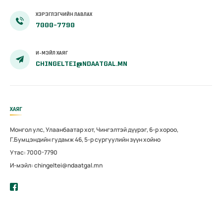
ХЭРЭГЛЭГЧИЙН ЛАВЛАХ
7000-7790
И-МЭЙЛ ХАЯГ
CHINGELTEI@NDAATGAL.MN
ХАЯГ
Монгол улс, Улаанбаатар хот, Чингэлтэй дүүрэг, 6-р хороо,
Г.Бумцэндийн гудамж 46, 5-р сургуулийн зүүн хойно
Утас: 7000-7790
И-мэйл: chingeltei@ndaatgal.mn