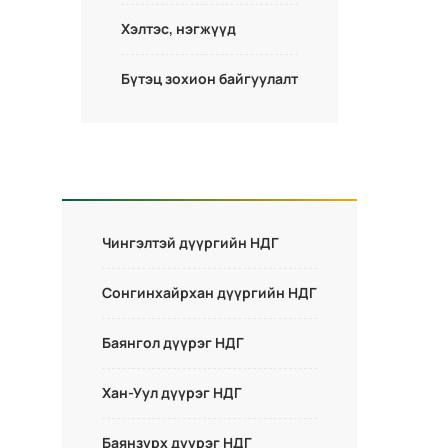
Хэлтэс, нэгжүүд
Бүтэц зохион байгуулалт
Чингэлтэй дүүргийн НДГ
Сонгинхайрхан дүүргийн НДГ
Баянгол дүүрэг НДГ
Хан-Уул дүүрэг НДГ
Баянзүрх дүүрэг НДГ