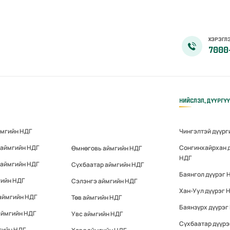
ХЭРЭГЛЭ
7000
НИЙСЛЭЛ, ДҮҮРГҮ
ймгийн НДГ
Чингэлтэй дүүрг
 аймгийн НДГ
Сонгинхайрхан 
Өмнөговь аймгийн НДГ
НДГ
 аймгийн НДГ
Сүхбаатар аймгийн НДГ
Баянгол дүүрэг 
гийн НДГ
Сэлэнгэ аймгийн НДГ
Хан-Уул дүүрэг 
аймгийн НДГ
Төв аймгийн НДГ
Баянзүрх дүүрэг
аймгийн НДГ
Увс аймгийн НДГ
Сүхбаатар дүүрэ
гийн НДГ