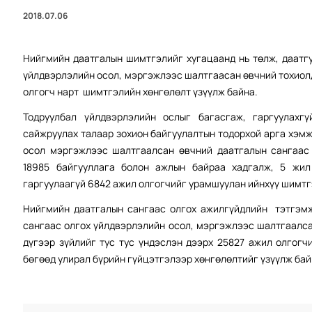
2018.07.06
Нийгмийн даатгалын шимтгэлийг хугацаанд нь төлж, даатгу
үйлдвэрлэлийн осол, мэргэжлээс шалтгаасан өвчний тохиол
олгогч нарт шимтгэлийн хөнгөлөлт үзүүлж байна.
Тодруулбал үйлдвэрлэлийн ослыг багасгаж, гаргуулахг
сайжруулах талаар зохион байгуулалтын тодорхой арга хэмж
осол мэргэжлээс шалтгаалсан өвчний даатгалын сангаас 
18985 байгууллага болон ажлын байраа хадгалж, 5 жил
гаргуулаагүй 6842 ажил олгогчийг урамшуулан ийнхүү шимтг
Нийгмийн даатгалын сангаас олгох ажилгүйдлийн тэтгэмжи
сангаас олгох үйлдвэрлэлийн осол, мэргэжлээс шалтгаалсан
дүгээр зүйлийг тус тус үндэслэн дээрх 25827 ажил олгогч
бөгөөд улирал бүрийн гүйцэтгэлээр хөнгөлөлтийг үзүүлж бай