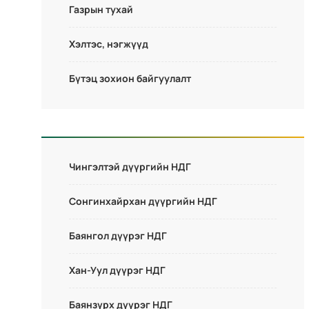
Газрын тухай
Хэлтэс, нэгжүүд
Бүтэц зохион байгуулалт
Чингэлтэй дүүргийн НДГ
Сонгинхайрхан дүүргийн НДГ
Баянгол дүүрэг НДГ
Хан-Уул дүүрэг НДГ
Баянзүрх дүүрэг НДГ