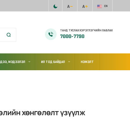
EN
ТАНД ТУСЛАХ ХЭРЭГЛЭГЧИЙН ЛАВЛАХ
7000-7790
ДЭЭ, МЭДЭЭЛЭЛ
ИЛ ТОД БАЙДАЛ
НЭМЭЛТ
элийн хөнгөлөлт үзүүлж