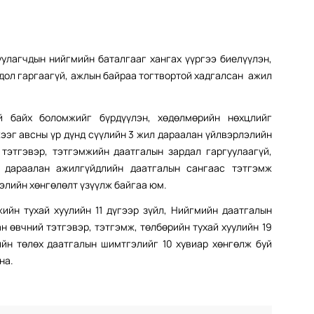
улагчдын нийгмийн баталгааг хангах үүргээ биелүүлэн,
дол гаргаагүй, ажлын байраа тогтвортой хадгалсан ажил
үй байх боломжийг бүрдүүлэн, хөдөлмөрийн нөхцлийг
ээг авсны үр дүнд сүүлийн 3 жил дараалан үйлвэрлэлийн
тэтгэвэр, тэтгэмжийн даатгалын зардал гаргуулаагүй,
 дараалан ажилгүйдлийн даатгалын сангаас тэтгэмж
элийн хөнгөлөлт үзүүлж байгаа юм.
йн тухай хуулийн 11 дүгээр зүйл, Нийгмийн даатгалын
 өвчний тэтгэвэр, тэтгэмж, төлбөрийн тухай хуулийн 19
ийн төлөх даатгалын шимтгэлийг 10 хувиар хөнгөлж буй
на.