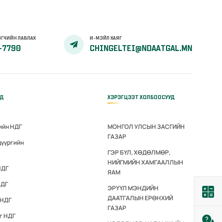
ГЧИЙН ЛАВЛАХ
И-МЭЙЛ ХАЯГ
-7790
CHINGELTEI@NDAATGAL.MN
ҮД
ХЭРЭГЦЭЭТ ХОЛБООСУУД
ийн НДГ
МОНГОЛ УЛСЫН ЗАСГИЙН
ГАЗАР
дүүргийн
ГЭР БҮЛ, ХӨДӨЛМӨР,
НИЙГМИЙН ХАМГААЛЛЫН
НДГ
ЯАМ
НДГ
ЭРҮҮЛ МЭНДИЙН
ДААТГАЛЫН ЕРӨНХИЙ
 НДГ
ГАЗАР
г НДГ