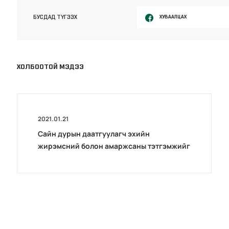
ХУВААЛЦАХ
БУСДАД ТҮГЭЭХ
ХОЛБООТОЙ МЭДЭЭ
2021.01.21
Сайн дурын даатгуулагч эхийн
жирэмсний болон амаржсаны тэтгэмжийг
100 хувиар олгож эхэллээ