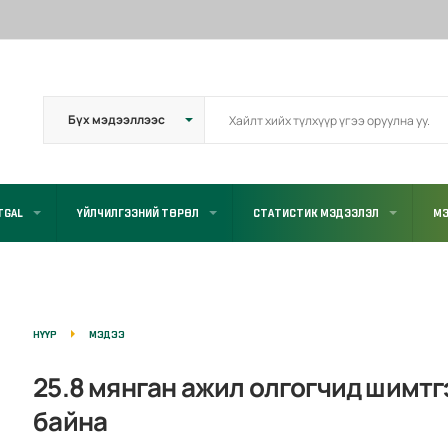
TGAL
ҮЙЛЧИЛГЭЭНИЙ ТӨРӨЛ
СТАТИСТИК МЭДЭЭЛЭЛ
МЭ
НҮҮР
МЭДЭЭ
25.8 мянган ажил олгогчид шимтг
байна