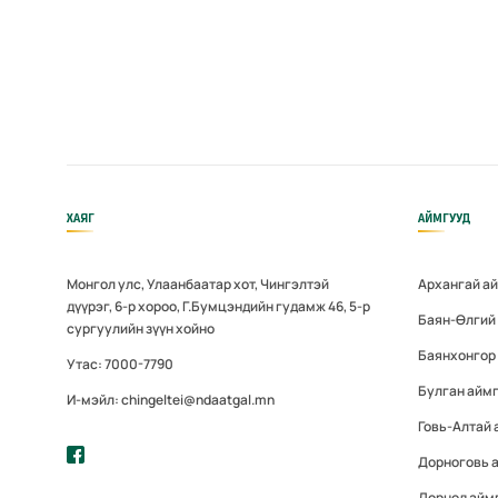
ХАЯГ
АЙМГУУД
Монгол улс, Улаанбаатар хот, Чингэлтэй
Архангай а
дүүрэг, 6-р хороо, Г.Бумцэндийн гудамж 46, 5-р
Баян-Өлгий
сургуулийн зүүн хойно
Баянхонгор
Утас: 7000-7790
Булган айм
И-мэйл: chingeltei@ndaatgal.mn
Говь-Алтай 
Дорноговь 
Дорнод айм