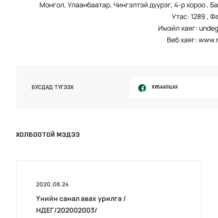
Монгол, Улаанбаатар, Чингэлтэй дүүрэг, 4-р хороо , Б
Утас: 1289 , Ф
Имэйл хаяг: unde
Веб хаяг: www.
ХУВААЛЦАХ
БУСДАД ТҮГЭЭХ
ХОЛБООТОЙ МЭДЭЭ
2020.08.24
Үнийн санал авах урилга /
НДЕГ/202002003/