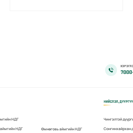
ХЭРЭГЛЭ
7000
НИЙСЛЭЛ, ДҮҮРГҮ
ймгийн НДГ
Чингэлтэй дүүрг
 аймгийн НДГ
Сонгинхайрхан 
Өмнөговь аймгийн НДГ