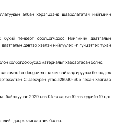
уллагуудын албан хэрэгцээнд шаардлагатай нийгмийн
х бүхий тендерт оролцогчдоос Нийгмийн даатгалын
даатгалын дэвтэр хэвлэн нийлүүлэх -г гүйцэтгэх тухай
болон холбогдох бусад материалыг хавсаргасан болно.
гаас өмнө tender.gov.mn цахим сайтаар ирүүлэх бөгөөд эх
ргэжилтэн С.Цээсүрэн утас:328030-605 гэсэн хаягаар
г байлцуулан 2020 оны 04 -р сарын 10 -ны өдрийн 10 цаг
ллийг доорх хаягаар авч болно.