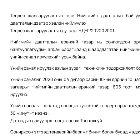
Тендер шалгаруулалтын нэр: Нийгмийн даатгалын байгу
даатгалын дэвтэр хэвлэн нийлүүлэх
Тендер шалгаруулалтын дугаар: НДЕГ/202002001
Нийгмийн даатгалын ерөнхий газар нь сонгогдсон эр
байгууллагуудын албан хэрэгцээнд шаардлагатай нийгмийн 
үнийн санал ирүүлэхийг урьж байна.
Үнийн санал ирүүлэх ажлын зураг , техникийн тодорхойлолт 
Үнийн саналыг 2020 оны 04 дүгээр сарын 10-ны өдрийн 10 ца
загварыг Нийгмийн даатгалын ерөнхий газар 605 тоот мэ
ирүүлнэ.
Үнийн саналыг нээлтэд оролцох хүсэлтэй тендерт оролцогчды
30 минут -т нээнэ.
Дотоодын давуу эрх тооцох эсэх: Тооцохгүй
Сонирхсон этгээд тендерийн баримт бичиг болон бусад мэдээ