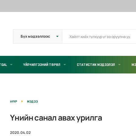
TGAL
ҮЙЛЧИЛГЭЭНИЙ ТӨРӨЛ
СТАТИСТИК МЭДЭЭЛЭЛ
МЭ
НҮҮР
МЭДЭЭ
Үнийн санал авах урилга
2020.04.02