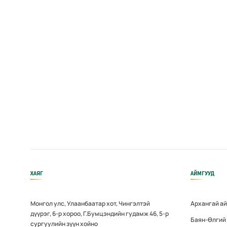
ХАЯГ
АЙМГУУД
Монгол улс, Улаанбаатар хот, Чингэлтэй
Архангай а
дүүрэг, 6-р хороо, Г.Бумцэндийн гудамж 46, 5-р
Баян-Өлгий
сургуулийн зүүн хойно