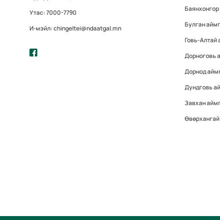
Баянхонгор
Утас: 7000-7790
Булган айм
И-мэйл: chingeltei@ndaatgal.mn
Говь-Алтай 
Дорноговь 
Дорнод айм
Дундговь а
Завхан айм
Өвөрхангай