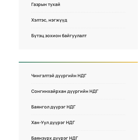
Газрын тухай
Хэлтэс, нэгжүүд
Бүтэц зохион байгуулалт
Чингэлтэй дүүргийн НДГ
Сонгинхайрхан дүүргийн НДГ
Баянгол дүүрэг НДГ
Хан-Уул дүүрэг НДГ
Баянзүрх дүүрэг НДГ