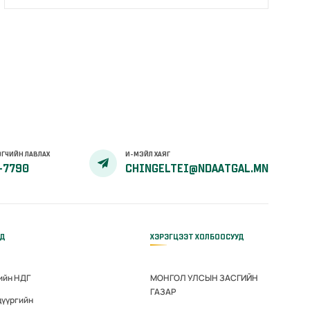
ГЧИЙН ЛАВЛАХ
И-МЭЙЛ ХАЯГ
-7790
CHINGELTEI@NDAATGAL.MN
ҮД
ХЭРЭГЦЭЭТ ХОЛБООСУУД
ийн НДГ
МОНГОЛ УЛСЫН ЗАСГИЙН
ГАЗАР
дүүргийн