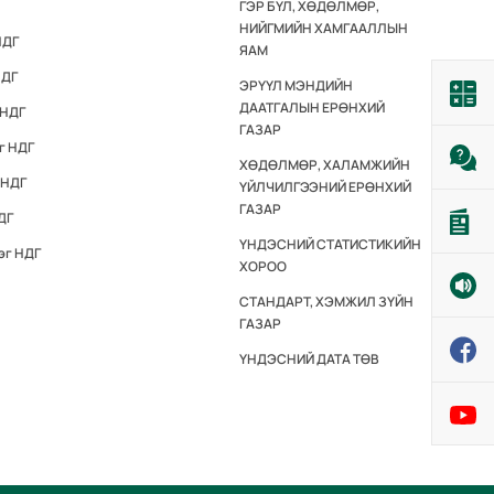
ГЭР БҮЛ, ХӨДӨЛМӨР,
НИЙГМИЙН ХАМГААЛЛЫН
НДГ
ЯАМ
НДГ
ЭРҮҮЛ МЭНДИЙН
ДААТГАЛЫН ЕРӨНХИЙ
 НДГ
ГАЗАР
г НДГ
ХӨДӨЛМӨР, ХАЛАМЖИЙН
 НДГ
ҮЙЛЧИЛГЭЭНИЙ ЕРӨНХИЙ
ГАЗАР
ДГ
ҮНДЭСНИЙ СТАТИСТИКИЙН
эг НДГ
ХОРОО
СТАНДАРТ, ХЭМЖИЛ ЗҮЙН
ГАЗАР
ҮНДЭСНИЙ ДАТА ТӨВ