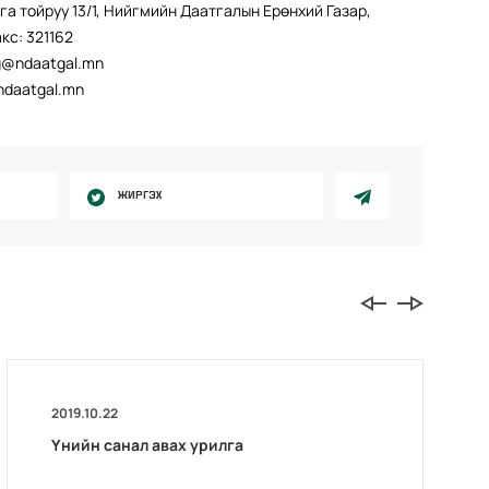
ага тойруу 13/1, Нийгмийн Даатгалын Ерөнхий Газар,
акс: 321162
g@ndaatgal.mn
ndaatgal.mn
ЖИРГЭХ
2019.10.22
Үнийн санал авах урилга