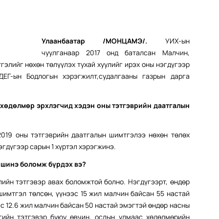
Улаанбаатар /МОНЦАМЭ/.
УИХ-ын
чуулганаар 2017 онд баталсан Малчин,
элийг нөхөн төлүүлэх тухай хуулийг ирэх оны нэгдүгээр
ДЕГ-ын Бодлогын хэрэгжилт,судалгааны газрын дарга
 хөдөлмөр эрхлэгчид хэдэн оны тэтгэврийн даатгалын
2019 оны тэтгэврийн даатгалын шимтгэлээ нөхөн төлөх
эгдүгээр сарын 1 хүртэл хэрэгжинэ.
 шинэ боломж бүрдэх вэ?
лийн тэтгэвэр авах боломжтой болно. Нэгдүгээрт, өндөр
шимтгэл төлсөн, үүнээс 15 жил малчин байсан 55 настай
с 12.6 жил малчин байсан 50 настай эмэгтэй өндөр насны
угийн тэтгэвэр буюу өвчин, ослын улмаас хөдөлмөрийн