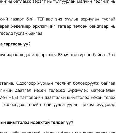
чин”-ы батламж зэрэгт нь тулгуурлан малчин гэдгийг нь
хий газарт бий. ТЕГ-аас энэ хуульд зориулан тусгай
араа хөдөлмөр эрхлэгчийг татвар төлсөн байдлаар нь
төсөлд тусгаж байгаа.
а гаргасан уу?
хувиараа хөдөлмөр эрхлэгч 88 мянган иргэн байна. Энэ
батална. Одоогоор журмын төслийг боловсруулж байгаа
гмийн даатгал нөхөн төлөхөд бүрдүүлэх материалын
 Мөн НДЕГ тэтгэврийн даатгалын шимтгэлээ нөхөн төлөх
 холбогдох төрийн байгууллагуудын цахим хуудсаар
ын шимтгэлээ идэвхтэй төлдөг үү?
эсэн хоёр төрөлтэй. Малчин болон хувиараа хөдөлмөр