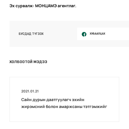
Эх сурвалж: МОНЦАМЭ агентлаг.
ХУВААЛЦАХ
БУСДАД ТҮГЭЭХ
ХОЛБООТОЙ МЭДЭЭ
2021.01.21
Сайн дурын даатгуулагч эхийн
жирэмсний болон амаржсаны тэтгэмжийг
100 хувиар олгож эхэллээ