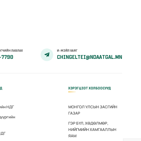
ГЧИЙН ЛАВЛАХ
И-МЭЙЛ ХАЯГ
-7790
CHINGELTEI@NDAATGAL.MN
ҮД
ХЭРЭГЦЭЭТ ХОЛБООСУУД
ийн НДГ
МОНГОЛ УЛСЫН ЗАСГИЙН
ГАЗАР
дүүргийн
ГЭР БҮЛ, ХӨДӨЛМӨР,
НИЙГМИЙН ХАМГААЛЛЫН
НДГ
ЯАМ