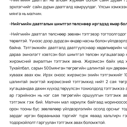
эрхлэгчийг сайн дурын даатгалд хамруулдаг. Улсын хэмжээн
мянга нь малчин.
-Нийгмийн даатгалын шимтгэл төлснөөр иргэдэд ямар бо
-Нийгмийн даатгал төлснөөр зөвхөн тэтгэвэр тогтоолгодог
төрөлтэй. Үүнээс дээр дурдсан өндөр насны болон үйлдвэрлэ
байна. Тэтгэмжийн даатгалд даатгуулснаар хөдөлмөрийн ч
дараа эмнэлэгт хэвтсэн бол шимтгэл төлсөн хугацаагаар 
жирэмсний амралтын тэтгэмж авна. Жирэмсэн байх үед х
Тухайлбал, сарын 500мянган төгрөгийн цалинтай хүн дөрвөн 
хувааж авах юм. Ирэх оноос жирэмсэн эхийн тэтгэмжийг 1
цалинтай эмэгтэй жирэмсэний тэтгэмжид нийт 2 сая төгр
хугацаандаа дахин хүүхэд төрүүлсэн тохиолдолд тэтгэмжээ 
ар гэрийнхэн нь нэг сая төгрөгийн оршуулгын тэтгэмж а
тэтгэмж гэж бий. Малчин мал хариулж байгаад мориноосоо 
орон тооны бус зөвлөлөөр үйлдвэрлэлийн осолд орсныг то
зардаг иргэн барааныхаа тэргийг түрж яваад хальтирч г
тодорхойлолт гаргуулан тэтгэмж авах боломжтой.