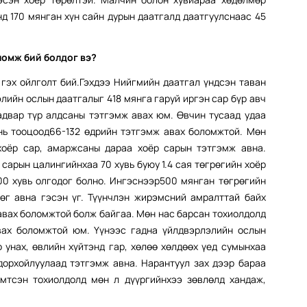
д 170 мянган хүн сайн дурын даатгалд даатгуулснаас 45
ломж бий болдог вэ?
 гэх ойлголт бий.Гэхдээ Нийгмийн даатгал үндсэн таван
лийн ослын даатгалыг 418 мянга гаруй иргэн сар бүр авч
адвар түр алдсаны тэтгэмж авах юм. Өвчин тусаад удаа
нь тооцоод66-132 өдрийн тэтгэмж авах боломжтой. Мөн
оёр сар, амаржсаны дараа хоёр сарын тэтгэмж авна.
сарын цалингийнхаа 70 хувь буюу 1.4 сая төгрөгийн хоёр
00 хувь олгодог болно. Ингэснээр500 мянган төгрөгийн
өг авна гэсэн үг. Түүнчлэн жирэмсний амралттай байх
авах боломжтой болж байгаа. Мөн нас барсан тохиолдолд
вах боломжтой юм. Үүнээс гадна үйлдвэрлэлийн ослын
унах, өвлийн хүйтэнд гар, хөлөө хөлдөөх үед сумынхаа
дорхойлуулаад тэтгэмж авна. Нарантуул зах дээр бараа
эмтсэн тохиолдолд мөн л дүүргийнхээ зөвлөлд хандаж,