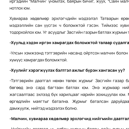
иргэдийн “Малчин” үнэмлэх, баярын бичиг, жуух, “Сайн мал
нотлох юм.
Хувиараа хөдөлмөр эрхлэгчдийн мэдээлэл Татварын ерөн
мэдээллийн сан үүсгэх ч боломжтой гэсэн. Тиймээс хуви
тодорхойлох юм. Уг асуудлыг Засгийн газрын батлах журмын 
-Хуульд хэдэн иргэн хамрагдах боломжтой талаар судалга
-Улсын хэмжээнд тэтгэврийн насанд ойртсон малчин болон 
хүмүүс хамрагдах боломжтой.
-Хуулийг хэрэгжүүлэх бэлтгэл ажлыг бүрэн хангасан уу?
-Тэтгэврийн даатгал нөхөн төлөх журмыг Засгийн газар 
бөгөөд энэ сард багтаан батлах юм. Энэ журмаар ний
жагсаалтаас эхлээд бүх харилцааг нарийн зохицуулах юм.
өргөдлийн маягтыг батална. Журмыг баталсан даруйдаа
дамжуулж, нийтэд мэдээлэх болно.
-Малчин, хувиараа хөдөлмөр эрхлэгчид нийгмийн даатгал
-Нийгмийн даатгал нь албан журмын болон сайн дурын г