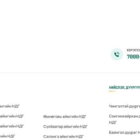
ХЭРЭГЛЭ
7000
НИЙСЛЭЛ, ДҮҮРГҮ
ймгийн НДГ
Чингэлтэй дүүрг
 аймгийн НДГ
Сонгинхайрхан 
Өмнөговь аймгийн НДГ
НДГ
 аймгийн НДГ
Сүхбаатар аймгийн НДГ
Баянгол дүүрэг 
гийн НДГ
Сэлэнгэ аймгийн НДГ