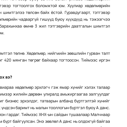
тгэвэр тогтоолгох боломжтой юм. Хуулиар хөдөлмөрийн
 шимтгэлээ төлсөн байх ёстой. Гуравдугаарт, тэтгэвэр
өлмөрийн чадваргүй гишүүд буюу хүүхдүүд нь тэжээгчээ
 барахынхаа өмнө 3 жил тэтгэврийн даатгалын шимтгэл
юм.
имтгэл төлнө. Хөдөлмөр, нийгмийн зөвшлийн гурван талт
г 420 мянган төгрөг байхаар тогтоосон. Тиймээс иргэн
ох вэ?
увиараа хөдөлмөр эрхлэгч гэж ямар хүнийг хэлэх талаар
шимээр жилийн дөрвөн улиралд амьжиргаагаа залгуулдаг
иг бизнес эрхэлдэг, татварын албанд бүртгэлтэй хүнийг
 үндсэн баримт нь малын тооллогын бүртгэл буюу А данс.
олон гардаг. Тиймээс ХНХ-ын сайдын тушаалаар Малчнаар
 бүрт байгуулсан. Энэ зөвлөл А данс нь олдохгүй байгаа