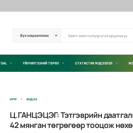
TGAL
ҮЙЛЧИЛГЭЭНИЙ ТӨРӨЛ
СТАТИСТИК МЭДЭЭЛЭЛ
МЭ
НҮҮР
МЭДЭЭ
Ц.ГАНЦЭЦЭГ: Тэтгэврийн даатгал
42 мянган төгрөгөөр тооцож нөхө