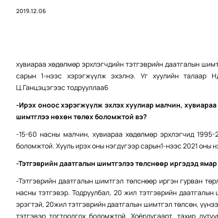
2019.12.06
хувиараа хөдөлмөр эрхлэгчдийн тэтгэврийн даатгалын шимтг
сарын 1-нээс хэрэгжүүлж эхэлнэ. Уг хуулийн талаар Н
Ц.Ганцэцэгээс тодрууллаа6
-Ирэх оноос хэрэгжүүлж эхлэх хуулиар малчин, хувиараа
шимтглээ нөхөн төлөх боломжтой вэ?
-15-60 насны малчин, хувиараа хөдөлмөр эрхлэгчид 1995-
боломжтой. Хууль ирэх оны нэгдүгээр сарын1-нээс 2021 оны н
-Тэтгэврийн даатгалын шимтгэлээ төлснөөр иргэдэд ямар
-Тэтгэврийн даатгалын шимтгэл төлснөөр иргэн гурван төр
насны тэтгэвэр. Тодруулбал, 20 жил тэтгэврийн даатгалын 
эрэгтэй, 20жил тэтгэврийн даатгалын шимтгэл төлсөн, үүнээ
тэтгэвэр тогтоолгох боломжтой. Хоёрдугаарт, тахир дуту