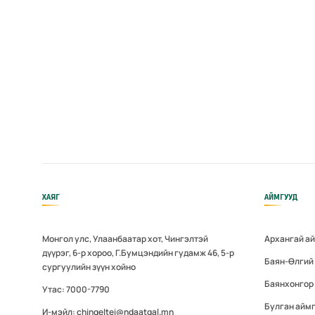
ХАЯГ
АЙМГУУД
Монгол улс, Улаанбаатар хот, Чингэлтэй
Архангай а
дүүрэг, 6-р хороо, Г.Бумцэндийн гудамж 46, 5-р
Баян-Өлгий
сургуулийн зүүн хойно
Баянхонгор
Утас: 7000-7790
Булган айм
И-мэйл: chingeltei@ndaatgal.mn