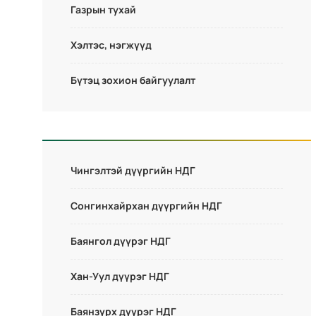
Газрын тухай
Хэлтэс, нэгжүүд
Бүтэц зохион байгуулалт
Чингэлтэй дүүргийн НДГ
Сонгинхайрхан дүүргийн НДГ
Баянгол дүүрэг НДГ
Хан-Уул дүүрэг НДГ
Баянзүрх дүүрэг НДГ