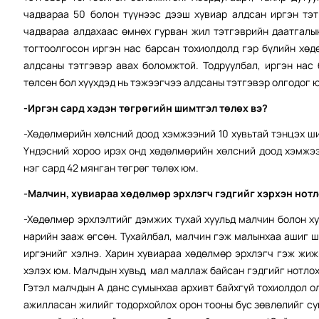
чадвараа 50 болон түүнээс дээш хувиар алдсан иргэн тэ
чадвараа алдахаас өмнөх гурван жил тэтгэврийн даатгалын
тогтоолгосон иргэн нас барсан тохиолдолд гэр бүлийн хөд
алдсаны тэтгэвэр авах боломжтой. Тодруулбал, иргэн нас
төлсөн бол хүүхдэд нь тэжээгчээ алдсаны тэтгэвэр олгодог 
-Иргэн сард хэдэн төгрөгийн шимтгэл төлөх вэ?
-Хөдөлмөрийн хөлсний доод хэмжээний 10 хувьтай тэнцэх ш
Үндэсний хороо ирэх онд хөдөлмөрийн хөлсний доод хэмжээ
нэг сард 42 мянган төгрөг төлөх юм.
-Малчин, хувиараа хөдөлмөр эрхлэгч гэдгийг хэрхэн нотл
-Хөдөлмөр эрхлэлтийг дэмжих тухай хуульд малчин болон х
нарийн зааж өгсөн. Тухайлбал, малчин гэж малынхаа ашиг 
иргэнийг хэлнэ. Харин хувиараа хөдөлмөр эрхлэгч гэж жиж
хэлэх юм. Малчдын хувьд, мал маллаж байсан гэдгийг нотлох
Гэтэл малчдын А данс сумынхаа архивт байхгүй тохиолдол 
ажилласан жилийг тодорхойлох орон тооны бус зөвлөлийг сум