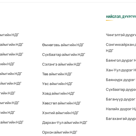
НИЙСЛЭЛ, ДҮҮРГҮ
ймгийн НДГ
Чингэлтэй дүүрг
 аймгийн НДГ
Сонгинхайрхан 
Өмнөговь аймгийн НДГ
НДГ
 аймгийн НДГ
Сүхбаатар аймгийн НДГ
Баянгол дүүрэг 
гийн НДГ
Сэлэнгэ аймгийн НДГ
Хан-Уул дүүрэг 
аймгийн НДГ
Төв аймгийн НДГ
Баянзүрх дүүрэг
аймгийн НДГ
Увс аймгийн НДГ
Сүхбаатар дүүрэ
гийн НДГ
Ховд аймгийн НДГ
Багануур дүүрэг
ймгийн НДГ
Хөвсгөл аймгийн НДГ
Налайх дүүрэг Н
гийн НДГ
Хэнтий аймгийн НДГ
Багахангай дүүр
 аймгийн НДГ
Дархан-Уул аймгийн НДГ
Орхон аймгийн НДГ