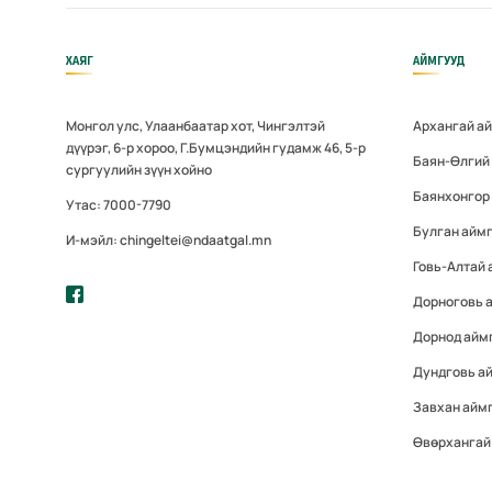
ХАЯГ
АЙМГУУД
Монгол улс, Улаанбаатар хот, Чингэлтэй
Архангай а
дүүрэг, 6-р хороо, Г.Бумцэндийн гудамж 46, 5-р
Баян-Өлгий
сургуулийн зүүн хойно
Баянхонгор
Утас: 7000-7790
Булган айм
И-мэйл: chingeltei@ndaatgal.mn
Говь-Алтай 
Дорноговь 
Дорнод айм
Дундговь а
Завхан айм
Өвөрхангай