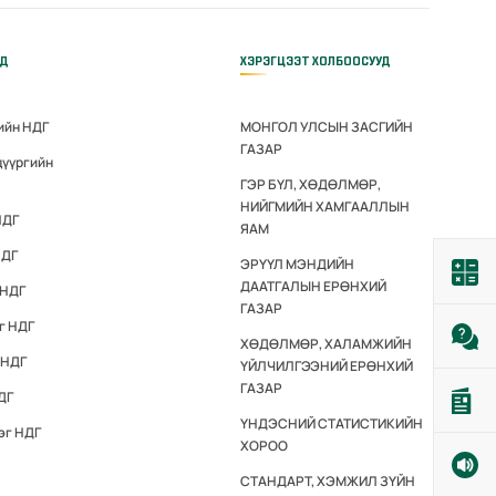
ҮД
ХЭРЭГЦЭЭТ ХОЛБООСУУД
ийн НДГ
МОНГОЛ УЛСЫН ЗАСГИЙН
ГАЗАР
дүүргийн
ГЭР БҮЛ, ХӨДӨЛМӨР,
НИЙГМИЙН ХАМГААЛЛЫН
НДГ
ЯАМ
НДГ
ЭРҮҮЛ МЭНДИЙН
ДААТГАЛЫН ЕРӨНХИЙ
 НДГ
ГАЗАР
г НДГ
ХӨДӨЛМӨР, ХАЛАМЖИЙН
 НДГ
ҮЙЛЧИЛГЭЭНИЙ ЕРӨНХИЙ
ГАЗАР
ДГ
ҮНДЭСНИЙ СТАТИСТИКИЙН
эг НДГ
ХОРОО
СТАНДАРТ, ХЭМЖИЛ ЗҮЙН