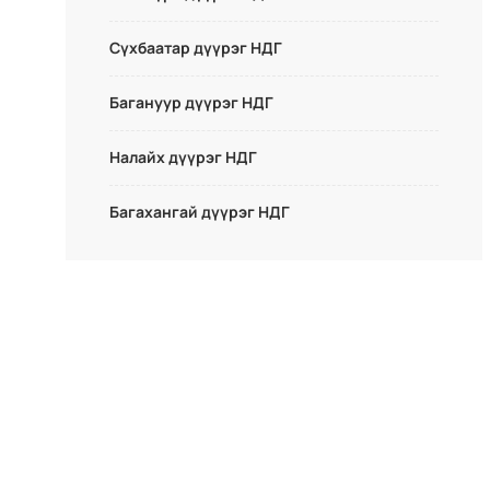
Сүхбаатар дүүрэг НДГ
Багануур дүүрэг НДГ
Налайх дүүрэг НДГ
Багахангай дүүрэг НДГ