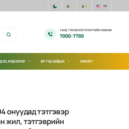
EN
ТАНД ТУСЛАХ ХЭРЭГЛЭГЧИЙН ЛАВЛАХ
7000-7790
ДЭЭ, МЭДЭЭЛЭЛ
ИЛ ТОД БАЙДАЛ
НЭМЭЛТ
4 онуудад тэтгэвэр
н жил, тэтгэврийн