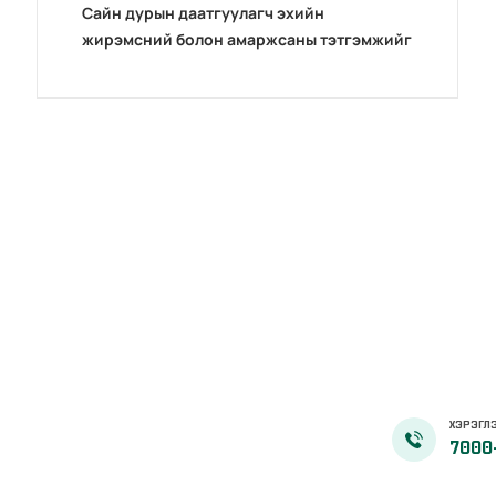
Сайн дурын даатгуулагч эхийн
жирэмсний болон амаржсаны тэтгэмжийг
100 хувиар олгож эхэллээ
ХЭРЭГЛЭ
7000