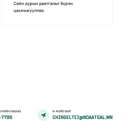
Сайн дурын даатгалыг бүрэн
цахимжууллаа.
ГЧИЙН ЛАВЛАХ
И-МЭЙЛ ХАЯГ
-7790
CHINGELTEI@NDAATGAL.MN