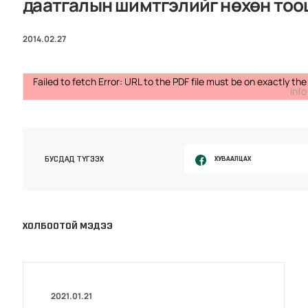
даатгалын шимтгэлийг нөхөн тоо
2014.02.27
Failed to fetch Error: URL to the PDF file must be on exactly 
info
ХУВААЛЦАХ
БУСДАД ТҮГЭЭХ
ХОЛБООТОЙ МЭДЭЭ
2021.01.21