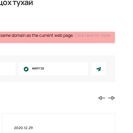
цох тухай
the same domain as the current web page.
Click here for more
ЖИРГЭХ
2020.12.29