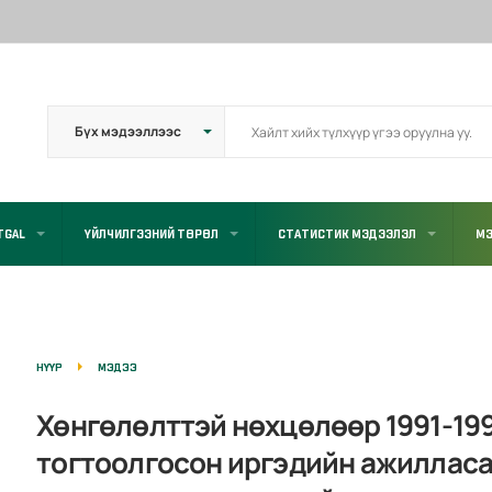
TGAL
ҮЙЛЧИЛГЭЭНИЙ ТӨРӨЛ
СТАТИСТИК МЭДЭЭЛЭЛ
МЭ
НҮҮР
МЭДЭЭ
Хөнгөлөлттэй нөхцөлөөр 1991-199
тогтоолгосон иргэдийн ажилласа