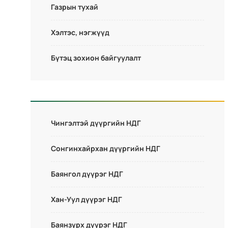
Газрын тухай
Хэлтэс, нэгжүүд
Бүтэц зохион байгуулалт
Чингэлтэй дүүргийн НДГ
Сонгинхайрхан дүүргийн НДГ
Баянгол дүүрэг НДГ
Хан-Уул дүүрэг НДГ
Баянзүрх дүүрэг НДГ