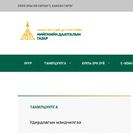
2026 ОНЫ 08 САРЫН 7
, БААСАН ГАРАГ
НҮҮР
ТАНИЛЦУУЛГА
ХУУЛЬ ЭРХ ЗҮЙ
E-NDAA
ТАНИЛЦУУЛГА
Удирдлагын мэндчилгээ