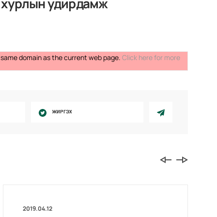
а хурлын удирдамж
the same domain as the current web page.
Click here for more
ЖИРГЭХ
2019.04.12