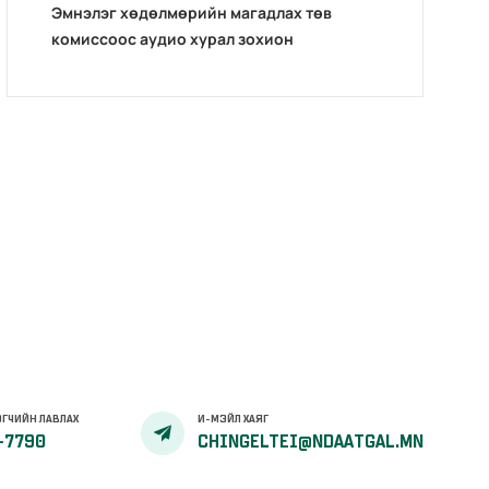
Эмнэлэг хөдөлмөрийн магадлах төв
комиссоос аудио хурал зохион
байгуулав.
ГЧИЙН ЛАВЛАХ
И-МЭЙЛ ХАЯГ
-7790
CHINGELTEI@NDAATGAL.MN