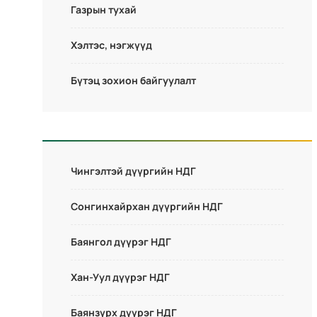
Газрын тухай
Хэлтэс, нэгжүүд
Бүтэц зохион байгуулалт
Чингэлтэй дүүргийн НДГ
Сонгинхайрхан дүүргийн НДГ
Баянгол дүүрэг НДГ
Хан-Уул дүүрэг НДГ
Баянзүрх дүүрэг НДГ