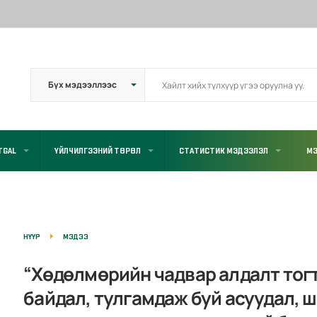
TGAL
ҮЙЛЧИЛГЭЭНИЙ ТӨРӨЛ
СТАТИСТИК МЭДЭЭЛЭЛ
МЭ
НҮҮР
МЭДЭЭ
“Хөдөлмөрийн чадвар алдалт тог
байдал, тулгамдаж буй асуудал, 