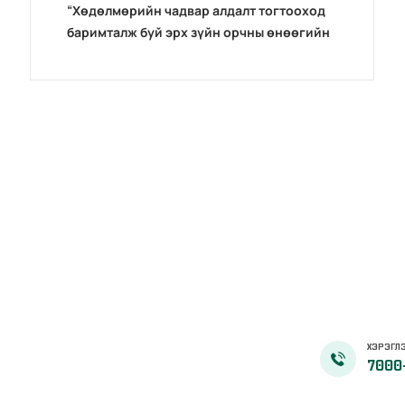
“Хөдөлмөрийн чадвар алдалт тогтооход
баримталж буй эрх зүйн орчны өнөөгийн
байдал” сэдэвт эрдэм шинжилгээний бага
хурал зохион байгуулав.
ХЭРЭГЛЭ
7000