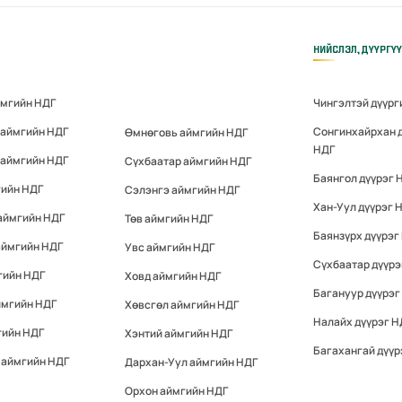
НИЙСЛЭЛ, ДҮҮРГҮ
ймгийн НДГ
Чингэлтэй дүүрг
 аймгийн НДГ
Сонгинхайрхан 
Өмнөговь аймгийн НДГ
НДГ
 аймгийн НДГ
Сүхбаатар аймгийн НДГ
Баянгол дүүрэг 
гийн НДГ
Сэлэнгэ аймгийн НДГ
Хан-Уул дүүрэг 
аймгийн НДГ
Төв аймгийн НДГ
Баянзүрх дүүрэг
аймгийн НДГ
Увс аймгийн НДГ
Сүхбаатар дүүрэ
гийн НДГ
Ховд аймгийн НДГ
Багануур дүүрэг
ймгийн НДГ
Хөвсгөл аймгийн НДГ
Налайх дүүрэг Н
гийн НДГ
Хэнтий аймгийн НДГ
Багахангай дүүр
 аймгийн НДГ
Дархан-Уул аймгийн НДГ
Орхон аймгийн НДГ