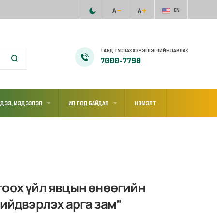
EN
ТАНД ТУСЛАХ ХЭРЭГЛЭГЧИЙН ЛАВЛАХ
7000-7790
ДЭЭ, МЭДЭЭЛЭЛ
ИЛ ТОД БАЙДАЛ
НЭМЭЛТ
тоох үйл явцын өнөөгийн
шийдвэрлэх арга зам”