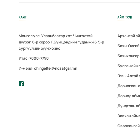
ХАЯГ
АЙМГУУД
Монгол улс, Улаанбаатар хот, Чингэлтэй
Архангай а
дүүрэг, 6-р хороо, Г.Бумцэндийн гудамж 46, 5-р
Баян-Өлгий
сургуулийн зүүн хойно
Баянхонгор
Утас: 7000-7790
Булган айм
И-мэйл: chingeltei@ndaatgal.mn
Говь-Алтай 
Дорноговь 
Дорнод айм
Дундговь а
Завхан айм
Өвөрхангай