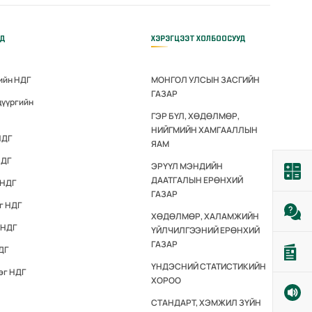
ҮД
ХЭРЭГЦЭЭТ ХОЛБООСУУД
ийн НДГ
МОНГОЛ УЛСЫН ЗАСГИЙН
ГАЗАР
дүүргийн
ГЭР БҮЛ, ХӨДӨЛМӨР,
НИЙГМИЙН ХАМГААЛЛЫН
НДГ
ЯАМ
НДГ
ЭРҮҮЛ МЭНДИЙН
ДААТГАЛЫН ЕРӨНХИЙ
 НДГ
ГАЗАР
г НДГ
ХӨДӨЛМӨР, ХАЛАМЖИЙН
 НДГ
ҮЙЛЧИЛГЭЭНИЙ ЕРӨНХИЙ
ГАЗАР
ДГ
ҮНДЭСНИЙ СТАТИСТИКИЙН
эг НДГ
ХОРОО
СТАНДАРТ, ХЭМЖИЛ ЗҮЙН