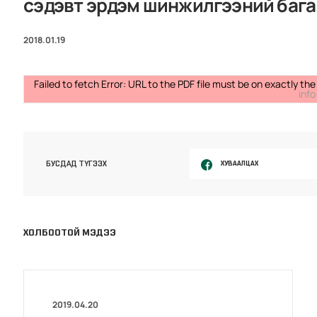
сэдэвт эрдэм шинжилгээний баг
2018.01.19
Failed to fetch Error: URL to the PDF file must be on exactly 
info
ХУВААЛЦАХ
БУСДАД ТҮГЭЭХ
ХОЛБООТОЙ МЭДЭЭ
2019.04.20