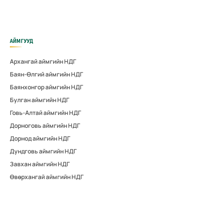
АЙМГУУД
Архангай аймгийн НДГ
Баян-Өлгий аймгийн НДГ
Баянхонгор аймгийн НДГ
Булган аймгийн НДГ
Говь-Алтай аймгийн НДГ
Дорноговь аймгийн НДГ
Дорнод аймгийн НДГ
Дундговь аймгийн НДГ
Завхан аймгийн НДГ
Өвөрхангай аймгийн НДГ