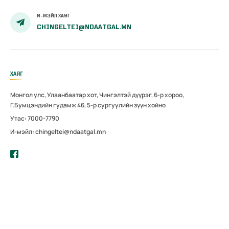
И-МЭЙЛ ХАЯГ
CHINGELTEI@NDAATGAL.MN
ХАЯГ
Монгол улс, Улаанбаатар хот, Чингэлтэй дүүрэг, 6-р хороо,
Г.Бумцэндийн гудамж 46, 5-р сургуулийн зүүн хойно
Утас: 7000-7790
И-мэйл: chingeltei@ndaatgal.mn