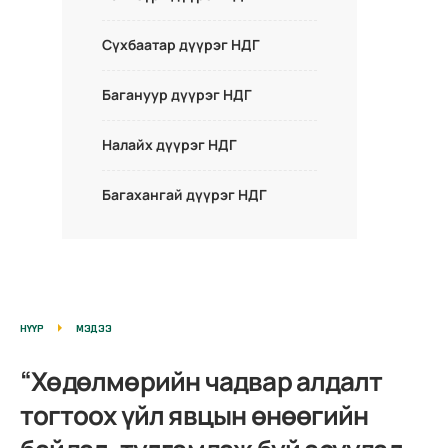
Сүхбаатар дүүрэг НДГ
Багануур дүүрэг НДГ
Налайх дүүрэг НДГ
Багахангай дүүрэг НДГ
НҮҮР
МЭДЭЭ
“Хөдөлмөрийн чадвар алдалт
тогтоох үйл явцын өнөөгийн