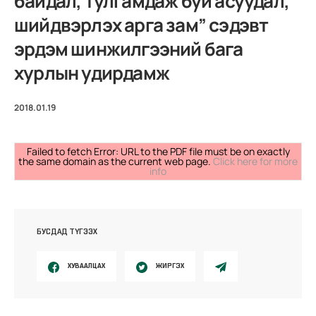
байдал, тулгамдаж буй асуудал,
шийдвэрлэх арга зам” сэдэвт
эрдэм шинжилгээний бага
хурлын удирдамж
2018.01.19
Failed to fetch Error: URL to the PDF file must be on exactly
the same domain as the current web page.
Click here for more
info
БУСДАД ТҮГЭЭХ
ХУВААЛЦАХ
ЖИРГЭХ