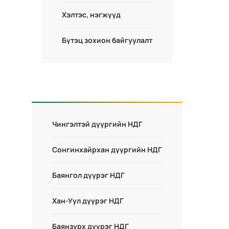
Хэлтэс, нэгжүүд
Бүтэц зохион байгуулалт
Чингэлтэй дүүргийн НДГ
Сонгинхайрхан дүүргийн НДГ
Баянгол дүүрэг НДГ
Хан-Уул дүүрэг НДГ
Баянзүрх дүүрэг НДГ