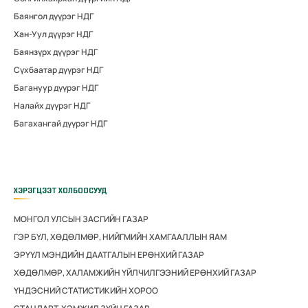
Баянгол дүүрэг НДГ
Хан-Уул дүүрэг НДГ
Баянзүрх дүүрэг НДГ
Сүхбаатар дүүрэг НДГ
Багануур дүүрэг НДГ
Налайх дүүрэг НДГ
Багахангай дүүрэг НДГ
ХЭРЭГЦЭЭТ ХОЛБООСУУД
МОНГОЛ УЛСЫН ЗАСГИЙН ГАЗАР
ГЭР БҮЛ, ХӨДӨЛМӨР, НИЙГМИЙН ХАМГААЛЛЫН ЯАМ
ЭРҮҮЛ МЭНДИЙН ДААТГАЛЫН ЕРӨНХИЙ ГАЗАР
ХӨДӨЛМӨР, ХАЛАМЖИЙН ҮЙЛЧИЛГЭЭНИЙ ЕРӨНХИЙ ГАЗАР
ҮНДЭСНИЙ СТАТИСТИКИЙН ХОРОО