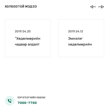
ХОЛБООТОЙ МЭДЭЭ
2019.04.20
2019.04.12
“Хөдөлмөрийн
Эмнэлэг
чадвар алдалт
хөдөлмөрийн
тогтооход
магадлах төв
баримталж буй
комиссоос
эрх зүйн
аудио хурал
орчны
зохион
өнөөгийн
байгуулав.
байдал” сэдэвт
эрдэм
шинжилгээний
бага хурал
ХЭРЭГЛЭГЧИЙН ЛАВЛАХ
зохион
7000-7790
байгуулав.