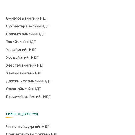
Өмнөговь аймгийн НДГ
Сүхбаатар аймгийн НДГ
Сэлэнгэ аймгийн НДГ
Төв аймгийн НДГ
Увс аймгийн НДГ
Ховд аймгийн НДГ
Хөвсгөл аймгийн НДГ
Хэнтий аймгийн НДГ
Дархан-Уул аймгийн НДГ
Орхон аймгийн НДГ
Говьсүмбэр аймгийн НДГ
НИЙСЛЭЛ, ДҮҮРГҮҮД
Чингэлтэй дүүргийн НДГ
Сонгинхайрхан дүүргийн НДГ