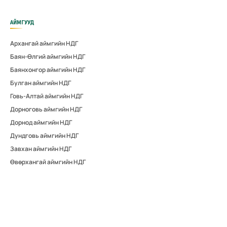
АЙМГУУД
Архангай аймгийн НДГ
Баян-Өлгий аймгийн НДГ
Баянхонгор аймгийн НДГ
Булган аймгийн НДГ
Говь-Алтай аймгийн НДГ
Дорноговь аймгийн НДГ
Дорнод аймгийн НДГ
Дундговь аймгийн НДГ
Завхан аймгийн НДГ
Өвөрхангай аймгийн НДГ