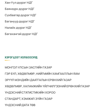
Хан-Уул дүүрэг НДГ
Баянзүрх дүүрэг НДГ
Сүхбаатар дүүрэг НДГ
Багануур дүүрэг НДГ
Налайх дүүрэг НДГ
Багахангай дүүрэг НДГ
ХЭРЭГЦЭЭТ ХОЛБООСУУД
МОНГОЛ УЛСЫН ЗАСГИЙН ГАЗАР
ГЭР БҮЛ, ХӨДӨЛМӨР, НИЙГМИЙН ХАМГААЛЛЫН ЯАМ
ЭРҮҮЛ МЭНДИЙН ДААТГАЛЫН ЕРӨНХИЙ ГАЗАР
ХӨДӨЛМӨР, ХАЛАМЖИЙН ҮЙЛЧИЛГЭЭНИЙ ЕРӨНХИЙ ГАЗАР
ҮНДЭСНИЙ СТАТИСТИКИЙН ХОРОО
СТАНДАРТ, ХЭМЖИЛ ЗҮЙН ГАЗАР
ҮНДЭСНИЙ ДАТА ТӨВ