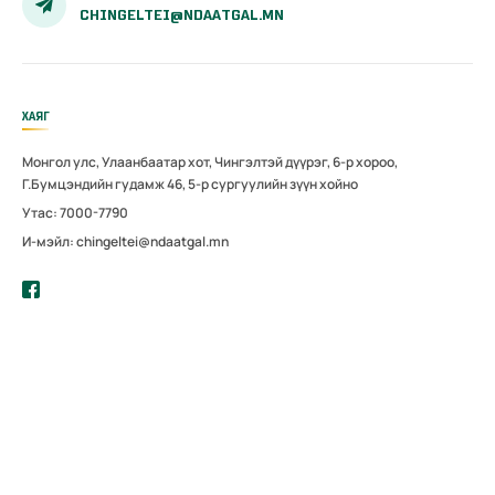
CHINGELTEI@NDAATGAL.MN
ХАЯГ
Монгол улс, Улаанбаатар хот, Чингэлтэй дүүрэг, 6-р хороо,
Г.Бумцэндийн гудамж 46, 5-р сургуулийн зүүн хойно
Утас: 7000-7790
И-мэйл: chingeltei@ndaatgal.mn