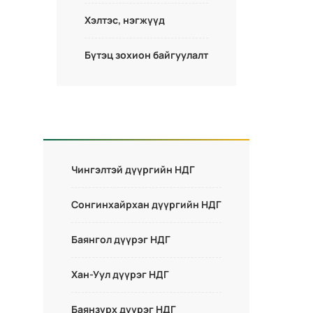
Хэлтэс, нэгжүүд
Бүтэц зохион байгуулалт
Чингэлтэй дүүргийн НДГ
Сонгинхайрхан дүүргийн НДГ
Баянгол дүүрэг НДГ
Хан-Уул дүүрэг НДГ
Баянзүрх дүүрэг НДГ