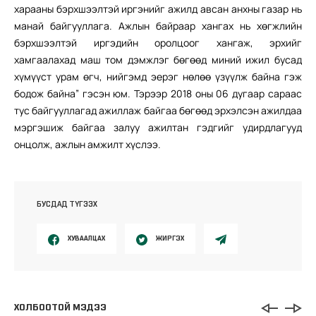
харааны бэрхшээлтэй иргэнийг ажилд авсан анхны газар нь
манай байгууллага. Ажлын байраар хангах нь хөгжлийн
бэрхшээлтэй иргэдийн оролцоог хангаж, эрхийг
хамгаалахад маш том дэмжлэг бөгөөд миний ижил бусад
хүмүүст урам өгч, нийгэмд эерэг нөлөө үзүүлж байна гэж
бодож байна” гэсэн юм. Тэрээр 2018 оны 06 дугаар сараас
тус байгууллагад ажиллаж байгаа бөгөөд эрхэлсэн ажилдаа
мэргэшиж байгаа залуу ажилтан гэдгийг удирдлагууд
онцолж, ажлын амжилт хүслээ.
БУСДАД ТҮГЭЭХ
ХУВААЛЦАХ
ЖИРГЭХ
ХОЛБООТОЙ МЭДЭЭ