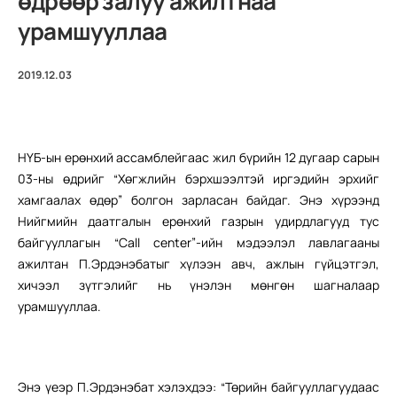
өдрөөр залуу ажилтнаа
урамшууллаа
2019.12.03
НҮБ-ын ерөнхий ассамблейгаас жил бүрийн 12 дугаар сарын
03-ны өдрийг “Хөгжлийн бэрхшээлтэй иргэдийн эрхийг
хамгаалах өдөр” болгон зарласан байдаг. Энэ хүрээнд
Нийгмийн даатгалын ерөнхий газрын удирдлагууд тус
байгууллагын “Call center”-ийн мэдээлэл лавлагааны
ажилтан П.Эрдэнэбатыг хүлээн авч, ажлын гүйцэтгэл,
хичээл зүтгэлийг нь үнэлэн мөнгөн шагналаар
урамшууллаа.
Энэ үеэр П.Эрдэнэбат хэлэхдээ: “Төрийн байгууллагуудаас