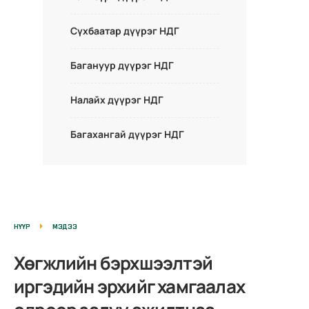
Сүхбаатар дүүрэг НДГ
Багануур дүүрэг НДГ
Налайх дүүрэг НДГ
Багахангай дүүрэг НДГ
НҮҮР
МЭДЭЭ
Хөгжлийн бэрхшээлтэй
иргэдийн эрхийг хамгаалах