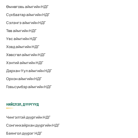
Өмнөговь аймгийн НДГ
Сүхбаатар аймгийн НДГ
Сэлэнгэ аймгийн НДГ
Төв аймгийн НДГ
Увс аймгийн НДГ
Ховд аймгийн НДГ
Хөвсгөл аймгийн НДГ
Хэнтий аймгийн НДГ
Дархан-Уул аймгийн НДГ
Орхон аймгийн НДГ
Говьсүмбэр аймгийн НДГ
НИЙСЛЭЛ, ДҮҮРГҮҮД
Чингэлтэй дүүргийн НДГ
Сонгинхайрхан дүүргийн НДГ
Баянгол дүүрэг НДГ