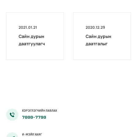
2021.01.21
2020.12.29
Сайн дурын
Сайн дурын
даатгуулагч
даатгалыг
эхийн
бүрэн
жирэмсний
цахимжууллаа.
болон
амаржсаны
тэтгэмжийг
100 хувиар
олгож эхэллээ
ХЭРЭГЛЭГЧИЙН ЛАВЛАХ
7000-7790
И-МЭЙЛ ХАЯГ