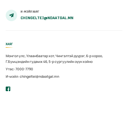
И-МЭЙЛ ХАЯГ
CHINGELTEI@NDAATGAL.MN
ХАЯГ
Монгол улс, Улаанбаатар хот, Чингэлтэй дүүрэг, 6-р хороо,
Г.Бумцэндийн гудамж 46, 5-р сургуулийн зүүн хойно
Утас: 7000-7790
И-мэйл: chingeltei@ndaatgal.mn