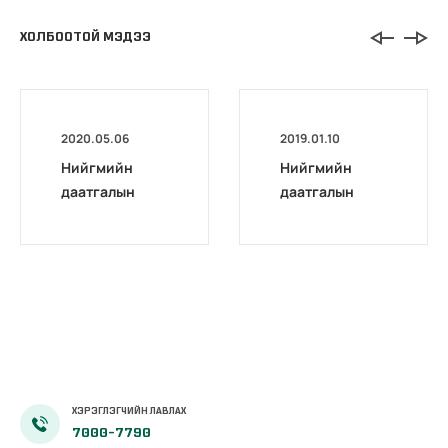
ХОЛБООТОЙ МЭДЭЭ
2020.05.06
2019.01.10
Нийгмийн
Нийгмийн
даатгалын
даатгалын
шимтгэлээс
тухай хуулинд
чөлөөлөх,
орсон
ажилгүйдлийн
өөрчлөлт
даатгалын
сангаас
дэмжлэг
үзүүлэх тухай
хууль
хэрэгжиж
ХЭРЭГЛЭГЧИЙН ЛАВЛАХ
эхэллээ
7000-7790