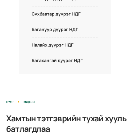
Сүхбаатар дүүрэг НДГ
Багануур дүүрэг НДГ
Налайх дүүрэг НДГ
Багахангай дүүрэг НДГ
НҮҮР
МЭДЭЭ
Хамтын тэтгэврийн тухай хууль
батлагдлаа