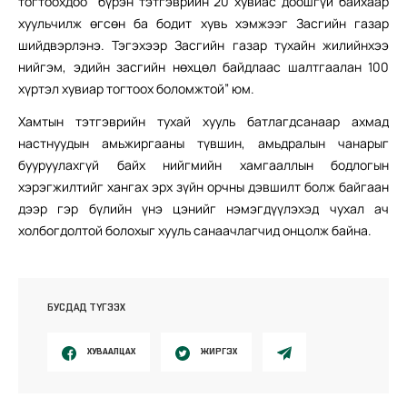
тогтоохдоо бүрэн тэтгэврийн 20 хувиас доошгүй байхаар
хуульчилж өгсөн ба бодит хувь хэмжээг Засгийн газар
шийдвэрлэнэ. Тэгэхээр Засгийн газар тухайн жилийнхээ
нийгэм, эдийн засгийн нөхцөл байдлаас шалтгаалан 100
хүртэл хувиар тогтоох боломжтой” юм.
Хамтын тэтгэврийн тухай хууль батлагдсанаар ахмад
настнуудын амьжиргааны түвшин, амьдралын чанарыг
бууруулахгүй байх нийгмийн хамгааллын бодлогын
хэрэгжилтийг хангах эрх зүйн орчны дэвшилт болж байгаан
дээр гэр бүлийн үнэ цэнийг нэмэгдүүлэхэд чухал ач
холбогдолтой болохыг хууль санаачлагчид онцолж байна.
БУСДАД ТҮГЭЭХ
ХУВААЛЦАХ
ЖИРГЭХ