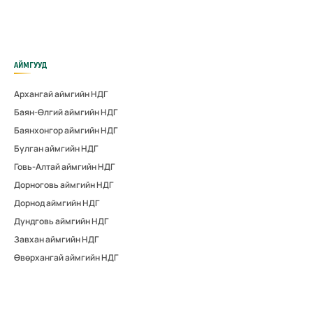
АЙМГУУД
Архангай аймгийн НДГ
Баян-Өлгий аймгийн НДГ
Баянхонгор аймгийн НДГ
Булган аймгийн НДГ
Говь-Алтай аймгийн НДГ
Дорноговь аймгийн НДГ
Дорнод аймгийн НДГ
Дундговь аймгийн НДГ
Завхан аймгийн НДГ
Өвөрхангай аймгийн НДГ