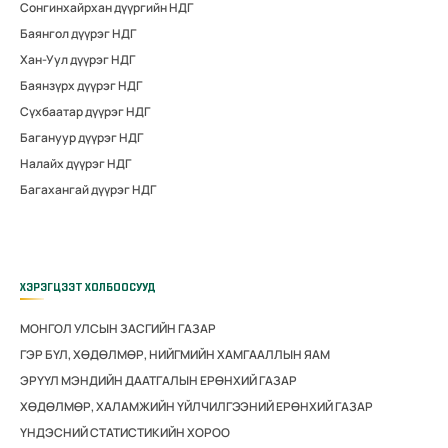
Сонгинхайрхан дүүргийн НДГ
Баянгол дүүрэг НДГ
Хан-Уул дүүрэг НДГ
Баянзүрх дүүрэг НДГ
Сүхбаатар дүүрэг НДГ
Багануур дүүрэг НДГ
Налайх дүүрэг НДГ
Багахангай дүүрэг НДГ
ХЭРЭГЦЭЭТ ХОЛБООСУУД
МОНГОЛ УЛСЫН ЗАСГИЙН ГАЗАР
ГЭР БҮЛ, ХӨДӨЛМӨР, НИЙГМИЙН ХАМГААЛЛЫН ЯАМ
ЭРҮҮЛ МЭНДИЙН ДААТГАЛЫН ЕРӨНХИЙ ГАЗАР
ХӨДӨЛМӨР, ХАЛАМЖИЙН ҮЙЛЧИЛГЭЭНИЙ ЕРӨНХИЙ ГАЗАР
ҮНДЭСНИЙ СТАТИСТИКИЙН ХОРОО