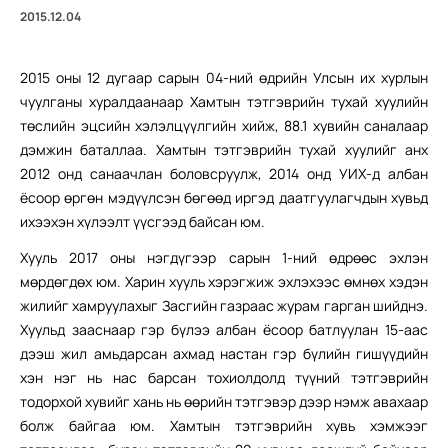
2015.12.04
2015 оны 12 дугаар сарын 04-ний өдрийн Улсын их хурлын
чуулганы хуралдаанаар Хамтын тэтгэврийн тухай хуулийн
төслийн эцсийн хэлэлцүүлгийн хийж, 88.1 хувийн саналаар
дэмжин баталлаа. Хамтын тэтгэврийн тухай хуулийг анх
2012 онд санаачлан боловсруулж, 2014 онд УИХ-д албан
ёсоор өргөн мэдүүлсэн бөгөөд иргэд даатгуулагчдын хувьд
ихээхэн хүлээлт үүсгээд байсан юм.
Хууль 2017 оны нэгдүгээр сарын 1-ний өдрөөс эхлэн
мөрдөгдөх юм. Харин хууль хэрэгжиж эхлэхээс өмнөх хэдэн
жилийг хамруулахыг Засгийн газраас журам гарган шийднэ.
Хуульд зааснаар гэр бүлээ албан ёсоор батлуулан 15-аас
дээш жил амьдарсан ахмад настан гэр бүлийн гишүүдийн
хэн нэг нь нас барсан тохиолдолд түүний тэтгэврийн
тодорхой хувийг хань нь өөрийн тэтгэвэр дээр нэмж авахаар
болж байгаа юм. Хамтын тэтгэврийн хувь хэмжээг