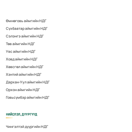
Өмнөговь аймгийн НДГ
Сүхбаатар аймгийн НДГ
Сэлэнгэ аймгийн НДГ
Төв аймгийн НДГ
Увс аймгийн НДГ
Ховд аймгийн НДГ
Хөвсгөл аймгийн НДГ
Хэнтий аймгийн НДГ
Дархан-Уул аймгийн НДГ
Орхон аймгийн НДГ
Говьсүмбэр аймгийн НДГ
НИЙСЛЭЛ, ДҮҮРГҮҮД
Чингэлтэй дүүргийн НДГ