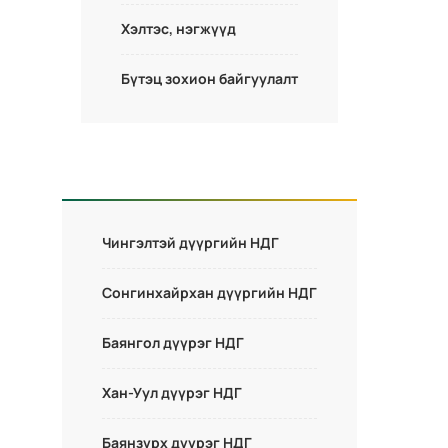
Хэлтэс, нэгжүүд
Бүтэц зохион байгуулалт
Чингэлтэй дүүргийн НДГ
Сонгинхайрхан дүүргийн НДГ
Баянгол дүүрэг НДГ
Хан-Уул дүүрэг НДГ
Баянзүрх дүүрэг НДГ