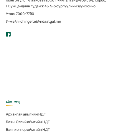
Монгол улс, Улаанбаатар хот, Чингэлтэй дүүрэг, 6-р хороо,
Г.Бумцэндийн гудамж 46, 5-р сургуулийн зүүн хойно
Утас: 7000-7790
И-мэйл: chingeltei@ndaatgal.mn
АЙМГУУД
Архангай аймгийн НДГ
Баян-Өлгий аймгийн НДГ
Баянхонгор аймгийн НДГ