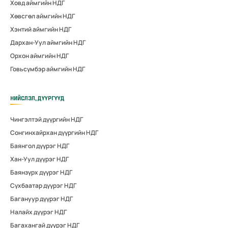
Ховд аймгийн НДГ
Хөвсгөл аймгийн НДГ
Хэнтий аймгийн НДГ
Дархан-Уул аймгийн НДГ
Орхон аймгийн НДГ
Говьсүмбэр аймгийн НДГ
НИЙСЛЭЛ, ДҮҮРГҮҮД
Чингэлтэй дүүргийн НДГ
Сонгинхайрхан дүүргийн НДГ
Баянгол дүүрэг НДГ
Хан-Уул дүүрэг НДГ
Баянзүрх дүүрэг НДГ
Сүхбаатар дүүрэг НДГ
Багануур дүүрэг НДГ
Налайх дүүрэг НДГ
Багахангай дүүрэг НДГ