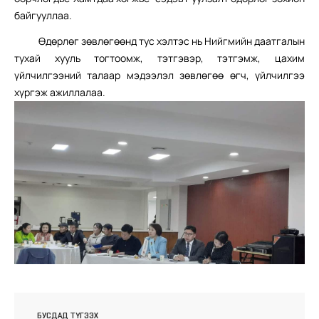
байгууллаа.
Өдөрлөг зөвлөгөөнд тус хэлтэс нь Нийгмийн даатгалын
тухай хууль тогтоомж, тэтгэвэр, тэтгэмж, цахим
үйлчилгээний талаар мэдээлэл зөвлөгөө өгч, үйлчилгээ
хүргэж ажиллалаа.
БУСДАД ТҮГЭЭХ