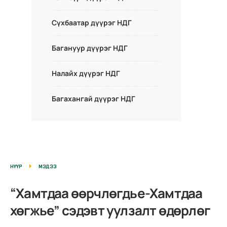
Сүхбаатар дүүрэг НДГ
Багануур дүүрэг НДГ
Налайх дүүрэг НДГ
Багахангай дүүрэг НДГ
НҮҮР
МЭДЭЭ
“Хамтдаа өөрчлөгдье-Хамтдаа
хөгжье” сэдэвт уулзалт өдөрлөг