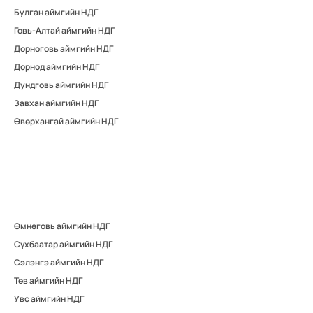
Булган аймгийн НДГ
Говь-Алтай аймгийн НДГ
Дорноговь аймгийн НДГ
Дорнод аймгийн НДГ
Дундговь аймгийн НДГ
Завхан аймгийн НДГ
Өвөрхангай аймгийн НДГ
Өмнөговь аймгийн НДГ
Сүхбаатар аймгийн НДГ
Сэлэнгэ аймгийн НДГ
Төв аймгийн НДГ
Увс аймгийн НДГ