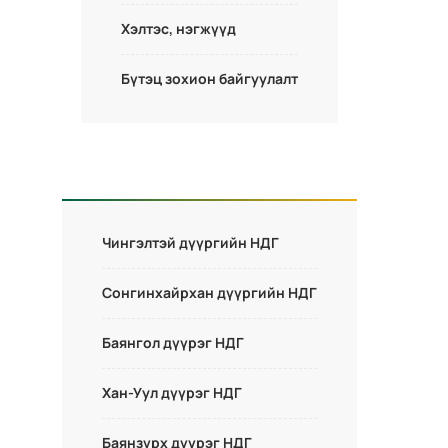
Хэлтэс, нэгжүүд
Бүтэц зохион байгуулалт
Чингэлтэй дүүргийн НДГ
Сонгинхайрхан дүүргийн НДГ
Баянгол дүүрэг НДГ
Хан-Уул дүүрэг НДГ
Баянзүрх дүүрэг НДГ