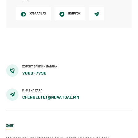
ХУВААЛЦАХ
ЖИРГЭХ
ХЭРЭГЛЭГЧИЙН ЛАВЛАХ
7000-7790
И-МЭЙЛ ХАЯГ
CHINGELTEI@NDAATGAL.MN
ХАЯГ