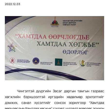
2022.12.03
Чингэлтэй дүүргийн Засаг даргын тамгын газраас
хөгжлийн бэрхшээлтэй иргэдийн хөдөлмөр эрхлэлтийг
дэмжих, санал хүсэлтийг сонсох зорилгоор “Хамтдаа
өөрчлөгдье-Хамтдаа хөгжье” сэдэвт уулзалт өдөрлөг зохион