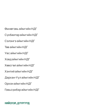
Өмнөговь аймгийн НДГ
Сүхбаатар аймгийн НДГ
Сэлэнгэ аймгийн НДГ
Төв аймгийн НДГ
Увс аймгийн НДГ
Ховд аймгийн НДГ
Хөвсгөл аймгийн НДГ
Хэнтий аймгийн НДГ
Дархан-Уул аймгийн НДГ
Орхон аймгийн НДГ
Говьсүмбэр аймгийн НДГ
НИЙСЛЭЛ, ДҮҮРГҮҮД