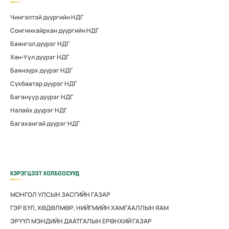
Чингэлтэй дүүргийн НДГ
Сонгинхайрхан дүүргийн НДГ
Баянгол дүүрэг НДГ
Хан-Уул дүүрэг НДГ
Баянзүрх дүүрэг НДГ
Сүхбаатар дүүрэг НДГ
Багануур дүүрэг НДГ
Налайх дүүрэг НДГ
Багахангай дүүрэг НДГ
ХЭРЭГЦЭЭТ ХОЛБООСУУД
МОНГОЛ УЛСЫН ЗАСГИЙН ГАЗАР
ГЭР БҮЛ, ХӨДӨЛМӨР, НИЙГМИЙН ХАМГААЛЛЫН ЯАМ
ЭРҮҮЛ МЭНДИЙН ДААТГАЛЫН ЕРӨНХИЙ ГАЗАР