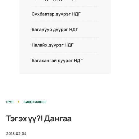
Сүхбаатар дүүрэг НДГ
Багануур дүүрэг НДГ
Налайх дүүрэг НДГ
Багахангай дүүрэг НДГ
НҮҮР
ВИДЕО МЭДЭЭ
Тэгэх үү?! Дангаа
2018.02.04