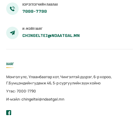
ХЭРЭГЛЭГЧИЙН ЛАВЛАХ
7000-7790
И-МЭЙЛ ХАЯГ
CHINGELTEI@NDAATGAL.MN
ХАЯГ
Монгол улс, Улаанбаатар хот, Чингэлтэй дүүрэг, 6-р хороо,
Г.Бумцэндийн гудамж 46, 5-р сургуулийн зүүн хойно
Утас: 7000-7790
И-мэйл: chingeltei@ndaatgal.mn