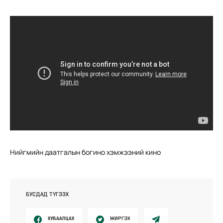
Нийгмийн даатгалын богино хэмжээний кино
БУСДАД ТҮГЭЭХ
ХУВААЛЦАХ
ЖИРГЭХ