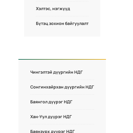
Хэлтэс, нэгжүүд
Бүтэц зохион байгуулалт
Чингэлтэй дүүргийн НДГ
Сонгинхайрхан дүүргийн НДГ
Баянгол дүүрэг НДГ
Хан-Уул дүүрэг НДГ
Баянзүрх дүүрэг НДГ