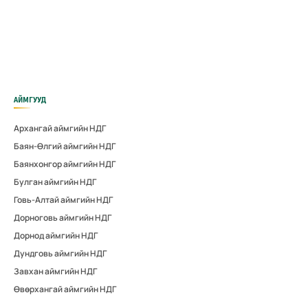
АЙМГУУД
Архангай аймгийн НДГ
Баян-Өлгий аймгийн НДГ
Баянхонгор аймгийн НДГ
Булган аймгийн НДГ
Говь-Алтай аймгийн НДГ
Дорноговь аймгийн НДГ
Дорнод аймгийн НДГ
Дундговь аймгийн НДГ
Завхан аймгийн НДГ
Өвөрхангай аймгийн НДГ