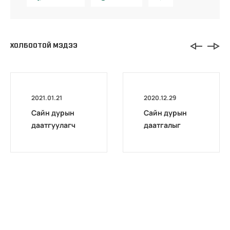
ХОЛБООТОЙ МЭДЭЭ
2021.01.21
2020.12.29
Сайн дурын
Сайн дурын
даатгуулагч
даатгалыг
эхийн
бүрэн
жирэмсний
цахимжууллаа.
болон
амаржсаны
тэтгэмжийг
100 хувиар
олгож эхэллээ