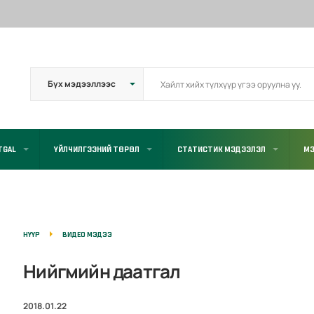
TGAL
ҮЙЛЧИЛГЭЭНИЙ ТӨРӨЛ
СТАТИСТИК МЭДЭЭЛЭЛ
МЭ
НҮҮР
ВИДЕО МЭДЭЭ
Нийгмийн даатгал
2018.01.22