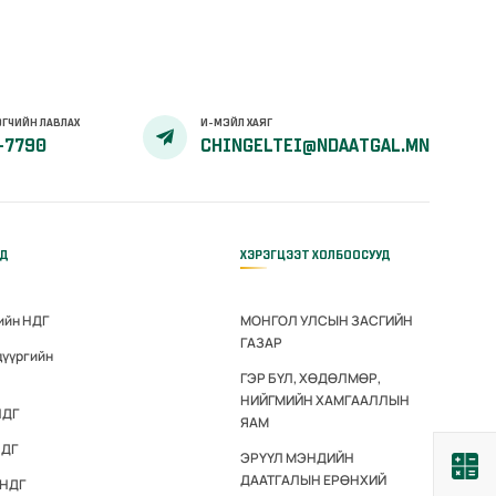
ГЧИЙН ЛАВЛАХ
И-МЭЙЛ ХАЯГ
-7790
CHINGELTEI@NDAATGAL.MN
ҮД
ХЭРЭГЦЭЭТ ХОЛБООСУУД
ийн НДГ
МОНГОЛ УЛСЫН ЗАСГИЙН
ГАЗАР
дүүргийн
ГЭР БҮЛ, ХӨДӨЛМӨР,
НИЙГМИЙН ХАМГААЛЛЫН
НДГ
ЯАМ
НДГ
ЭРҮҮЛ МЭНДИЙН
ДААТГАЛЫН ЕРӨНХИЙ
 НДГ