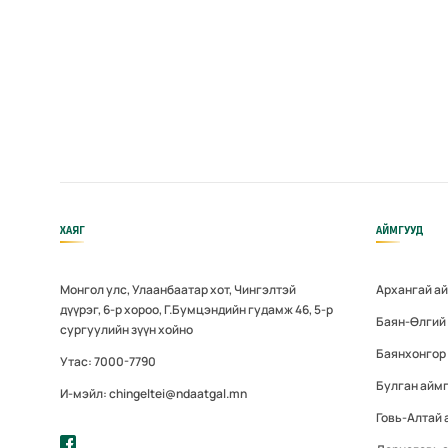
ХАЯГ
АЙМГУУД
Монгол улс, Улаанбаатар хот, Чингэлтэй
Архангай а
дүүрэг, 6-р хороо, Г.Бумцэндийн гудамж 46, 5-р
Баян-Өлгий
сургуулийн зүүн хойно
Баянхонгор
Утас: 7000-7790
Булган айм
И-мэйл: chingeltei@ndaatgal.mn
Говь-Алтай 