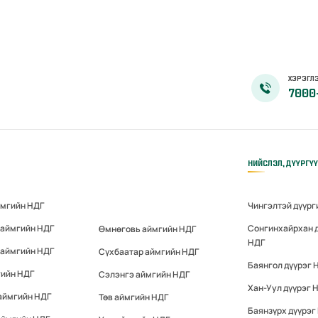
ХЭРЭГЛЭ
7000
НИЙСЛЭЛ, ДҮҮРГҮ
ймгийн НДГ
Чингэлтэй дүүрг
 аймгийн НДГ
Сонгинхайрхан 
Өмнөговь аймгийн НДГ
НДГ
 аймгийн НДГ
Сүхбаатар аймгийн НДГ
Баянгол дүүрэг 
гийн НДГ
Сэлэнгэ аймгийн НДГ
Хан-Уул дүүрэг 
аймгийн НДГ
Төв аймгийн НДГ
Баянзүрх дүүрэг