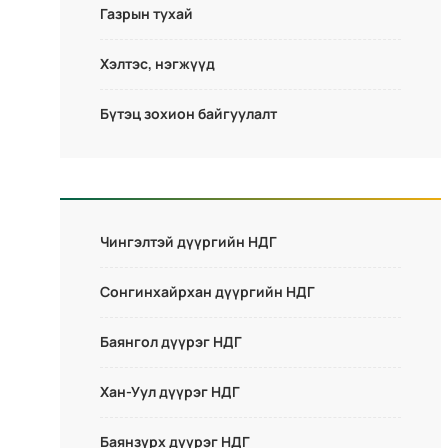
Газрын тухай
Хэлтэс, нэгжүүд
Бүтэц зохион байгуулалт
Чингэлтэй дүүргийн НДГ
Сонгинхайрхан дүүргийн НДГ
Баянгол дүүрэг НДГ
Хан-Уул дүүрэг НДГ
Баянзүрх дүүрэг НДГ