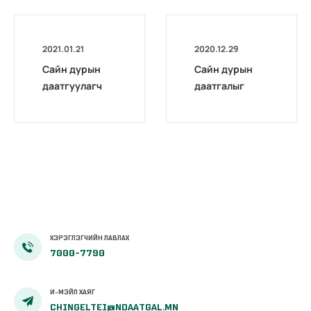
2021.01.21
2020.12.29
Сайн дурын
Сайн дурын
даатгуулагч
даатгалыг
эхийн
бүрэн
жирэмсний
цахимжууллаа.
болон
амаржсаны
тэтгэмжийг
100 хувиар
олгож эхэллээ
ХЭРЭГЛЭГЧИЙН ЛАВЛАХ
7000-7790
И-МЭЙЛ ХАЯГ
CHINGELTEI@NDAATGAL.MN