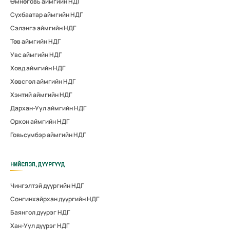
Өмнөговь аймгийн НДГ
Сүхбаатар аймгийн НДГ
Сэлэнгэ аймгийн НДГ
Төв аймгийн НДГ
Увс аймгийн НДГ
Ховд аймгийн НДГ
Хөвсгөл аймгийн НДГ
Хэнтий аймгийн НДГ
Дархан-Уул аймгийн НДГ
Орхон аймгийн НДГ
Говьсүмбэр аймгийн НДГ
НИЙСЛЭЛ, ДҮҮРГҮҮД
Чингэлтэй дүүргийн НДГ
Сонгинхайрхан дүүргийн НДГ
Баянгол дүүрэг НДГ
Хан-Уул дүүрэг НДГ