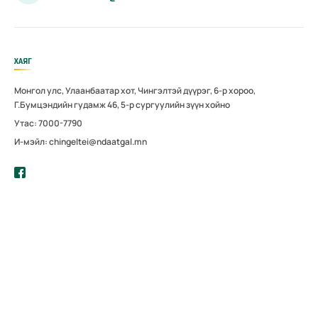
ХАЯГ
Монгол улс, Улаанбаатар хот, Чингэлтэй дүүрэг, 6-р хороо,
Г.Бумцэндийн гудамж 46, 5-р сургуулийн зүүн хойно
Утас: 7000-7790
И-мэйл: chingeltei@ndaatgal.mn