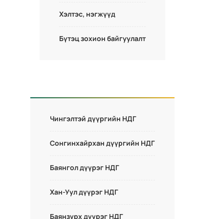
Хэлтэс, нэгжүүд
Бүтэц зохион байгуулалт
Чингэлтэй дүүргийн НДГ
Сонгинхайрхан дүүргийн НДГ
Баянгол дүүрэг НДГ
Хан-Уул дүүрэг НДГ
Баянзүрх дүүрэг НДГ