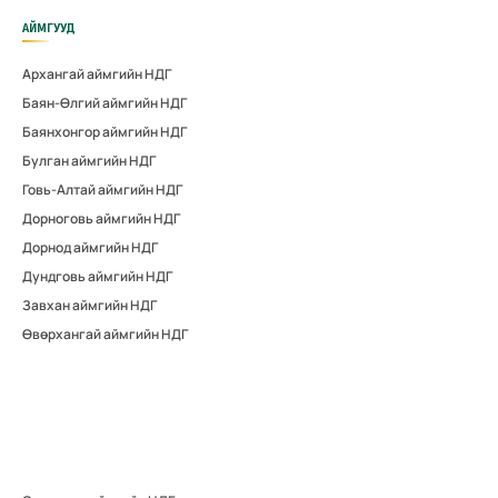
АЙМГУУД
Архангай аймгийн НДГ
Баян-Өлгий аймгийн НДГ
Баянхонгор аймгийн НДГ
Булган аймгийн НДГ
Говь-Алтай аймгийн НДГ
Дорноговь аймгийн НДГ
Дорнод аймгийн НДГ
Дундговь аймгийн НДГ
Завхан аймгийн НДГ
Өвөрхангай аймгийн НДГ