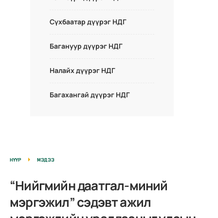
Сүхбаатар дүүрэг НДГ
Багануур дүүрэг НДГ
Налайх дүүрэг НДГ
Багахангай дүүрэг НДГ
НҮҮР
МЭДЭЭ
“Нийгмийн даатгал-миний
мэргэжил” сэдэвт ажил