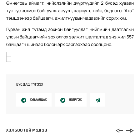
Өмнөговь аймагт, нийслэлийн дүүргүүдийг 2 бүсэд хуваан
тус тус зохион байгуулж асуулт, хариулт, кейс, бодлого, “Аха”
тэмцээнээр байцаагч, ажилтнуудын чадавхийг сорих юм.
Гурван жил тутамд зохион байгуулдаг нийгмийн даатгалын
улсын байцаагчийн эрх олгох ээлжит шалгалтад энэ жил 557
байцаагч шинээр болон эрх сэргээхээр оролцоно.
БУСДАД ТҮГЭЭХ
ХУВААЛЦАХ
ЖИРГЭХ
ХОЛБООТОЙ МЭДЭЭ