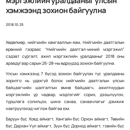
мэргэжлийн уралдааныг улсын
хэмжээнд зохион байгуулна
2018.10.25
Хөдөлмөр, нийгмийн хамгааллын яам, Нийгмийн даатгалын
ерөнхий газраас “Нийгмийн даатгал-миний мэргэжил”
сэдэвт сургалт, ажил мэргэжлийн уралдааныг 2018 оны
аравдугаар сарын 26-28-ны өдрүүдэд зохион байгуулна.
Улсын хэмжээнд 7 бүсэд зохион байгуулах тус уралдааны
зорилго нь удахгүй болох нийгмийн даатгалын улсын
байцаагчийн шалгалтын өмнө байцаагч, ажилтнуудын
мэргэжлийн ур чадвар, мэдлэгийг сорих, дээшлүүлэх,
туршлага солилцох, шинэ санаа, санаачлагыг дэмжиж
нэвтрүүлэхэд чиглэж байгаа юм.
Баруун бүс Ховд аймагт, Хангайн бүс Орхон аймагт, Төвийн
бүс Дархан-Уул аймагт, Зүүн бүс Дорнод аймагт, говийн бүс