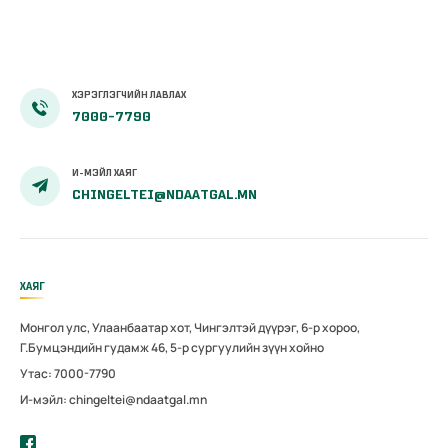
ХЭРЭГЛЭГЧИЙН ЛАВЛАХ
7000-7790
И-МЭЙЛ ХАЯГ
CHINGELTEI@NDAATGAL.MN
ХАЯГ
Монгол улс, Улаанбаатар хот, Чингэлтэй дүүрэг, 6-р хороо,
Г.Бумцэндийн гудамж 46, 5-р сургуулийн зүүн хойно
Утас: 7000-7790
И-мэйл: chingeltei@ndaatgal.mn