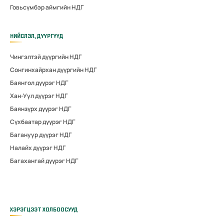
Говьсүмбэр аймгийн НДГ
НИЙСЛЭЛ, ДҮҮРГҮҮД
Чингэлтэй дүүргийн НДГ
Сонгинхайрхан дүүргийн НДГ
Баянгол дүүрэг НДГ
Хан-Уул дүүрэг НДГ
Баянзүрх дүүрэг НДГ
Сүхбаатар дүүрэг НДГ
Багануур дүүрэг НДГ
Налайх дүүрэг НДГ
Багахангай дүүрэг НДГ
ХЭРЭГЦЭЭТ ХОЛБООСУУД