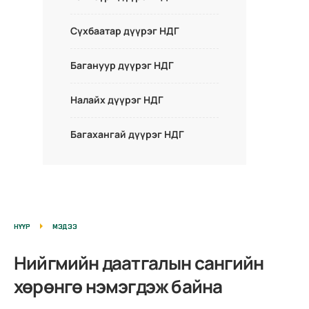
Сүхбаатар дүүрэг НДГ
Багануур дүүрэг НДГ
Налайх дүүрэг НДГ
Багахангай дүүрэг НДГ
НҮҮР
МЭДЭЭ
Нийгмийн даатгалын сангийн
хөрөнгө нэмэгдэж байна