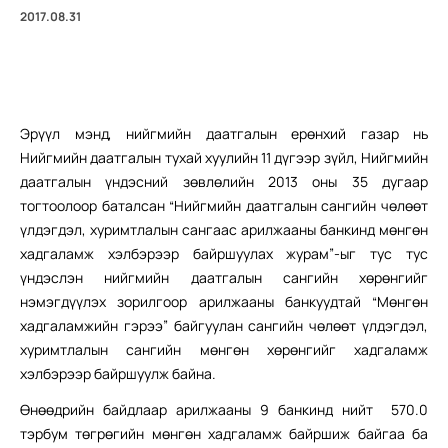
2017.08.31
Эрүүл мэнд, нийгмийн даатгалын ерөнхий газар нь
Нийгмийн даатгалын тухай хуулийн 11 дүгээр зүйл, Нийгмийн
даатгалын үндэсний зөвлөлийн 2013 оны 35 дугаар
тогтоолоор баталсан “Нийгмийн даатгалын сангийн чөлөөт
үлдэгдэл, хуримтлалын сангаас арилжааны банкинд мөнгөн
хадгаламж хэлбэрээр байршуулах журам”-ыг тус тус
үндэслэн нийгмийн даатгалын сангийн хөрөнгийг
нэмэгдүүлэх зорилгоор арилжааны банкуудтай “Мөнгөн
хадгаламжийн гэрээ” байгуулан сангийн чөлөөт үлдэгдэл,
хуримтлалын сангийн мөнгөн хөрөнгийг хадгаламж
хэлбэрээр байршуулж байна.
Өнөөдрийн байдлаар арилжааны 9 банкинд нийт 570.0
тэрбум төгрөгийн мөнгөн хадгаламж байршиж байгаа ба