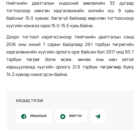
Нийгмийн даатгалын үндэсний зөвлөлийн 33 дугаар
тогтоолоор мөнгөн хадгаламжийн жилийн хүү 9 хувь
байсныг 15.0 хувиас багагүй байхаар өөрчлөн тогтоосноор
хүүгийн хэмжээ одоо 15.0-15.5 хувь байна.
Дээрх тогтоол хэрэгжсэнээр Нийгмийн даатгалын санд
2016 оны эхний 7 сарын байдлаар 29.1 тэрбум төгрөгийн
хадгаламжийн хүүгийн орлого орж байсан бол 2017 онд 50.7
тэрбум төгрөг болж өсөж, өмнөх оны мөн үетэй
харьцуулахад хүүгийн орлого 21.6 тэрбум төгрөгөөр буюу
74.2 хувиар нэмэгдсэн байна.
БУСДАД ТҮГЭЭХ
ХУВААЛЦАХ
ЖИРГЭХ