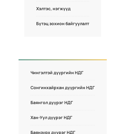
Хэлтэс, нэгжүүд
Бүтэц зохион байгуулалт
Чингэлтэй дүүргийн НДГ
Сонгинхайрхан дүүргийн НДГ
Баянгол дүүрэг НДГ
Хан-Уул дүүрэг НДГ
Баянзүрх дүүрэг НДГ