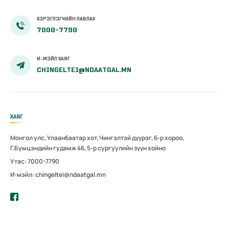
ХЭРЭГЛЭГЧИЙН ЛАВЛАХ
7000-7790
И-МЭЙЛ ХАЯГ
CHINGELTEI@NDAATGAL.MN
ХАЯГ
Монгол улс, Улаанбаатар хот, Чингэлтэй дүүрэг, 6-р хороо,
Г.Бумцэндийн гудамж 46, 5-р сургуулийн зүүн хойно
Утас: 7000-7790
И-мэйл: chingeltei@ndaatgal.mn