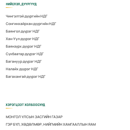
НИЙСЛЭЛ, ДҮҮРГҮҮД
Чингэлтэй дүүргийн НДГ
Сонгинхайрхан дүүргийн НДГ
Баянгол дүүрэг НДГ
Хан-Уул дүүрэг НДГ
Баянзүрх дүүрэг НДГ
Сүхбаатар дүүрэг НДГ
Багануур дүүрэг НДГ
Налайх дүүрэг НДГ
Багахангай дүүрэг НДГ
ХЭРЭГЦЭЭТ ХОЛБООСУУД
МОНГОЛ УЛСЫН ЗАСГИЙН ГАЗАР
ГЭР БҮЛ, ХӨДӨЛМӨР, НИЙГМИЙН ХАМГААЛЛЫН ЯАМ