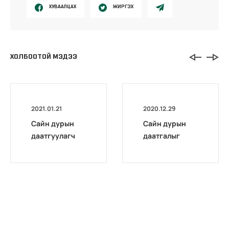
ХУВААЛЦАХ
ЖИРГЭХ
ХОЛБООТОЙ МЭДЭЭ
2021.01.21
2020.12.29
Сайн дурын
Сайн дурын
даатгуулагч
даатгалыг
эхийн
бүрэн
жирэмсний
цахимжууллаа.
болон
амаржсаны
тэтгэмжийг
100 хувиар
олгож эхэллээ