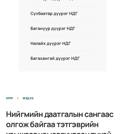
Сүхбаатар дүүрэг НДГ
Багануур дүүрэг НДГ
Налайх дүүрэг НДГ
Багахангай дүүрэг НДГ
НҮҮР
МЭДЭЭ
Нийгмийн даатгалын сангаас
олгож байгаа тэтгэврийн