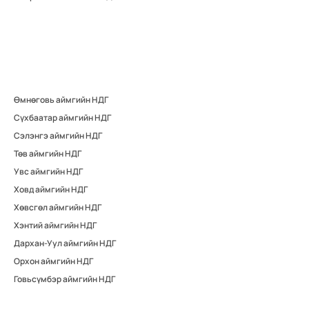
Өмнөговь аймгийн НДГ
Сүхбаатар аймгийн НДГ
Сэлэнгэ аймгийн НДГ
Төв аймгийн НДГ
Увс аймгийн НДГ
Ховд аймгийн НДГ
Хөвсгөл аймгийн НДГ
Хэнтий аймгийн НДГ
Дархан-Уул аймгийн НДГ
Орхон аймгийн НДГ
Говьсүмбэр аймгийн НДГ