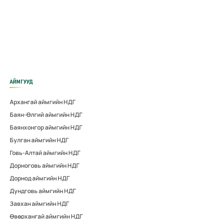
АЙМГУУД
Архангай аймгийн НДГ
Баян-Өлгий аймгийн НДГ
Баянхонгор аймгийн НДГ
Булган аймгийн НДГ
Говь-Алтай аймгийн НДГ
Дорноговь аймгийн НДГ
Дорнод аймгийн НДГ
Дундговь аймгийн НДГ
Завхан аймгийн НДГ
Өвөрхангай аймгийн НДГ