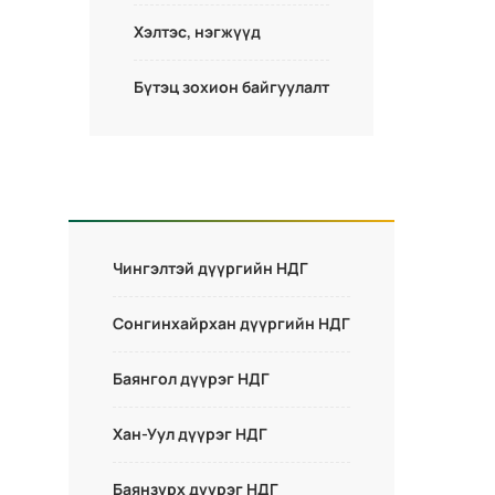
Хэлтэс, нэгжүүд
Бүтэц зохион байгуулалт
Чингэлтэй дүүргийн НДГ
Сонгинхайрхан дүүргийн НДГ
Баянгол дүүрэг НДГ
Хан-Уул дүүрэг НДГ
Баянзүрх дүүрэг НДГ