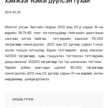
хэмжээг нэмэгдүүлсэн тухай
2012.03.20
Монгол улсын Засгийн газрын 2012 оны 03-р сарын 16-ны
өдрийн 78,79,80 тоот тогтоолуудаар Нийгмийн даатгалын
сангаас олгож байгаа тэтгэврийн хэмжээг 35,000
төгрөгөөр нэмэгдүүлэн 2012 оны 02 дугаар сарын 1-нээс
эхлэн тооцон олгохоор, бүрэн тэтгэврийн доод хэмжээг
140300 төгрөгөөр, хувь тэнцүүлэн тогтоосон тэтгэврийн
доод хэмжээг 105200 төгрөгөөр тус тус шинэчлэн тогтоож ,
Төрийн албан хаагчдын цалинг 80,000 төгрөгөөр
нэмэгдүүлэн 2012 оны 02 дугаар сарын 01-ны өдрөөс эхлэн
мөрдөхөөр шийдвэрлэжээ.
БУСДАД ТҮГЭЭХ